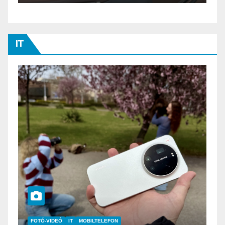
IT
IT
MŰSZAKI