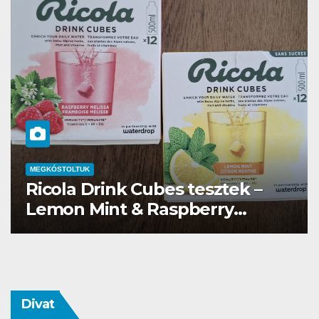
MEGKÓSTOLTUK
Waterdrop üdítő kapszula teszt
Divat