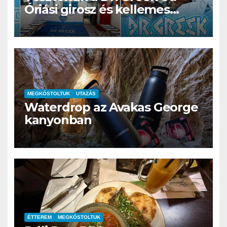
Óriási girosz és kellemes
kerthelyiség Csepel szívében
MEGKÓSTOLTUK
UTAZÁS
Waterdrop az Avakas George
kanyonban
ÉTTEREM
MEGKÓSTOLTUK