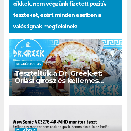
cikkek, nem végzünk fizetett pozitív
teszteket, ezért minden esetben a
valóságnak megfelelnek!
MEGKÓSTOLTUK
Teszteltük a Dr. Greek-et:
Óriási girosz és kellemes
kerthelyiség Csepel szívében
IT
MŰSZAKI