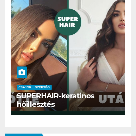
CSAJOK
SMINK
SZÉPSÉG
Szemöldök laminálás-az
meg mi?