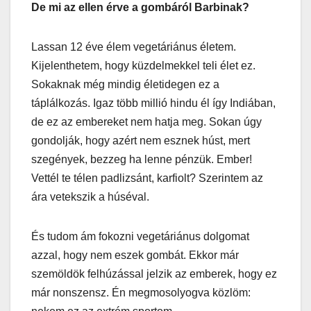
De mi az ellen érve a gombáról Barbinak?
Lassan 12 éve élem vegetáriánus életem.
Kijelenthetem, hogy küzdelmekkel teli élet ez.
Sokaknak még mindig életidegen ez a
táplálkozás. Igaz több millió hindu él így Indiában,
de ez az embereket nem hatja meg. Sokan úgy
gondolják, hogy azért nem esznek húst, mert
szegények, bezzeg ha lenne pénzük. Ember!
Vettél te télen padlizsánt, karfiolt? Szerintem az
ára vetekszik a húséval.
És tudom ám fokozni vegetáriánus dolgomat
azzal, hogy nem eszek gombát. Ekkor már
szemöldök felhúzással jelzik az emberek, hogy ez
már nonszensz. Én megmosolyogva közlöm: