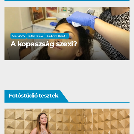
AUTÓ-MOTOR
SZTÁR TESZT
DS3 és Zanzibár Rita
Fotóstúdió tesztek