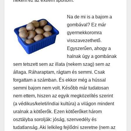
nekem ez az extrém sportom.
Na de mi is a bajom a
gombával? Ez már
gyermekkoromra
visszavezethető.
Egyszerűen, ahogy a
halnak úgy a gombának
sem tetszett sem az illata (nekem szag) sem az
állaga. Ráharaptam, rágtam és semmi. Csak
forgattam a számban. És ekkor még a hússal
semmi bajom nem volt. Később már tudatosan
nem ettem, hiszen az egyik megközelítés szerint
(a védikus/keleti/indiai kultúra) a világon mindent
uralnak a kötőerők. Ezen kötőerőket három
osztályba sorolják: jóság, szenvedély és
tudatlanság. Aki lelkileg fejlődni szeretne (nem az