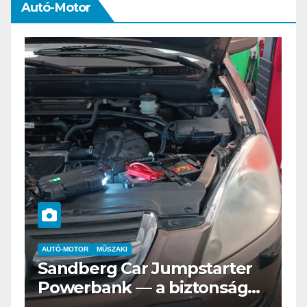
Autó-Motor
AUTÓ-MOTOR
ELEKTROMOS
Az új Nissan LEAF csak a
s
Tesztvilágra vár!