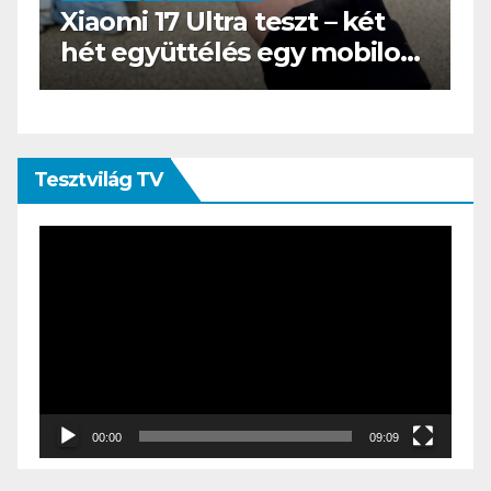
BOOX Go 10.3 teszt – Amikor
s
az e-book olvasó felnő, és
öltönyt húz
Tesztvilág TV
Videólejátszó
00:00
09:09