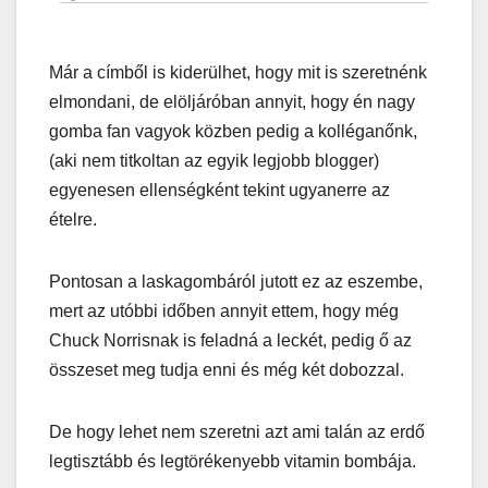
Már a címből is kiderülhet, hogy mit is szeretnénk
elmondani, de elöljáróban annyit, hogy én nagy
gomba fan vagyok közben pedig a kolléganőnk,
(aki nem titkoltan az egyik legjobb blogger)
egyenesen ellenségként tekint ugyanerre az
ételre.
Pontosan a laskagombáról jutott ez az eszembe,
mert az utóbbi időben annyit ettem, hogy még
Chuck Norrisnak is feladná a leckét, pedig ő az
összeset meg tudja enni és még két dobozzal.
De hogy lehet nem szeretni azt ami talán az erdő
legtisztább és legtörékenyebb vitamin bombája.