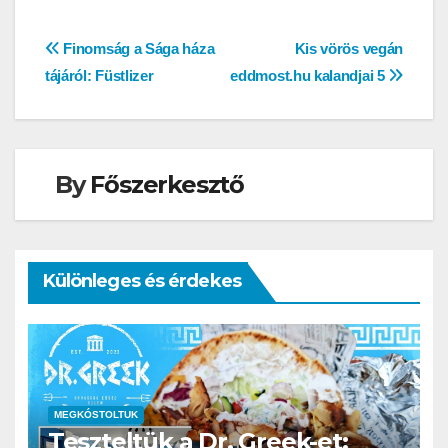
Bejegyzés
Finomság a Sága háza
Kis vörös vegán
tájáról: Füstlizer
eddmost.hu kalandjai 5
navigáció
By
Főszerkesztő
Különleges és érdekes
MEGKÓSTOLTUK
Teszteltük a Dr. Greek-et: