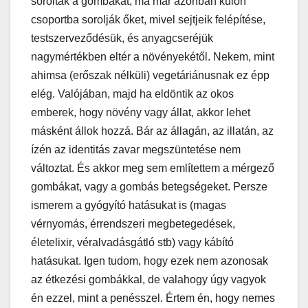
sorolták a gombákat, ma már azonban külön
csoportba sorolják őket, mivel sejtjeik felépítése,
testszerveződésük, és anyagcseréjük
nagymértékben eltér a növényekétől. Nekem, mint
ahimsa (erőszak nélküli) vegetáriánusnak ez épp
elég. Valójában, majd ha eldöntik az okos
emberek, hogy növény vagy állat, akkor lehet
másként állok hozzá. Bár az állagán, az illatán, az
ízén az identitás zavar megszüntetése nem
változtat. És akkor meg sem említettem a mérgező
gombákat, vagy a gombás betegségeket. Persze
ismerem a gyógyító hatásukat is (magas
vérnyomás, érrendszeri megbetegedések,
életelixir, véralvadásgátló stb) vagy kábító
hatásukat. Igen tudom, hogy ezek nem azonosak
az étkezési gombákkal, de valahogy úgy vagyok
én ezzel, mint a penésszel. Értem én, hogy nemes