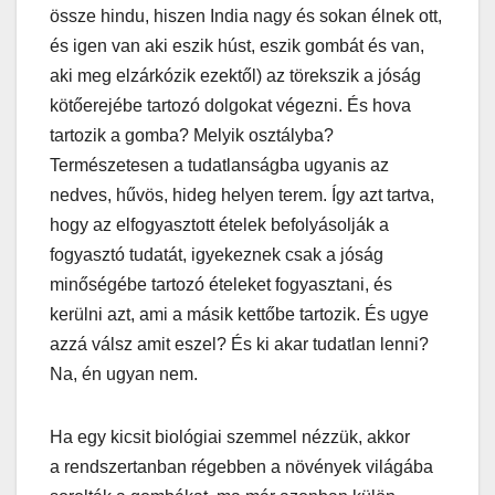
össze hindu, hiszen India nagy és sokan élnek ott,
és igen van aki eszik húst, eszik gombát és van,
aki meg elzárkózik ezektől) az törekszik a jóság
kötőerejébe tartozó dolgokat végezni. És hova
tartozik a gomba? Melyik osztályba?
Természetesen a tudatlanságba ugyanis az
nedves, hűvös, hideg helyen terem. Így azt tartva,
hogy az elfogyasztott ételek befolyásolják a
fogyasztó tudatát, igyekeznek csak a jóság
minőségébe tartozó ételeket fogyasztani, és
kerülni azt, ami a másik kettőbe tartozik. És ugye
azzá válsz amit eszel? És ki akar tudatlan lenni?
Na, én ugyan nem.
Ha egy kicsit biológiai szemmel nézzük, akkor
a rendszertanban régebben a növények világába