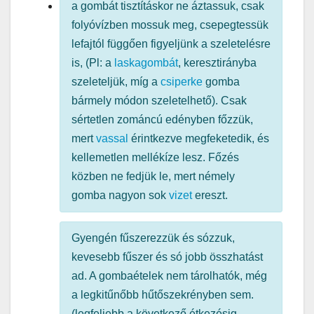
a gombát tisztításkor ne áztassuk, csak
folyóvízben mossuk meg, csepegtessük
lefajtól függően figyeljünk a szeletelésre
is, (Pl: a
laskagombát
, keresztirányba
szeleteljük, míg a
csiperke
gomba
bármely módon szeletelhető). Csak
sértetlen zománcú edényben főzzük,
mert
vassal
érintkezve megfeketedik, és
kellemetlen mellékíze lesz. Főzés
közben ne fedjük le, mert némely
gomba nagyon sok
vizet
ereszt.
Gyengén fűszerezzük és sózzuk,
kevesebb fűszer és só jobb összhatást
ad. A gombaételek nem tárolhatók, még
a legkitűnőbb hűtőszekrényben sem.
(legfeljebb a következő étkezésig