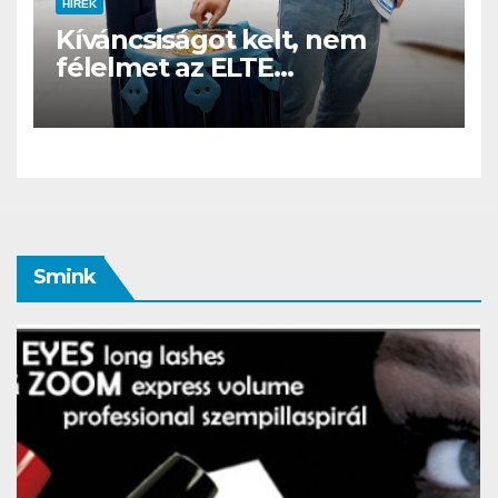
HÍREK
Kíváncsiságot kelt, nem
félelmet az ELTE
etológusainak felszolgáló
robotja
Smink