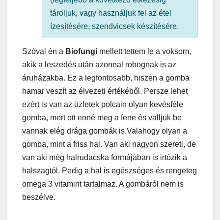
tároljuk, vagy használjuk fel az étel
ízesítésére, szendvicsek készítésére.
Szóval én a
Biofungi
mellett tettem le a voksom,
akik a leszedés után azonnal robognak is az
áruházakba. Ez a legfontosabb, hiszen a gomba
hamar veszít az élvezeti értékéből. Persze lehet
ezért is van az üzletek polcain olyan kevésféle
gomba, mert ott enné meg a fene és valljuk be
vannak elég drága gombák is.Valahogy olyan a
gomba, mint a friss hal. Van aki nagyon szereti, de
van aki még halrudacska formájában is irtózik a
halszagtól. Pedig a hal is egészséges és rengeteg
omega 3 vitamint tartalmaz. A gombáról nem is
beszélve.