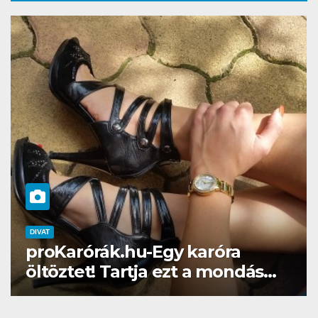
DIVAT
SZÉPSÉG
Gél lakk otthon? Naná, a
Brillbirddel simán!