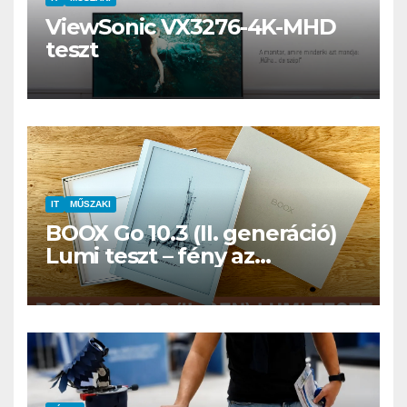
ViewSonic VX3276-4K-MHD
teszt
IT
MŰSZAKI
BOOX Go 10.3 (II. generáció)
Lumi teszt – fény az
éjszakában, fél könyvtár a
családi csomagban