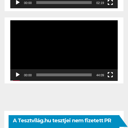
00:00
02:19
Videólejátszó
00:00
44:09
A Tesztvilág.hu tesztjei nem fizetett PR