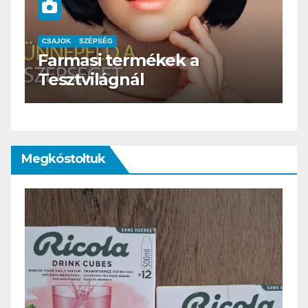
CSAJOK
SZÉPSÉG
HERBioticum
Megkóstoltuk