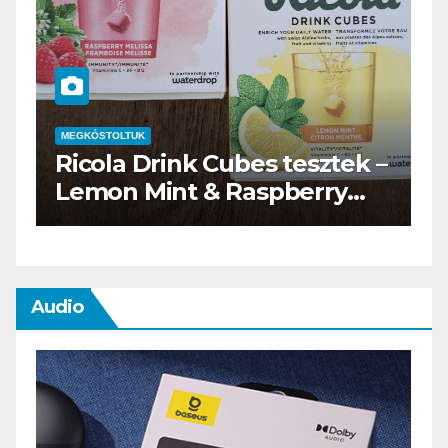
MEGKÓSTOLTUK
–
Waterdrop üdítő kapszula
teszt
Audio