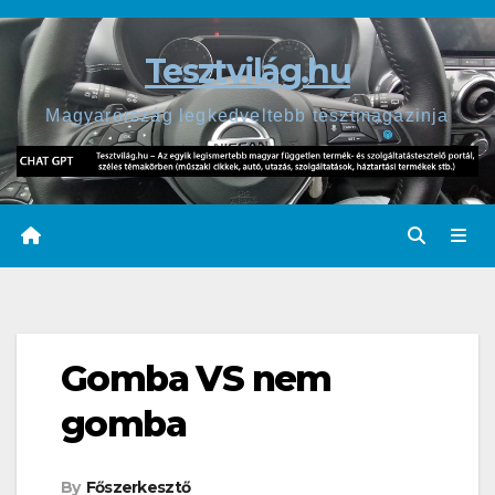
Skip
to
Tesztvilág.hu
content
Magyarország legkedveltebb tesztmagazinja
Gomba VS nem
gomba
By
Főszerkesztő