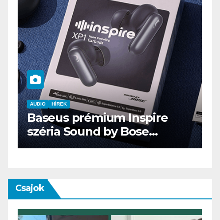
AUDIO
IT
MŰSZAKI
ENDORFY VIRO Plus USB
Csajok