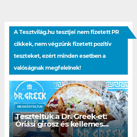
A Tesztvilág.hu tesztjei nem fizetett PR
cikkek, nem végzünk fizetett pozitív
teszteket, ezért minden esetben a
valóságnak megfelelnek!
MEGKÓSTOLTUK
Teszteltük a Dr. Greek-et:
Óriási girosz és kellemes
kerthelyiség Csepel szívében