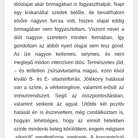
dióolajat akár önmagában is fogyaszthatjuk. Napi
egy kiskanállal szedek belőle, de bevallhatom
elsőre nagyon furcsa volt, hiszen olajat eddig
önmagában nem fogyasztottam. Viszont mivel a
diót nagyon szeretem minden formában, így
gondoltam az abból nyert olajjal sem lesz gond.
Az íze nagyon kellemes, selymes, és nem
meglepő módon intenzíven diós. Természetes jód,
– és telítetlen zsírsavtartalma magas, ezen kívül
kiváló B- és E- vitaminforrás. Jótékony hatással
van a szívre, a vérkeringésre, valamint erősíti az
immunrendszert. Segít az összpontosításban,
valamint serkenti az agyat. Utóbbi két pozitív
hatását én is észrevettem, még csodálkoztam is,
hogyan lehetséges, hogy az elmúlt hetekben
szinte mindenki beteg körülöttem, engem mégsem
„sikerült” megfertőznie senkinek. A koncentráció