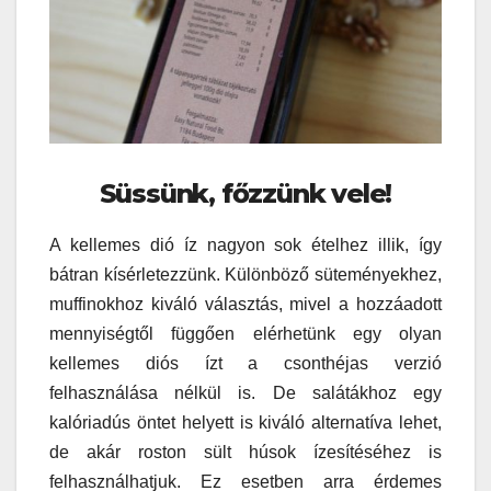
Süssünk, főzzünk vele!
A kellemes dió íz nagyon sok ételhez illik, így
bátran kísérletezzünk. Különböző süteményekhez,
muffinokhoz kiváló választás, mivel a hozzáadott
mennyiségtől függően elérhetünk egy olyan
kellemes diós ízt a csonthéjas verzió
felhasználása nélkül is. De salátákhoz egy
kalóriadús öntet helyett is kiváló alternatíva lehet,
de akár roston sült húsok ízesítéséhez is
felhasználhatjuk. Ez esetben arra érdemes