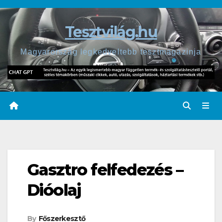
Skip
to
Tesztvilág.hu
content
Magyarország legkedveltebb tesztmagazinja
Gasztro felfedezés –
Dióolaj
By
Főszerkesztő