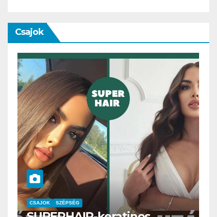
Csajok
CSAJOK
SMINK
SZÉPSÉG
Szemöldök laminálás-az