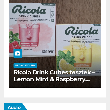
MEGKÓSTOLTUK
–
Waterdrop üdítő kapszula
teszt
Audio