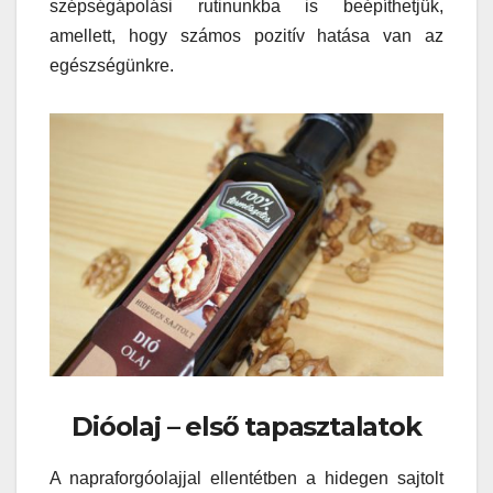
szépségápolási rutinunkba is beépíthetjük,
amellett, hogy számos pozitív hatása van az
egészségünkre.
Dióolaj – első tapasztalatok
A napraforgóolajjal ellentétben a hidegen sajtolt