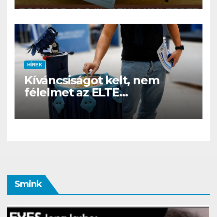
családi csomagban
HÍREK
Kíváncsiságot kelt, nem
félelmet az ELTE
etológusainak felszolgáló
robotja
Smink