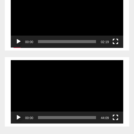
00:00
02:19
Videólejátszó
00:00
44:09