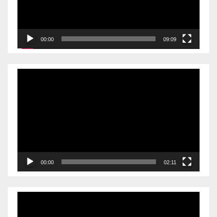
00:00
09:09
Videólejátszó
00:00
02:11
Videólejátszó