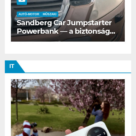
AUTÓ-MOTOR
ELEKTROMOS
Az új Nissan LEAF csak a
s
Tesztvilágra vár!
IT