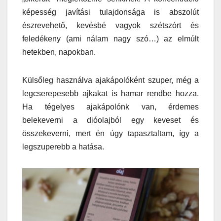
képesség javítási tulajdonsága is abszolút
észrevehető, kevésbé vagyok szétszórt és
feledékeny (ami nálam nagy szó…) az elmúlt
hetekben, napokban.
Külsőleg használva ajakápolóként szuper, még a
legcserepesebb ajkakat is hamar rendbe hozza.
Ha tégelyes ajakápolónk van, érdemes
belekeverni a dióolajból egy keveset és
összekeverni, mert én úgy tapasztaltam, így a
legszuperebb a hatása.