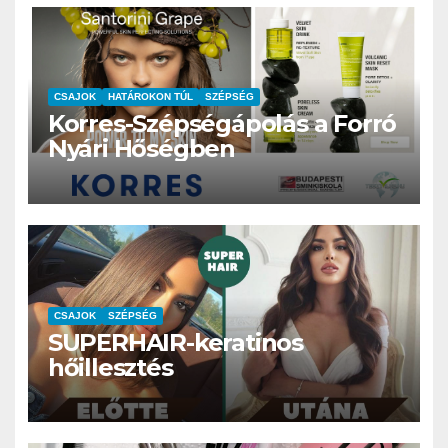
CSAJOK
HATÁROKON TÚL
SZÉPSÉG
Korres-Szépségápolás a Forró
Nyári Hőségben
CSAJOK
SZÉPSÉG
SUPERHAIR-keratinos
hőillesztés