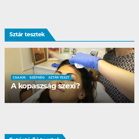
Sztár tesztek
AUTÓ-MOTOR
SZTÁR TESZT
DS3 és Zanzibár Rita