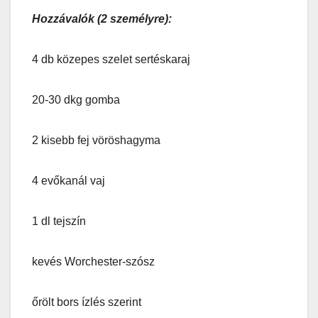
Hozzávalók (2 személyre):
4 db közepes szelet sertéskaraj
20-30 dkg gomba
2 kisebb fej vöröshagyma
4 evőkanál vaj
1 dl tejszín
kevés Worchester-szósz
őrölt bors ízlés szerint