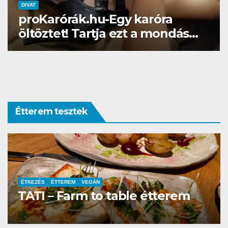
DIVAT
SZÉPSÉG
Gél lakk otthon? Naná, a
Brillbirddel simán!
Étterem tesztek
ÉTTEREM
La Villa Étterem és Pizzéria