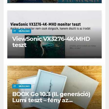
IT
MŰSZAKI
ViewSonic VX3276-4K-MHD
teszt
IT
MŰSZAKI
BOOX Go 10.3 (II. generáció)
Lumi teszt – fény az
éjszakában, fél könyvtár a