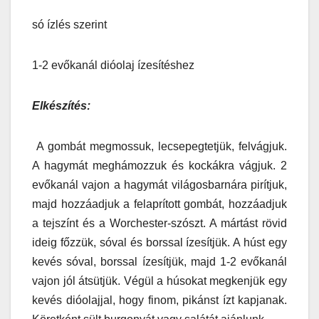
só ízlés szerint
1-2 evőkanál dióolaj ízesítéshez
Elkészítés:
A gombát megmossuk, lecsepegtetjük, felvágjuk.
A hagymát meghámozzuk és kockákra vágjuk. 2
evőkanál vajon a hagymát világosbarnára pirítjuk,
majd hozzáadjuk a felaprított gombát, hozzáadjuk
a tejszínt és a Worchester-szószt. A mártást rövid
ideig főzzük, sóval és borssal ízesítjük. A húst egy
kevés sóval, borssal ízesítjük, majd 1-2 evőkanál
vajon jól átsütjük. Végül a húsokat megkenjük egy
kevés dióolajjal, hogy finom, pikánst ízt kapjanak.