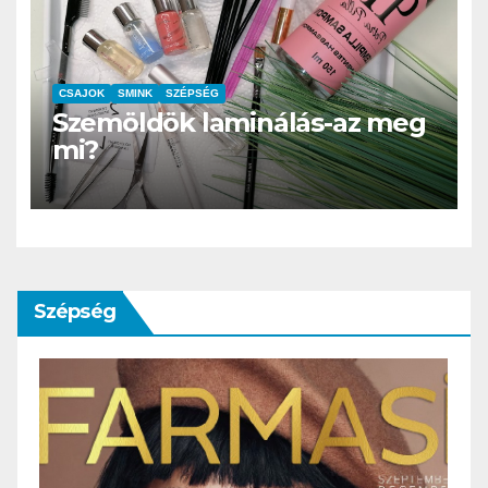
CSAJOK
SMINK
SZÉPSÉG
Szemöldök laminálás-az meg
mi?
Szépség