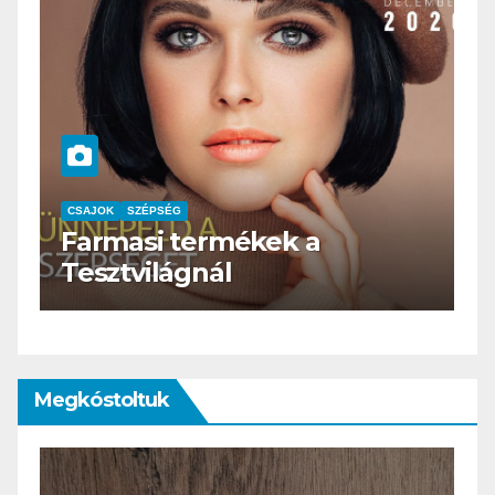
CSAJOK
SZÉPSÉG
HERBioticum
Megkóstoltuk