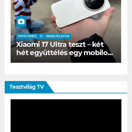
IT
MŰSZAKI
BOOX Go 10.3 teszt – Amikor
s
az e-book olvasó felnő, és
öltönyt húz
Tesztvilág TV
Videólejátszó