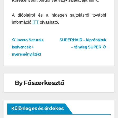
Köretként sült burgonyát vagy salátát ajánlunk.
A dióolajról és a hidegen sajtolásról további
információ
ITT
olvasható.
Bejegyzés
Inecto Naturals
SUPERHAIR – kipróbáltuk
kedvencek +
– tényleg SUPER
navigáció
nyereményjáték!
By
Főszerkesztő
Különleges és érdekes