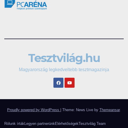
Tesztvilág.hu
Magyarország legkedveltebb tesztmagazinja
Proudly powered by WordPress
|
Theme: News Live by
Themeansar
.
Rólunk írták
Legyen partnerünk
Elérhetőségek
Tesztvilág Team