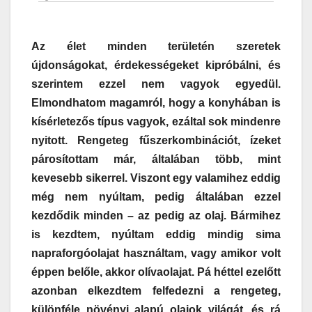
Az élet minden területén szeretek
újdonságokat, érdekességeket kipróbálni, és
szerintem ezzel nem vagyok egyedül.
Elmondhatom magamról, hogy a konyhában is
kísérletezős típus vagyok, ezáltal sok mindenre
nyitott. Rengeteg fűszerkombinációt, ízeket
párosítottam már, általában több, mint
kevesebb sikerrel. Viszont egy valamihez eddig
még nem nyúltam, pedig általában ezzel
kezdődik minden – az pedig az olaj. Bármihez
is kezdtem, nyúltam eddig mindig sima
napraforgóolajat használtam, vagy amikor volt
éppen belőle, akkor olívaolajat. Pá héttel ezelőtt
azonban elkezdtem felfedezni a rengeteg,
különféle növényi alapú olajok világát, és rá