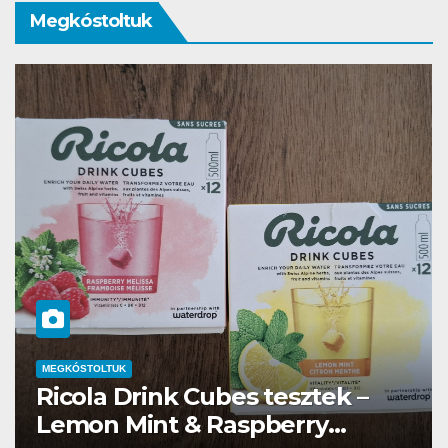
Megkóstoltuk
MEGKÓSTOLTUK
Waterdrop üdítő kapszula teszt