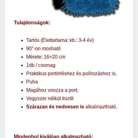
Tulajdonságok:
Tartós (Élettartama: kb.: 3-4 év)
90°-on mosható
Mérete: 16×20 cm
1db / csomag
Praktikus portörléshez és polírozáshoz is.
Puha
Magához vonzza a port.
Vegyszer nélkül tisztít
Szárazan és nedvesen is
alkalmaztható.
Mindenhol kiválóan alkalmazható: