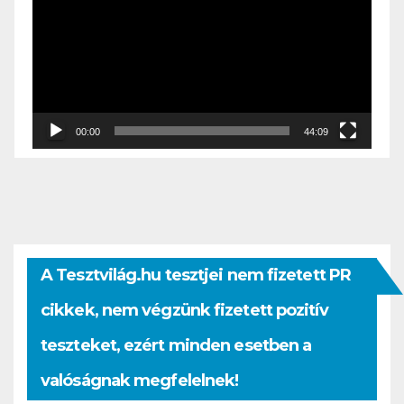
00:00
44:09
A Tesztvilág.hu tesztjei nem fizetett PR
cikkek, nem végzünk fizetett pozitív
teszteket, ezért minden esetben a
valóságnak megfelelnek!