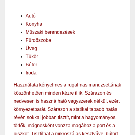
Autó
Konyha
Műszaki berendezések
Fürdőszoba
Üveg
Tükör
Bútor
Iroda
Használata kényelmes a rugalmas mandzsettának
köszönhetően minden kézre illik. Szárazon és
nedvesen is használható vegyszerek nélkül, ezért
környezetbarát. Szárazon a statikai tapadó hatás
révén sokkal jobban tisztít, mint a hagyományos
törlők, mágnesként vonzza magához a port és a
piszkot. Tisztíthat a mikroszálas kesztyűvel bútort,