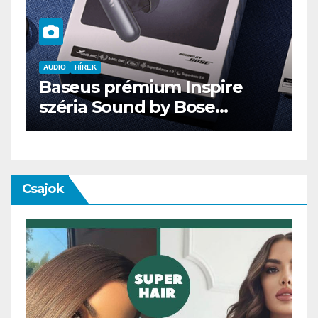
prémium Inspire
AUDIO
IT
MŰSZAKI
Sound by Bose
ENDORFY VIRO
ógiával
Csajok