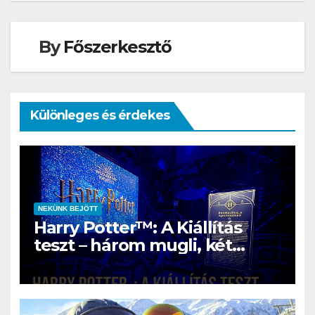
navigáció
By
Főszerkesztő
Különleges és érdekes
NEKÜNK BEJÖTT
Harry Potter™: A Kiállítás
teszt – három mugli, két
rajongó és egy varázslatos
nap Szentendrén