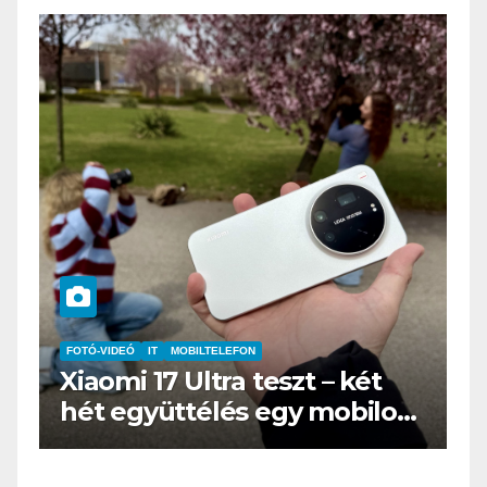
MOBILTELEFON
IT
MŰSZAKI
 Ultra teszt – két
BOOX Go 10.3 t
üttélés egy mobilos
az e-book olva
pezőgéppel”
öltönyt húz