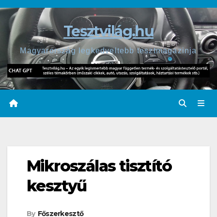
Skip
to
Tesztvilág.hu
content
Magyarország legkedveltebb tesztmagazinja
Mikroszálas tisztító
kesztyű
By
Főszerkesztő