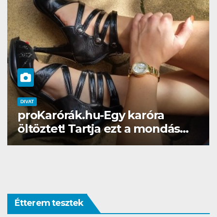
DIVAT
SZÉPSÉG
rórák.hu-Egy karóra
Gél lakk
et! Tartja ezt a mondás…
Brillbird
Étterem tesztek