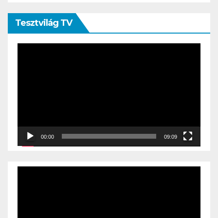
Tesztvilág TV
Videólejátszó
00:00
09:09
Videólejátszó