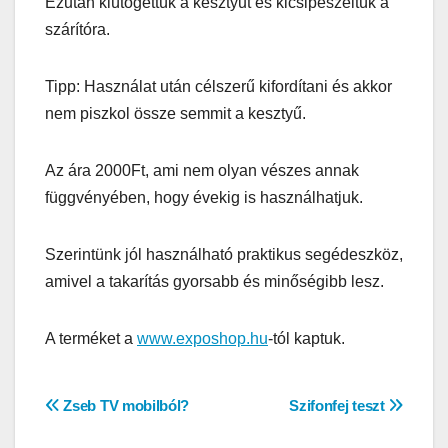
Ezután kiütögettük a kesztyűt és kicsipeszeltük a
szárítóra.
Tipp: Használat után célszerű kifordítani és akkor
nem piszkol össze semmit a kesztyű.
Az ára 2000Ft, ami nem olyan vészes annak
függvényében, hogy évekig is használhatjuk.
Szerintünk jól használható praktikus segédeszköz,
amivel a takarítás gyorsabb és minőségibb lesz.
A terméket a
www.exposhop.hu
-tól kaptuk.
Bejegyzés
Zseb TV mobilból?
Szifonfej teszt