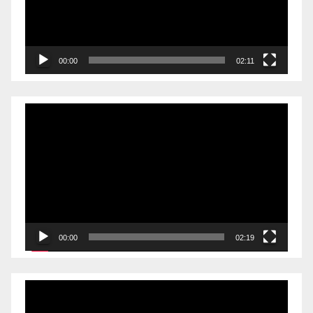
00:00
02:11
Videólejátszó
00:00
02:19
Videólejátszó