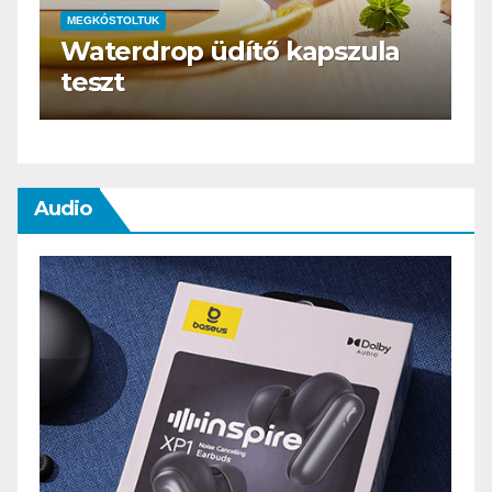
ítő kapszula
ÉTTEREM
MEGKÓSTOLTUK
Lóbár Vendéglő
Audio