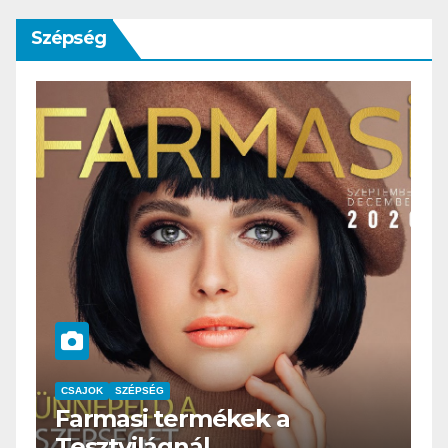
Szépség
 a
CSAJOK
SZÉPSÉG
HERBioticum