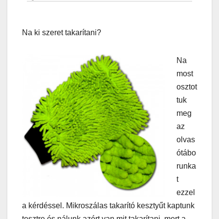
Na ki szeret takarítani?
Na
most
osztot
tuk
meg
az
olvas
ótábo
runka
t
ezzel
a kérdéssel. Mikroszálas takarító kesztyűt kaptunk
tesztre és nálunk azért van mit takarítani, mert a