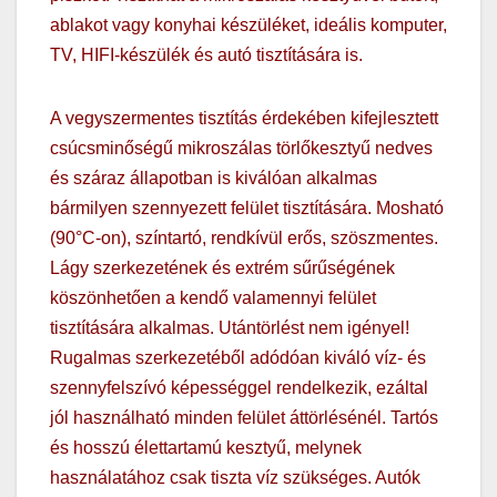
ablakot vagy konyhai készüléket, ideális komputer,
TV, HIFI-készülék és autó tisztítására is.
A vegyszermentes tisztítás érdekében kifejlesztett
csúcsminőségű mikroszálas törlőkesztyű nedves
és száraz állapotban is kiválóan alkalmas
bármilyen szennyezett felület tisztítására. Mosható
(90°C-on), színtartó, rendkívül erős, szöszmentes.
Lágy szerkezetének és extrém sűrűségének
köszönhetően a kendő valamennyi felület
tisztítására alkalmas. Utántörlést nem igényel!
Rugalmas szerkezetéből adódóan kiváló víz- és
szennyfelszívó képességgel rendelkezik, ezáltal
jól használható minden felület áttörlésénél. Tartós
és hosszú élettartamú kesztyű, melynek
használatához csak tiszta víz szükséges. Autók