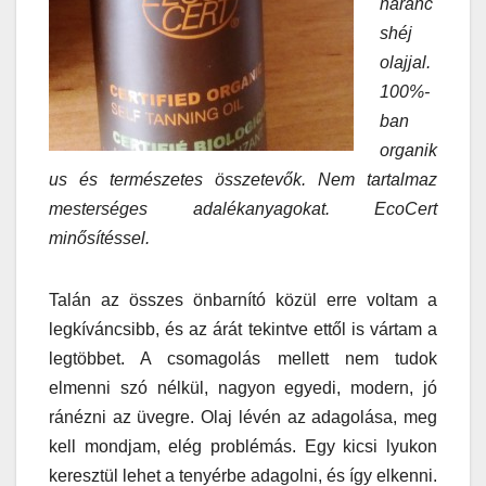
naranc
shéj
olajjal.
100%-
ban
organik
us és természetes összetevők. Nem tartalmaz
mesterséges adalékanyagokat. EcoCert
minősítéssel.
Talán az összes önbarnító közül erre voltam a
legkíváncsibb, és az árát tekintve ettől is vártam a
legtöbbet. A csomagolás mellett nem tudok
elmenni szó nélkül, nagyon egyedi, modern, jó
ránézni az üvegre. Olaj lévén az adagolása, meg
kell mondjam, elég problémás. Egy kicsi lyukon
keresztül lehet a tenyérbe adagolni, és így elkenni.