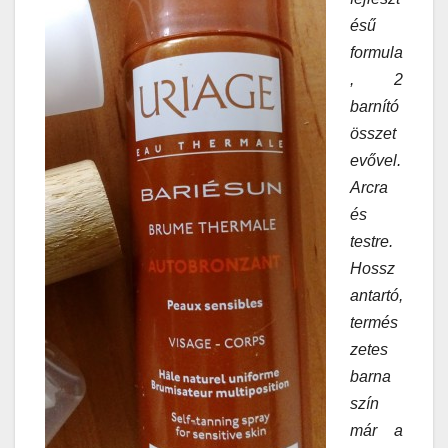
ésű
formula
, 2
barnító
összet
evővel.
Arcra
és
testre.
Hossz
antartó,
termés
zetes
barna
szín
már a