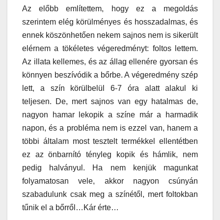
Az előbb említettem, hogy ez a megoldás
szerintem elég körülményes és hosszadalmas, és
ennek köszönhetően nekem sajnos nem is sikerült
elérnem a tökéletes végeredményt: foltos lettem.
Az illata kellemes, és az állag ellenére gyorsan és
könnyen beszívódik a bőrbe. A végeredmény szép
lett, a szín körülbelül 6-7 óra alatt alakul ki
teljesen. De, mert sajnos van egy hatalmas de,
nagyon hamar lekopik a színe már a harmadik
napon, és a probléma nem is ezzel van, hanem a
többi általam most tesztelt termékkel ellentétben
ez az önbarnító tényleg kopik és hámlik, nem
pedig halványul. Ha nem kenjük magunkat
folyamatosan vele, akkor nagyon csúnyán
szabadulunk csak meg a színétől, mert foltokban
tűnik el a bőrről…Kár érte…