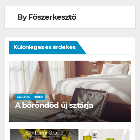
By
Főszerkesztő
Különleges és érdekes
CSAJOK
HÍREK
A bőröndöd új sztárja