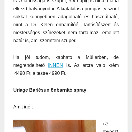
is. A tartóssága is szuper, 3-4 napig is bírja, utána
elkezd halványodni. A kialakítása pumpás, viszont
sokkal könnyebben adagolható és használható,
mint a Dr. Kelen önbarnítóé. Tartósítószert és
mesterséges színezéket nem tartalmaz, emellett
natúr is, ami szerintem szuper.
Ha jól tudom, kapható a Müllerben, de
megrendelhető
INNEN
is. Az arcra való krém
4490 Ft, a testre 4990 Ft.
Uriage Bariésun önbarnító spray
Amit ígér:
Új
fejleszt