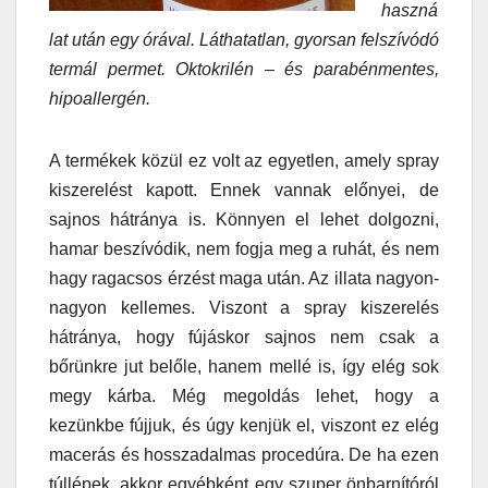
haszná
lat után egy órával. Láthatatlan, gyorsan felszívódó
termál permet. Oktokrilén – és parabénmentes,
hipoallergén.
A termékek közül ez volt az egyetlen, amely spray
kiszerelést kapott. Ennek vannak előnyei, de
sajnos hátránya is. Könnyen el lehet dolgozni,
hamar beszívódik, nem fogja meg a ruhát, és nem
hagy ragacsos érzést maga után. Az illata nagyon-
nagyon kellemes. Viszont a spray kiszerelés
hátránya, hogy fújáskor sajnos nem csak a
bőrünkre jut belőle, hanem mellé is, így elég sok
megy kárba. Még megoldás lehet, hogy a
kezünkbe fújjuk, és úgy kenjük el, viszont ez elég
macerás és hosszadalmas procedúra. De ha ezen
túllépek, akkor egyébként egy szuper önbarnítóról