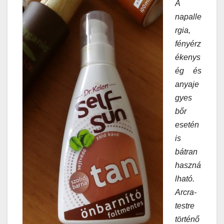
A
napalle
rgia,
fényérz
ékenys
ég és
anyaje
gyes
bőr
esetén
is
bátran
haszná
lható.
Arcra-
testre
történő