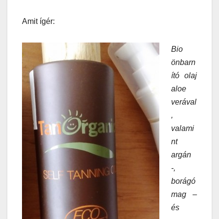
Amit ígér:
Bio
önbarn
ító olaj
aloe
verával
,
valami
nt
argán
-,
borágó
mag –
és