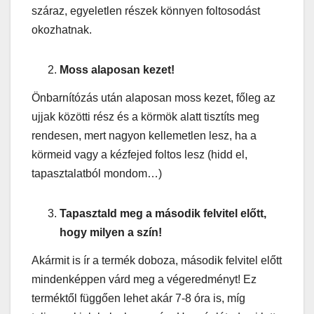
száraz, egyeletlen részek könnyen foltosodást
okozhatnak.
Moss alaposan kezet!
Önbarnítózás után alaposan moss kezet, főleg az
ujjak közötti rész és a körmök alatt tisztíts meg
rendesen, mert nagyon kellemetlen lesz, ha a
körmeid vagy a kézfejed foltos lesz (hidd el,
tapasztalatból mondom…)
Tapasztald meg a második felvitel előtt,
hogy milyen a szín!
Akármit is ír a termék doboza, második felvitel előtt
mindenképpen várd meg a végeredményt! Ez
terméktől függően lehet akár 7-8 óra is, míg