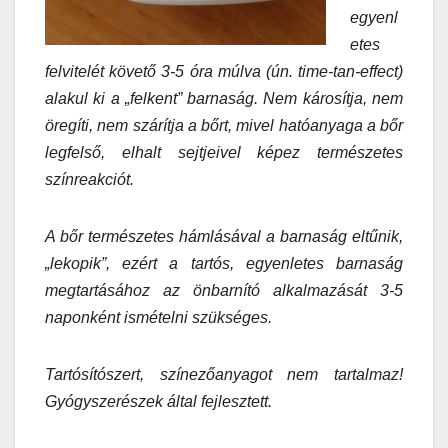
egyenl
etes
felvitelét követő 3-5 óra múlva (ún. time-tan-effect)
alakul ki a „felkent” barnaság. Nem károsítja, nem
öregíti, nem szárítja a bőrt, mivel hatóanyaga a bőr
legfelső, elhalt sejtjeivel képez természetes
színreakciót.
A bőr természetes hámlásával a barnaság eltűnik,
„lekopik”, ezért a tartós, egyenletes barnaság
megtartásához az önbarnító alkalmazását 3-5
naponként ismételni szükséges.
Tartósítószert, színezőanyagot nem tartalmaz!
Gyógyszerészek által fejlesztett.