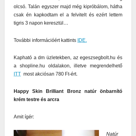
olcsó. Talán egyszer majd még kipróbálom, hátha
csak én kapkodtam el a felvitelt és ezért lettem
tigris 3 napon keresztül…
További információért kattints
IDE.
Kapható a dm üzletekben, az egeszsegbolt.hu és
a shopline.hu oldalakon, illetve megrendelhető
ITT
most akciósan 780 Ft-ért.
Happy Skin Brilliant Bronz natúr önbarnító
krém testre és arcra
Amit ígér:
Natúr