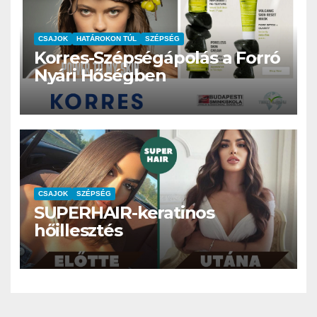
CSAJOK
HATÁROKON TÚL
SZÉPSÉG
Korres-Szépségápolás a Forró
Nyári Hőségben
CSAJOK
SZÉPSÉG
SUPERHAIR-keratinos
hőillesztés