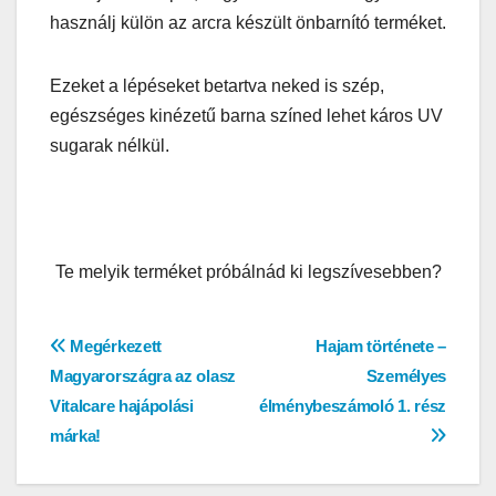
használj külön az arcra készült önbarnító terméket.
Ezeket a lépéseket betartva neked is szép,
egészséges kinézetű barna színed lehet káros UV
sugarak nélkül.
Te melyik terméket próbálnád ki legszívesebben?
Bejegyzés
Megérkezett
Hajam története –
Magyarországra az olasz
Személyes
navigáció
Vitalcare hajápolási
élménybeszámoló 1. rész
márka!