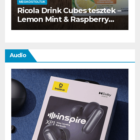
MEGKÓSTOLTUK
tesztek –
Waterdrop üdítő kapszul
berry
teszt
Audio