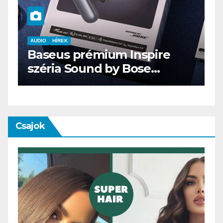
spire
AUDIO
IT
MŰSZAKI
se
ENDORFY VIRO Plus USB
Csajok