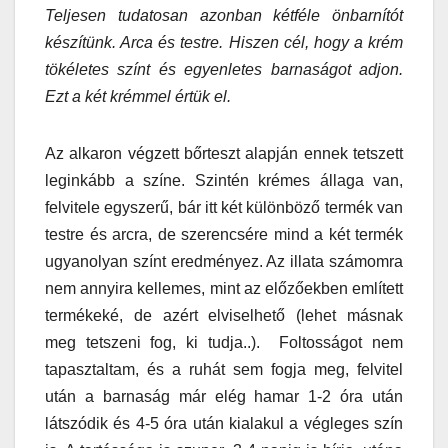
Teljesen tudatosan azonban kétféle önbarnítót
készítünk. Arca és testre. Hiszen cél, hogy a krém
tökéletes színt és egyenletes barnaságot adjon.
Ezt a két krémmel értük el.
Az alkaron végzett bőrteszt alapján ennek tetszett
leginkább a színe. Szintén krémes állaga van,
felvitele egyszerű, bár itt két különböző termék van
testre és arcra, de szerencsére mind a két termék
ugyanolyan színt eredményez. Az illata számomra
nem annyira kellemes, mint az előzőekben említett
termékeké, de azért elviselhető (lehet másnak
meg tetszeni fog, ki tudja..). Foltosságot nem
tapasztaltam, és a ruhát sem fogja meg, felvitel
után a barnaság már elég hamar 1-2 óra után
látszódik és 4-5 óra után kialakul a végleges szín