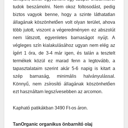
tudok beszámolni. Nem okoz foltosodást, pedig
biztos vagyok benne, hogy a szinte láthatatlan
állagának köszönhetően volt olyan terület, ahova
több jutott, viszont a végeredményen ez abszolút
nem látszott, egyenletes barnaságot nyújt. A
végleges szín kialakulásához ugyan nem elég az
ígért 1 óra, de 3-4 már igen, és talán a tesztelt
termékek közül ez marad fenn a legtovább, a
tapasztalataim szerint akár 5-6 napig is kitart a
szép barnaság, minimális halványulással.
Könnyű, nem zsírosító állagának köszönhetően
ezt használtam legszívesebben az arcomon.
Kapható patikákban 3490 Ft-os áron.
TanOrganic organikus önbarnító olaj