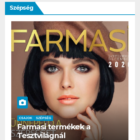
Szépség
CSAJOK
SZÉPSÉG
HERBioticum