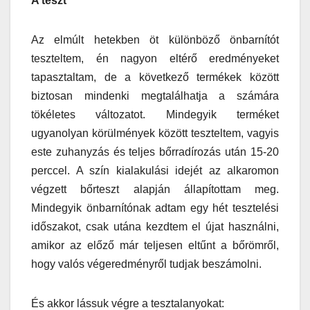
A teszt
Az elmúlt hetekben öt különböző önbarnítót
teszteltem, én nagyon eltérő eredményeket
tapasztaltam, de a következő termékek között
biztosan mindenki megtalálhatja a számára
tökéletes változatot. Mindegyik terméket
ugyanolyan körülmények között teszteltem, vagyis
este zuhanyzás és teljes bőrradírozás után 15-20
perccel. A szín kialakulási idejét az alkaromon
végzett bőrteszt alapján állapítottam meg.
Mindegyik önbarnítónak adtam egy hét tesztelési
időszakot, csak utána kezdtem el újat használni,
amikor az előző már teljesen eltűnt a bőrömről,
hogy valós végeredményről tudjak beszámolni.
És akkor lássuk végre a tesztalanyokat: