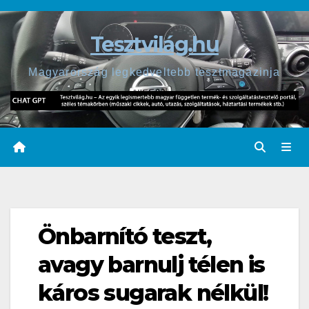
Skip
to
Tesztvilág.hu
content
Magyarország legkedveltebb tesztmagazinja
Önbarnító teszt,
avagy barnulj télen is
káros sugarak nélkül!