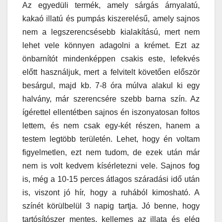
Az egyedüli termék, amely sárgás árnyalatú,
kakaó illatú és pumpás kiszerelésű, amely sajnos
nem a legszerencsésebb kialakítású, mert nem
lehet vele könnyen adagolni a krémet. Ezt az
önbarnítót mindenképpen csakis este, lefekvés
előtt használjuk, mert a felvitelt követően először
besárgul, majd kb. 7-8 óra múlva alakul ki egy
halvány, már szerencsére szebb barna szín. Az
ígérettel ellentétben sajnos én iszonyatosan foltos
lettem, és nem csak egy-két részen, hanem a
testem legtöbb területén. Lehet, hogy én voltam
figyelmetlen, ezt nem tudom, de ezek után már
nem is volt kedvem kísérletezni vele. Sajnos fog
is, még a 10-15 perces átlagos száradási idő után
is, viszont jó hír, hogy a ruhából kimosható. A
színét körülbelül 3 napig tartja. Jó benne, hogy
tartósítószer mentes, kellemes az illata és elég