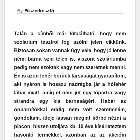
By
Főszerkesztő
Talán a címből már kitalálható, hogy nem
szolárium tesztről fog szólni jelen cikkünk.
Biztosan sokan vannak úgy vele, hogy jó lenne
némi barna szín télen is, viszont szoláriumba
pedig nem szoktak vagy nem szeretnek menni.
Én is azon fehér bőrűek társaságát gyarapítom,
aki nyáron is hosszú nadrágba jár a hófehér
lábai miatt, amíg el nem jut egy tópartra vagy
strandra egy kis barnaságért. Habár az
önbarnítókkal eddig nem volt szerencsém,
gondoltam, ideje lassan megint körbe nézni a
piacon, hiszen utoljára kb. 10 éve kísérleteztem
hasonló termékkel, azonban az az akcióm