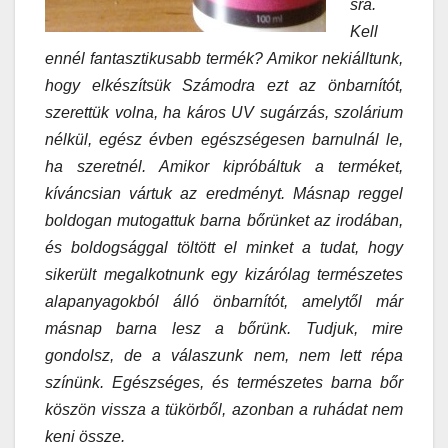
sra.
Kell
ennél fantasztikusabb termék? Amikor nekiálltunk,
hogy elkészítsük Számodra ezt az önbarnítót,
szerettük volna, ha káros UV sugárzás, szolárium
nélkül, egész évben egészségesen barnulnál le,
ha szeretnél. Amikor kipróbáltuk a terméket,
kíváncsian vártuk az eredményt. Másnap reggel
boldogan mutogattuk barna bőrünket az irodában,
és boldogsággal töltött el minket a tudat, hogy
sikerült megalkotnunk egy kizárólag természetes
alapanyagokból álló önbarnítót, amelytől már
másnap barna lesz a bőrünk. Tudjuk, mire
gondolsz, de a válaszunk nem, nem lett répa
színünk. Egészséges, és természetes barna bőr
köszön vissza a tükörből, azonban a ruhádat nem
keni össze.