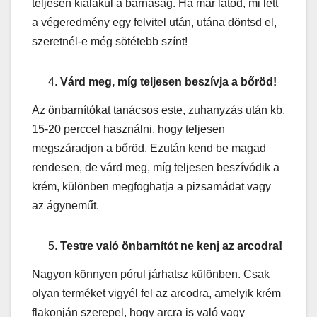
teljesen kialakul a barnaság. Ha már látod, mi lett
a végeredmény egy felvitel után, utána döntsd el,
szeretnél-e még sötétebb színt!
Várd meg, míg teljesen beszívja a bőröd!
Az önbarnítókat tanácsos este, zuhanyzás után kb.
15-20 perccel használni, hogy teljesen
megszáradjon a bőröd. Ezután kend be magad
rendesen, de várd meg, míg teljesen beszívódik a
krém, különben megfoghatja a pizsamádat vagy
az ágyneműt.
Testre való önbarnítót ne kenj az arcodra!
Nagyon könnyen pórul járhatsz különben. Csak
olyan terméket vigyél fel az arcodra, amelyik krém
flakonján szerepel, hogy arcra is való vagy