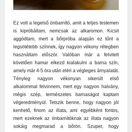
Ez volt a legelső önbarnító, amit a teljes testemen
is kipróbáltam, nemcsak az alkaromon. Kicsit
aggódtam, mert a bőrpróba alapján ez tűnt a
legsötétebb színnek, így nagyon vékony rétegben
használtam először. Valóban már a felvitelt
követően hamar elkezd kialakulni a barna szín,
amely már 4-5 óra után eléri a végleges árnyalatát.
Tényleg nagyon vékonyan sikerült első
alkalommal felvinnem, mert egy nagyon halvány,
mégis szép, természetes barnaságot kaptam
végeredményül. Tetszik benne, hogy nagyon jól
kenhető, finom az illata, ami egyébként fontos,
mert ezeknek az önbarnítóknak az illata nagyon
sokáig megmarad a bőrön. Szuper, hogy