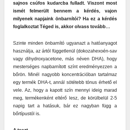
sajnos csúfos kudarcba fulladt. Viszont most
ismét felmerült bennem a kérdés, vajon
milyenek napjaink önbarnítói? Ha ez a kérdés
foglalkoztat Téged is, akkor olvass tovább…
Szinte minden önbarnító ugyanazt a hatóanyagot
használja, az ártól függetlenül (dokozahexoén-sav
vagy dihydroxyacetone, más néven DHA), hogy
mesterséges napbarnított színt eredményezzen a
bőrön. Minél nagyobb koncentrációban tartalmaz
egy termék DHA-t, annál sötétebb tónus érhető el
vele. Az, hogy a kapott szín mennyi ideig marad
meg, termékenként eltérő lesz, de körülbelül 2-5
napig tart a hatásuk, bár ez nagyban függ a
bőrtípustól is.