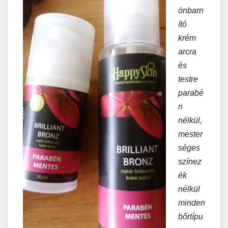
önbarn
ító
krém
arcra
és
testre
parabé
n
nélkül,
mester
séges
színez
ék
nélkül
minden
bőrtípu