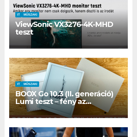
IT
MŰSZAKI
ViewSonic VX3276-4K-MHD
teszt
IT
MŰSZAKI
BOOX Go 10.3 (II. generáció)
Lumi teszt – fény az
éjszakában, fél könyvtár a
családi csomagban