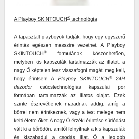
®
A Playboy SKINTOUCH
technológia
A tapasztalt playboyok tudják, hogy egy egyszerű
érintés egészen messzire vezethet. A Playboy
®
SKINTOUCH
formulának köszönhetően,
melyben kis kapszulák tartalmazzák az illatot, a
nagy Ő képtelen lesz visszafogni magát, meg kell,
®
hogy érintsen! A
Playboy SKINTOUCH
24H
dezodor
csúcstechnológiás kapszulái por
formában tartalmazzák az illatos olajat. Ezek
szinte észrevétlenek maradnak addig, amíg a
bőrrel nem érintkeznek, vagy a test melege nem
kelti életre őket. A nagy Ő érzéki érintése súrlódást
vált ki a bőrödön, amitől felnyílnak a kis kapszulák
és kiszabadul a csodás illat. Ő a legjobb