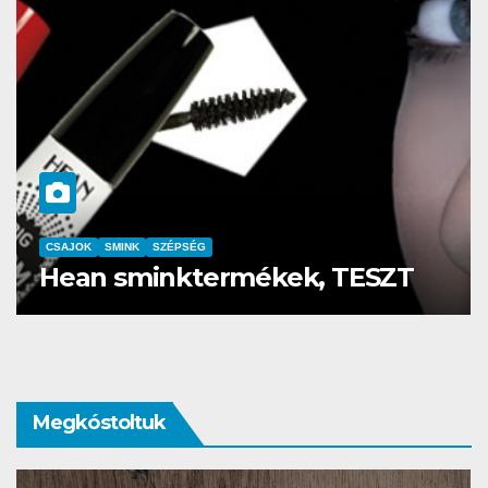
CSAJOK
SMINK
aminálás-az meg
Az év sminkbem
Corvin kultik m
Megkóstoltuk