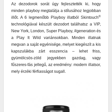
Az dezodorok sorát úgy fejlesztették ki, hogy
minden playboy megtalálja a stílusához legjobban
®
illőt. A 6 legmenőbb Playboy illatból Skintouch
technológiával készült dezodort találhatsz a VIP,
New York, London, Super Playboy, #generation és
a Play It Wild variánsokban. Minden illatnak
megvan a saját egyénisége, melyet kiegészít a kis
kapszulákba zárt esszencia – lehet friss,
gyümölcsös-zöld jegyekben gazdag, vagy
fűszeres-fás jellegű, az eredmény: modern illatsor,
mely érzéki férfiasságot sugall.