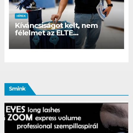
HÍREK
Kíváncsiságot kelt, nem
félelmet az ELTE
etológusainak felszolgáló
robotja
Smink