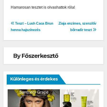
Hamarosan tesztet is olvashattok róla!
Bejegyzés
Teszt – Lush Caca Brun
Ziaja enzimes, szenzitív
henna hajszínezés
bőrradír teszt
navigáció
By
Főszerkesztő
Különleges és érdekes