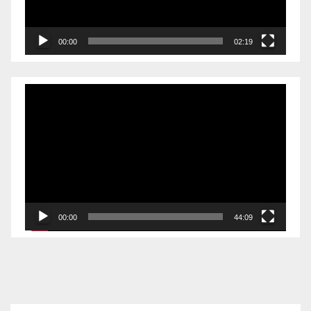
00:00
02:19
Videólejátszó
00:00
44:09