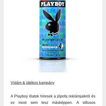
Vidám & játékos kampány
A Playboy illatok híresek a jópofa reklámjaikról és
ez most sem lesz másképpen. A stílusos