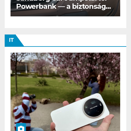
gos
Tesztvilágra vár!
IT