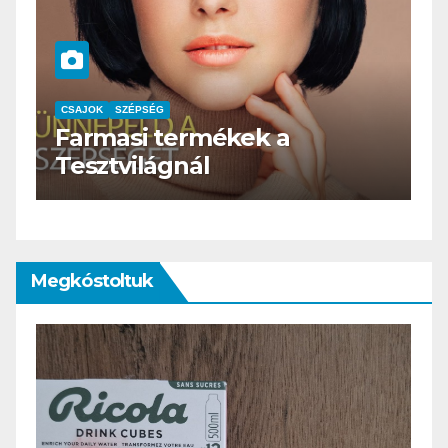
CSAJOK
SZÉPSÉG
HERBioticum
Megkóstoltuk