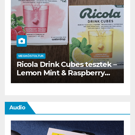
MEGKÓSTOLTUK
k –
Waterdrop üdítő kapszula
teszt
Audio