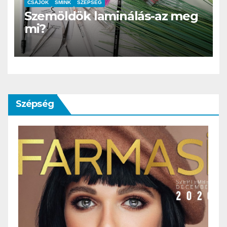
CSAJOK
SMINK
SZÉPSÉG
Szemöldök laminálás-az meg
mi?
Szépség