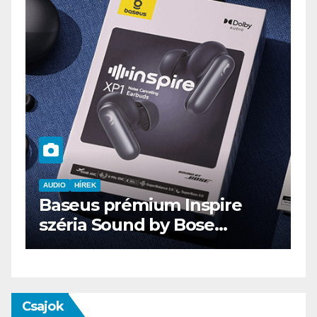
AUDIO
IT
MŰSZAKI
ENDORFY VIRO Plus USB
Csajok