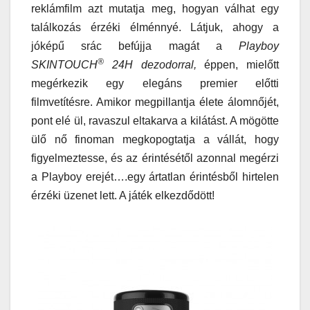
reklámfilm azt mutatja meg, hogyan válhat egy
találkozás érzéki élménnyé. Látjuk, ahogy a
jóképű srác befújja magát a
Playboy
®
SKINTOUCH
24H dezodorral,
éppen, mielőtt
megérkezik egy elegáns premier előtti
filmvetítésre. Amikor megpillantja élete álomnőjét,
pont elé ül, ravaszul eltakarva a kilátást. A mögötte
ülő nő finoman megkopogtatja a vállát, hogy
figyelmeztesse, és az érintésétől azonnal megérzi
a Playboy erejét….egy ártatlan érintésből hirtelen
érzéki üzenet lett. A játék elkezdődött!