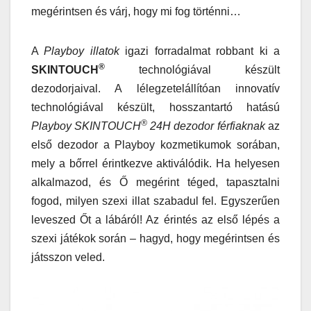
megérintsen és várj, hogy mi fog történni…
A
Playboy illatok
igazi forradalmat robbant ki a
®
SKINTOUCH
technológiával készült
dezodorjaival. A lélegzetelállítóan innovatív
technológiával készült, hosszantartó hatású
®
Playboy SKINTOUCH
24H dezodor férfiaknak
az
első dezodor a Playboy kozmetikumok sorában,
mely a bőrrel érintkezve aktiválódik. Ha helyesen
alkalmazod, és Ő megérint téged, tapasztalni
fogod, milyen szexi illat szabadul fel. Egyszerűen
leveszed Őt a lábáról! Az érintés az első lépés a
szexi játékok során – hagyd, hogy megérintsen és
játsszon veled.