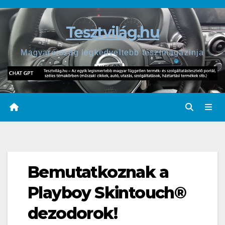
Skip
to
Tesztvilág.hu
content
Magyarország legkedveltebb tesztmagazinja
Bemutatkoznak a
Playboy Skintouch®
dezodorok!