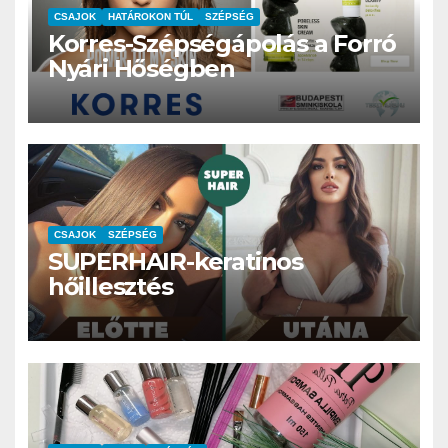
CSAJOK
HATÁROKON TÚL
SZÉPSÉG
Korres-Szépségápolás a Forró
Nyári Hőségben
CSAJOK
SZÉPSÉG
SUPERHAIR-keratinos
hőillesztés