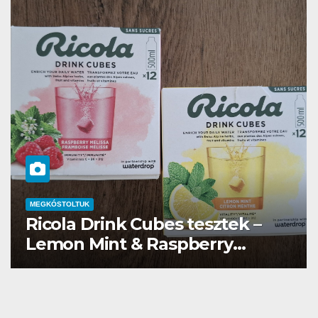
MEGKÓSTOLTUK
Waterdrop üdítő kapszula teszt