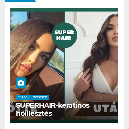
CSAJOK
SMINK
SZÉPSÉG
Szemöldök laminálás-az
meg mi?