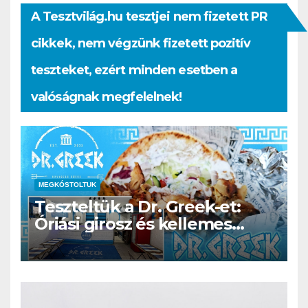
A Tesztvilág.hu tesztjei nem fizetett PR
cikkek, nem végzünk fizetett pozitív
teszteket, ezért minden esetben a
valóságnak megfelelnek!
MEGKÓSTOLTUK
Teszteltük a Dr. Greek-et:
Óriási girosz és kellemes
kerthelyiség Csepel szívében