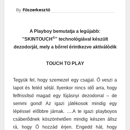
By
Főszerkesztő
A Playboy bemutatja a legújabb:
®
“SKINTOUCH
” technológiával készült
dezodorját, mely a bőrrel érintkezve aktiválódik
TOUCH TO PLAY
Tegyük fel, hogy szemezel egy csajjal. Ő veszi a
lapot és feléd sétál. Ilyenkor nincs idő arra, hogy
felfrissítsd magad egy fújásnyi dezodorral – de
semmi gond! Az igazi játékosok mindig egy
lépéssel előbbre járnak. ….A te igazi playboyos
csáberődnek köszönhetően mindig készen állsz
rá, hogy Ő hozzád érjen. Engedd hát, hogy