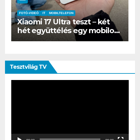
IT
MŰSZAKI
BOOX Go 10.3 teszt – Amikor
los
az e-book olvasó felnő, és
öltönyt húz
Tesztvilág TV
Videólejátszó