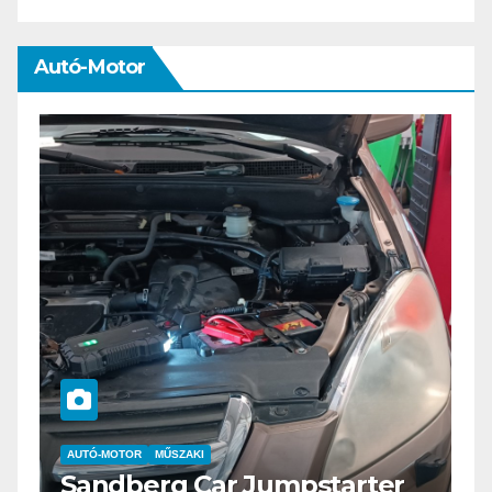
Autó-Motor
AUTÓ-MOTOR
ELEKTROMOS
er
Az új Nissan LEAF csak a