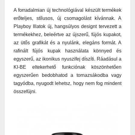
A forradalmian új technológiával készült termékek
erőteljes, stílusos, új csomagolást kívánnak. A
Playboy Illatok új, hangsúlyos designt tervezett a
termékekhez, beleértve az újszerű, fújós kupakot,
az ütős grafikát és a nyulánk, elegáns formát. A
rafinált fújós kupak használata könnyed és
egyszerű, az ikonikus nyuszifej díszíti. Ráadásul a
KI-BE eltekerhető funkciónak köszönhetően
egyszerűen bedobhatod a tornazsákodba vagy
tagyódba, nyugodt lehetsz, hogy nem fog mindent
összefújni.