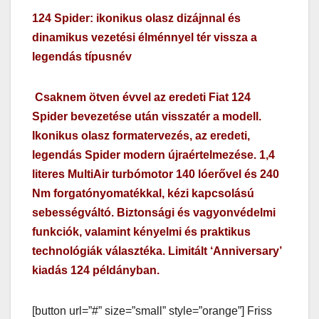
124 Spider: ikonikus olasz dizájnnal és
dinamikus vezetési élménnyel tér vissza a
legendás típusnév
Csaknem ötven évvel az eredeti Fiat 124
Spider bevezetése után visszatér a modell.
Ikonikus olasz formatervezés, az eredeti,
legendás Spider modern újraértelmezése.
1,4
literes MultiAir turbómotor 140 lóerővel és 240
Nm forgatónyomatékkal, kézi kapcsolású
sebességváltó.
Biztonsági és vagyonvédelmi
funkciók, valamint kényelmi és praktikus
technológiák választéka.
Limitált ‘Anniversary’
kiadás 124 példányban.
[button url=”#” size=”small” style=”orange”] Friss