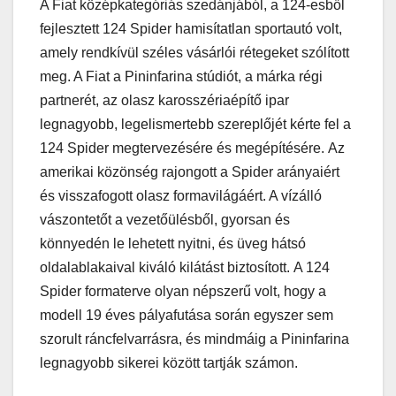
A Fiat középkategóriás szedánjából, a 124-esből
fejlesztett 124 Spider hamisítatlan sportautó volt,
amely rendkívül széles vásárlói rétegeket szólított
meg. A Fiat a Pininfarina stúdiót, a márka régi
partnerét, az olasz karosszériaépítő ipar
legnagyobb, legelismertebb szereplőjét kérte fel a
124 Spider megtervezésére és megépítésére. Az
amerikai közönség rajongott a Spider arányaiért
és visszafogott olasz formavilágáért. A vízálló
vászontetőt a vezetőülésből, gyorsan és
könnyedén le lehetett nyitni, és üveg hátsó
oldalablakaival kiváló kilátást biztosított. A 124
Spider formaterve olyan népszerű volt, hogy a
modell 19 éves pályafutása során egyszer sem
szorult ráncfelvarrásra, és mindmáig a Pininfarina
legnagyobb sikerei között tartják számon.