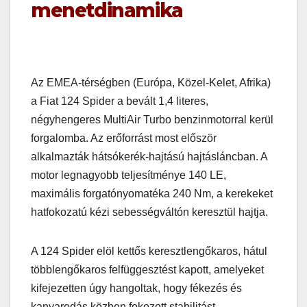
menetdinamika
Az EMEA-térségben (Európa, Közel-Kelet, Afrika)
a Fiat 124 Spider a bevált 1,4 literes,
négyhengeres MultiAir Turbo benzinmotorral kerül
forgalomba. Az erőforrást most először
alkalmazták hátsókerék-hajtású hajtásláncban. A
motor legnagyobb teljesítménye 140 LE,
maximális forgatónyomatéka 240 Nm, a kerekeket
hatfokozatú kézi sebességváltón keresztül hajtja.
A 124 Spider elöl kettős keresztlengőkaros, hátul
többlengőkaros felfüggesztést kapott, amelyeket
kifejezetten úgy hangoltak, hogy fékezés és
kanyarodás közben fokozott stabilitást