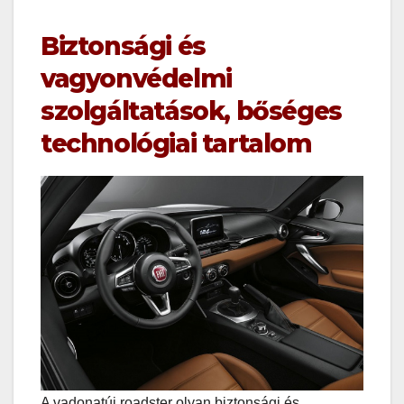
Biztonsági és
vagyonvédelmi
szolgáltatások, bőséges
technológiai tartalom
A vadonatúj roadster olyan biztonsági és