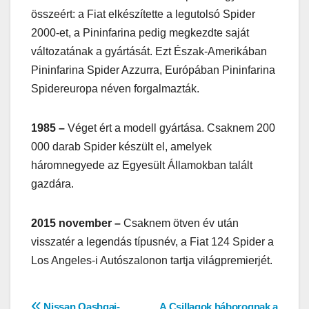
összeért: a Fiat elkészítette a legutolsó Spider
2000-et, a Pininfarina pedig megkezdte saját
változatának a gyártását. Ezt Észak-Amerikában
Pininfarina Spider Azzurra, Európában Pininfarina
Spidereuropa néven forgalmazták.
1985 –
Véget ért a modell gyártása. Csaknem 200
000 darab Spider készült el, amelyek
háromnegyede az Egyesült Államokban talált
gazdára.
2015 november –
Csaknem ötven év után
visszatér a legendás típusnév, a Fiat 124 Spider a
Los Angeles-i Autószalonon tartja világpremierjét.
Nissan Qashqai-
A Csillagok háborognak a