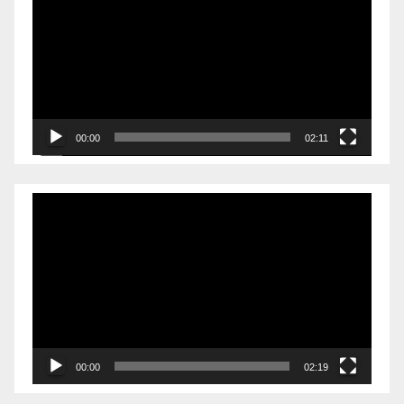
00:00
02:11
Videólejátszó
00:00
02:19