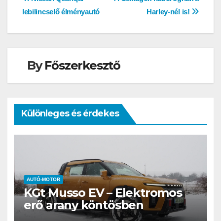
Bejegyzés
lebilincselő élményautó
Harley-nél is!
navigáció
By
Főszerkesztő
Különleges és érdekes
AUTÓ-MOTOR
KGt Musso EV – Elektromos
erő arany köntösben