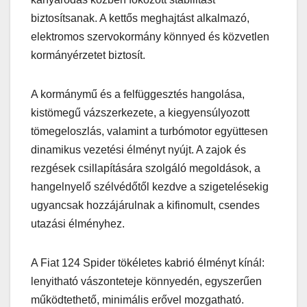
biztosítsanak. A kettős meghajtást alkalmazó,
elektromos szervokormány könnyed és közvetlen
kormányérzetet biztosít.
A kormánymű és a felfüggesztés hangolása,
kistömegű vázszerkezete, a kiegyensúlyozott
tömegeloszlás, valamint a turbómotor együttesen
dinamikus vezetési élményt nyújt. A zajok és
rezgések csillapítására szolgáló megoldások, a
hangelnyelő szélvédőtől kezdve a szigetelésekig
ugyancsak hozzájárulnak a kifinomult, csendes
utazási élményhez.
A Fiat 124 Spider tökéletes kabrió élményt kínál:
lenyitható vászonteteje könnyedén, egyszerűen
működtethető, minimális erővel mozgatható.