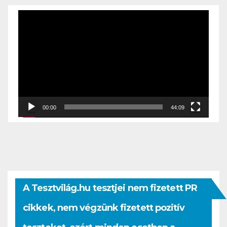
Videólejátszó
00:00
44:09
A Tesztvilág.hu tesztjei nem fizetett PR
cikkek, nem végzünk fizetett pozitív