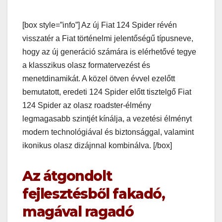
[box style=”info”] Az új Fiat 124 Spider révén
visszatér a Fiat történelmi jelentőségű típusneve,
hogy az új generáció számára is elérhetővé tegye
a klasszikus olasz formatervezést és
menetdinamikát. A közel ötven évvel ezelőtt
bemutatott, eredeti 124 Spider előtt tisztelgő Fiat
124 Spider az olasz roadster-élmény
legmagasabb szintjét kínálja, a vezetési élményt
modern technológiával és biztonsággal, valamint
ikonikus olasz dizájnnal kombinálva. [/box]
Az átgondolt
fejlesztésből fakadó,
magával ragadó