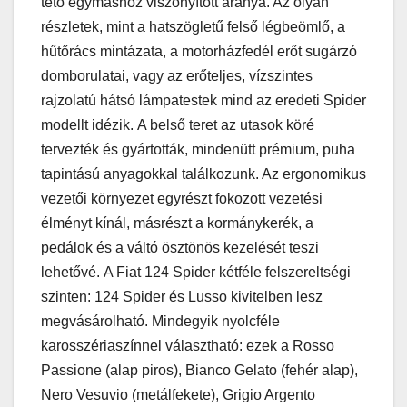
tető egymáshoz viszonyított aránya. Az olyan
részletek, mint a hatszögletű felső légbeömlő, a
hűtőrács mintázata, a motorházfedél erőt sugárzó
domborulatai, vagy az erőteljes, vízszintes
rajzolatú hátsó lámpatestek mind az eredeti Spider
modellt idézik. A belső teret az utasok köré
tervezték és gyártották, mindenütt prémium, puha
tapintású anyagokkal találkozunk. Az ergonomikus
vezetői környezet egyrészt fokozott vezetési
élményt kínál, másrészt a kormánykerék, a
pedálok és a váltó ösztönös kezelését teszi
lehetővé. A Fiat 124 Spider kétféle felszereltségi
szinten: 124 Spider és Lusso kivitelben lesz
megvásárolható. Mindegyik nyolcféle
karosszériaszínnel választható: ezek a Rosso
Passione (alap piros), Bianco Gelato (fehér alap),
Nero Vesuvio (metálfekete), Grigio Argento