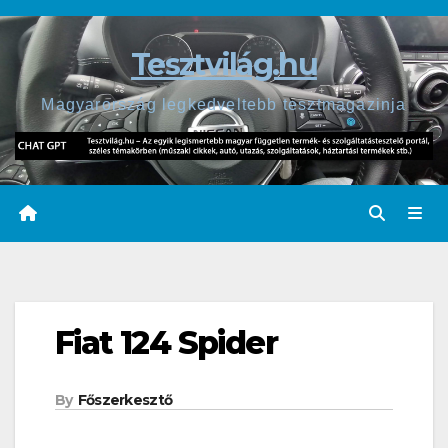
Skip
to
Tesztvilág.hu
content
Magyarország legkedveltebb tesztmagazinja
Fiat 124 Spider
By
Főszerkesztő