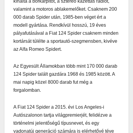
kínálta a bőrkárpitot, a sztereó kazettás rádiót,
valamint a motoros ablakemelőket. Csaknem 200
000 darab Spider után, 1985-ben véget ért a
modell gyártása. Rendkívül hosszú, 19 éves
pályafutásával a Fiat 124 Spider csaknem minden
kortársát túlélte a sportautó-szegmensben, kivéve
az Alfa Romeo Spidert.
Az Egyesült Államokban több mint 170 000 darab
124 Spider talált gazdára 1968 és 1985 között. A
mai napig közel 8000 darab fut még a
forgalomban.
A Fiat 124 Spider a 2015. évi Los Angeles-i
Autószalonon tartja világpremierjét, felidézve a
történelmi jelentőségű típusnevet, és egy
vadonatúj generáció számára is elérhetővé téve