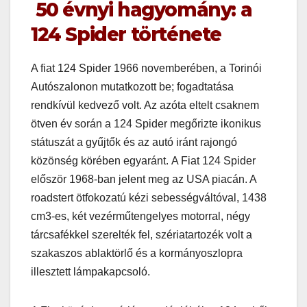
50 évnyi hagyomány: a
124 Spider története
A fiat 124 Spider 1966 novemberében, a Torinói
Autószalonon mutatkozott be; fogadtatása
rendkívül kedvező volt. Az azóta eltelt csaknem
ötven év során a 124 Spider megőrizte ikonikus
státuszát a gyűjtők és az autó iránt rajongó
közönség körében egyaránt. A Fiat 124 Spider
először 1968-ban jelent meg az USA piacán. A
roadstert ötfokozatú kézi sebességváltóval, 1438
cm3-es, két vezérműtengelyes motorral, négy
tárcsafékkel szerelték fel, szériatartozék volt a
szakaszos ablaktörlő és a kormányoszlopra
illesztett lámpakapcsoló.