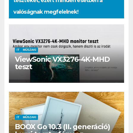
teszteket, ezért minden esetben a
valóságnak megfelelnek!
IT
MŰSZAKI
ViewSonic VX3276-4K-MHD
teszt
IT
MŰSZAKI
BOOX Go 10.3 (II. generáció)