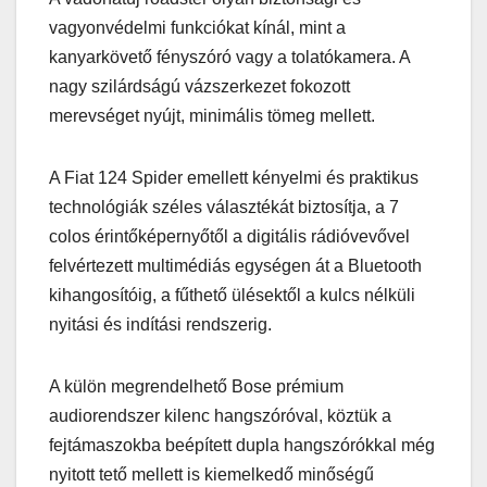
vagyonvédelmi funkciókat kínál, mint a
kanyarkövető fényszóró vagy a tolatókamera. A
nagy szilárdságú vázszerkezet fokozott
merevséget nyújt, minimális tömeg mellett.
A Fiat 124 Spider emellett kényelmi és praktikus
technológiák széles választékát biztosítja, a 7
colos érintőképernyőtől a digitális rádióvevővel
felvértezett multimédiás egységen át a Bluetooth
kihangosítóig, a fűthető ülésektől a kulcs nélküli
nyitási és indítási rendszerig.
A külön megrendelhető Bose prémium
audiorendszer kilenc hangszóróval, köztük a
fejtámaszokba beépített dupla hangszórókkal még
nyitott tető mellett is kiemelkedő minőségű