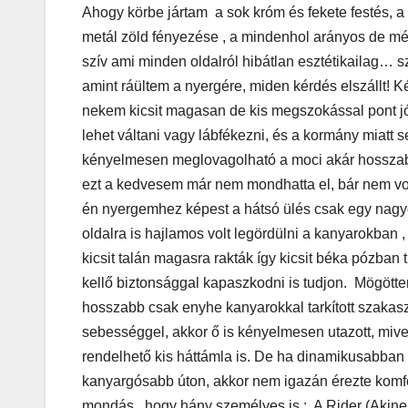
Ahogy körbe jártam a sok króm és fekete festés, a 
metál zöld fényezése , a mindenhol arányos de mé
szív ami minden oldalról hibátlan esztétikailag… 
MEGKÓSTOLTUK
amint ráültem a nyergére, miden kérdés elszállt! K
Teszteltü
nekem kicsit magasan de kis megszokással pont jó
Dr. Greek-
lehet váltani vagy lábfékezni, és a kormány miatt
Óriási gir
kényelmesen meglovagolható a moci akár hosszabb
ezt a kedvesem már nem mondhatta el, bár nem volt
és kellem
én nyergemhez képest a hátsó ülés csak egy nagyo
kerthelyi
oldalra is hajlamos volt legördülni a kanyarokban , 
kicsit talán magasra rakták így kicsit béka pózban 
Csepel
kellő biztonsággal kapaszkodni is tudjon. Mögötte
szívében
hosszabb csak enyhe kanyarokkal tarkított szaka
sebességgel, akkor ő is kényelmesen utazott, mive
rendelhető kis háttámla is. De ha dinamikusabban
kanyargósabb úton, akkor nem igazán érezte komfo
mondás, hogy hány személyes is : A Rider (Akinek 