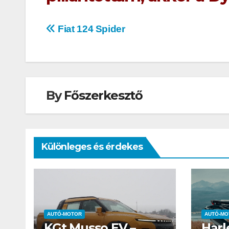
Bejegyzés
Fiat 124 Spider
navigáció
By
Főszerkesztő
Különleges és érdekes
AUTÓ-MOTOR
KGt Muss
– Elektro
AUTÓ-MOTOR
AUTÓ-MO
erő arany
KGt Musso EV –
Harl