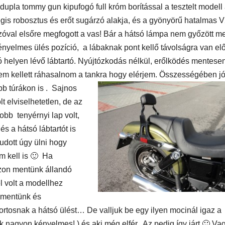
dupla tommy gun kipufogó full króm borítással a tesztelt modell
gis robosztus és erőt sugárzó alakja, és a gyönyörű hatalmas 
szóval elsőre megfogott a vas! Bár a hátsó lámpa nem győzött m
MEGKÓSTOLTUK
UTAZÁS
ÉTTEREM
MEGKÓ
ényelmes ülés pozíció, a lábaknak pont kellő távolságra van elő
k a
Waterdrop az
Déli P
 helyen lévő lábtartó. Nyújtózkodás nélkül, erőlködés mentese
et:
Avakas
teszt
 sem kellett ráhasalnom a tankra hogy elérjem. Összességében jó
osz
George
 túrákon is .
Sajnos
 elviselhetetlen, de az
es
kanyonban
bb tenyérnyi lap volt,
ség
és a hátsó lábtartót is
tudott úgy ülni hogy
m kell is 🙂 Ha
szon mentünk állandó
l volt a modellhez
 mentünk és
rtosnak a hátsó ülést… De valljuk be egy ilyen mocinál igaz a
nagyon kényelmes! ) és aki még elfér. Az pedig így járt 🙂 Vag