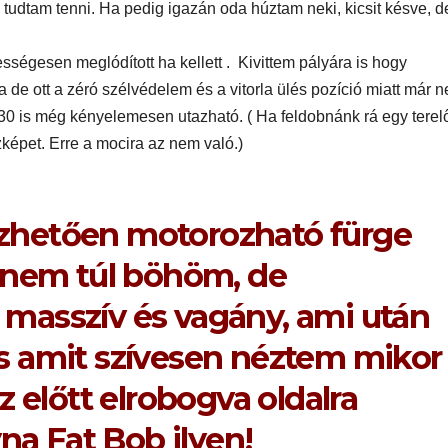
yleg
 tudtam tenni. Ha pedig igazán oda húztam neki, kicsit késve, d
l
sségesen meglódított ha kellett . Kivittem pályára is hogy
e ott a zéró szélvédelem és a vitorla ülés pozíció miatt már 
30 is még kényelemesen utazható. ( Ha feldobnánk rá egy terel
zképet. Erre a mocira az nem való.)
vezhetően motorozható fürge
EGÉSZSÉG
ÉNIDŐ
NEKÜNK BEJÖTT
CSAJOK
HATÁRO
 nem túl böhöm, de
öd új
Te tudsz
Korres
masszív és vagány, ami után
újraéleszteni?
Széps
s a For
s amit szívesen néztem mikor
Hőség
 előtt elrobogva oldalra
na Fat Bob ilyen!