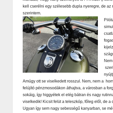
kell cserélni egy szélesebb dupla nyeregre, de az 
szerintem.
Piló
simu
csat
foga
AUDIO
MŰSZAKI
Thermalt
kijel
szág
ARGENT 
Nem i
RGB 7.1
szeri
nyújt
Surround
Amúgy ott se viselkedett rosszul. Nem, nem a hom
Gaming
felújító pénzmosodákon áthajtva, a városban a for
Headset t
sokáig, így higgyétek el elég bátran és nagy rutinn
viselkedik! Kicsit felüt a teleszkóp, főleg elől, de
– amikor 
Ugyan így sem nagy sebességű kanyarban, se mély