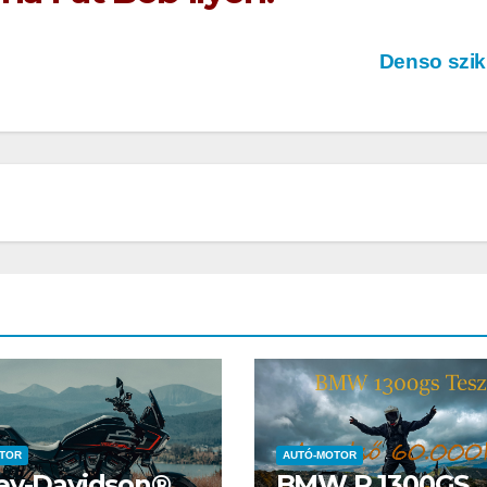
Denso szi
AUTÓ-MOTOR
AUTÓ-MOTOR
o EV
Harley-
BMW 
mos
Davidson®
1300GS
TOR
AUTÓ-MOTOR
Pan America
ey-Davidson®
BMW R 1300GS