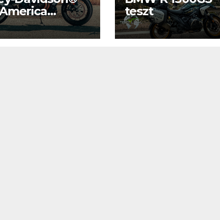
 America
teszt
n
1250 ST teszt
 ST teszt
IT
MŰSZAKI
IT
MŰSZAKI