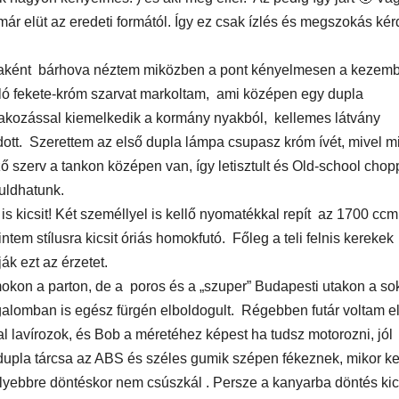
már elüt az eredeti formától. Így ez csak ízlés és megszokás ké
taként bárhova néztem miközben a pont kényelmesen a kezem
ló fekete-króm szarvat markoltam, ami középen egy dupla
lakozással kiemelkedik a kormány nyakból, kellemes látvány
dott. Szerettem az első dupla lámpa csupasz króm ívét, mivel 
AUDIO
MŰSZAKI
AUDIO
MŰSZAKI
ake
Sony WH-
Endorf
ző szerv a tankon középen van, így letisztult és Old-school chop
uldhatunk.
H5
1000XM6 teszt
Solum
s kicsit! Két személlyel is kellő nyomatékkal repít az 1700 ccm
– amikor a zaj
Strea
ntem stílusra kicsit óriás homokfutó. Főleg a teli felnis kerekek
ják ezt az érzetet.
egyszerűen
Onyx t
okon a parton, de a poros és a „szuper” Budapesti utakon a so
eltűnik
galomban is egész fürgén elboldogult. Régebben futár voltam e
eszt
al lavírozok, és Bob a méretéhez képest ha tudsz motorozni, jól
 a dupla tárcsa az ABS és széles gumik szépen fékeznek, mikor kel
a
ebbre döntéskor nem csúszkál . Persze a kanyarba döntés kic