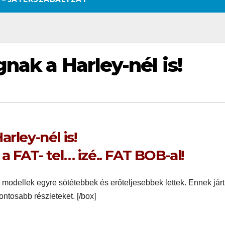
nak a Harley-nél is!
arley-nél is!
 FAT- tel… izé.. FAT BOB-al!
D modellek egyre sötétebbek és erőteljesebbek lettek. Ennek jár
ontosabb részleteket. [/box]
SZÉPSÉG
CSAJOK
SZÉPSÉG
CSAJOK
SMINK