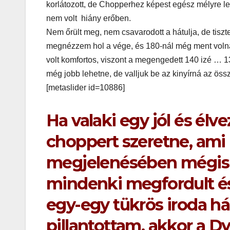
játék tén
korlátozott, de Chopperhez képest egész mélyre le
nem volt hiány erőben.
megszóla
Nem őrült meg, nem csavarodott a hátulja, de tiszte
megnézzem hol a vége, és 180-nál még ment volna d
volt komfortos, viszont a megengedett 140 izé … 1
még jobb lehetne, de valljuk be az kinyírná az öss
[metaslider id=10886]
Ha valaki egy jól és él
CSAJOK
HÍREK
choppert szeretne, ami
A bőrönd
megjelenésében mégis 
sztárja
mindenki megfordult é
egy-egy tükrös iroda ház
pillantottam, akkor a Dy