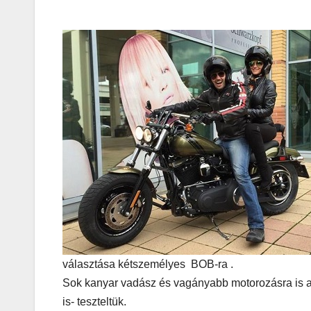
Korres-
Szépségá
s a Forró 
Hőségbe
választása kétszemélyes BOB-ra .
Sok kanyar vadász és vagányabb motorozásra is alk
is- teszteltük.