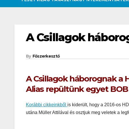
A Csillagok háborog
By
Főszerkesztő
A Csillagok háborognak a H
Alias repültünk egyet BOB a
Korábbi cikkeinkből
is kiderült, hogy a 2016-os H
utána Müller Attilával és osztjuk meg veletek a legf
CSAJOK
HATÁROKON TÚL