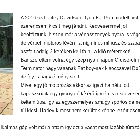
SUPERHAIR-
Szemö
polá
keratinos
laminá
A 2016 os Harley Davidson Dyna Fat Bob modellt volt
szerencsém kicsit meg járatni. Kedvesemmel jól
Nyári
hőillesztés
meg m
beöltöztünk, hiszen már a vénasszonyok nyara is véget
n
de vérbeli motoros lévén : amíg nincs mínusz és szár
aszfalt addig 2 keréken kell falni a kiló métereket!
Bár szerettem volna egy szép nyári napon Cruise-olni
Terminator nagy vasának Fat boy-nak kisöccsével Bo
de így is nagy élmény volt!
Mivel egy jó motorozás akkor az igazi ha hátul ott
kapaszkodik egy gyönyörű kísérő így én is a kedves
keltem útra. Így az egyszemélyes amúgy sportos de 
túl kicsi Harley-k most nem kerültek képbe, ezért eset
almas gép volt már alattam így ezt a vasat most lazább túrázá