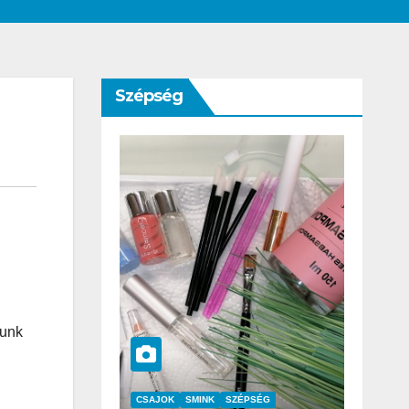
Szépség
tunk
SZÉPSÉG
CSAJOK
SZÉPSÉG