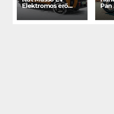
Elektromos erő
Pan
köntösbe
arany köntösben
1250
IT
MŰSZAKI