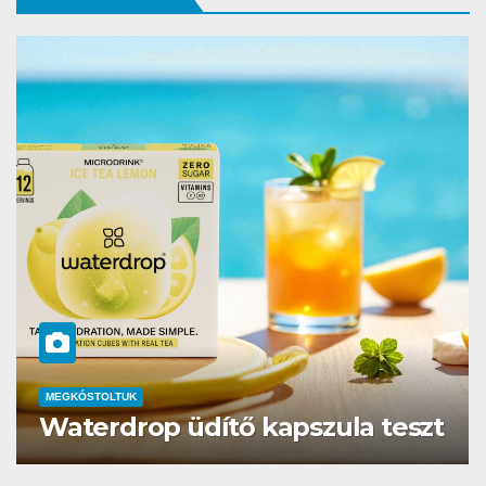
MEGKÓSTOLTUK
Teszteltük a Dr. Greek-et: Óriási
girosz és kellemes kerthelyiség
Csepel szívében