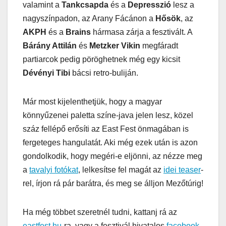
valamint a
Tankcsapda
és a
Depresszió
lesz a
nagyszínpadon, az Arany Fácánon a
Hősök
, az
AKPH
és a
Brains
hármasa zárja a fesztivált. A
Bárány Attilán
és
Metzker Vikin
megfáradt
partiarcok pedig pöröghetnek még egy kicsit
Dévényi Tibi
bácsi retro-buliján.
Már most kijelenthetjük, hogy a magyar
könnyűzenei paletta színe-java jelen lesz, közel
száz fellépő erősíti az East Fest önmagában is
fergeteges hangulatát. Aki még ezek után is azon
gondolkodik, hogy megéri-e eljönni, az nézze meg
a
tavalyi fotókat
, lelkesítse fel magát az
idei teaser
-
rel, írjon rá pár barátra, és meg se álljon Mezőtúrig!
Ha még többet szeretnél tudni, kattanj rá az
eastfest.hu
-ra, vagy a fesztivál hivatalos
facebook-