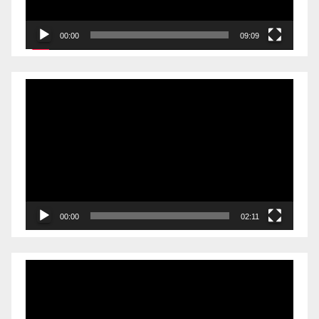
00:00
09:09
Videólejátszó
00:00
02:11
Videólejátszó