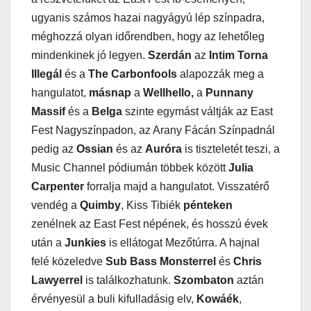
ugyanis számos hazai nagyágyú lép színpadra,
méghozzá olyan időrendben, hogy az lehetőleg
mindenkinek jó legyen.
Szerdán
az
Intim Torna
Illegál
és a
The Carbonfools
alapozzák meg a
hangulatot,
másnap
a
Wellhello,
a
Punnany
Massif
és a
Belga
szinte egymást váltják az East
Fest Nagyszínpadon, az Arany Fácán Színpadnál
pedig az
Ossian
és az
Auróra
is tiszteletét teszi, a
Music Channel pódiumán többek között
Julia
Carpenter
forralja majd a hangulatot. Visszatérő
vendég a
Quimby
, Kiss Tibiék
pénteken
zenélnek az East Fest népének, és hosszú évek
után a
Junkies
is ellátogat Mezőtúrra. A hajnal
felé közeledve
Sub Bass Monsterrel
és
Chris
Lawyerrel
is találkozhatunk.
Szombaton
aztán
érvényesül a buli kifulladásig elv,
Kowáék
,