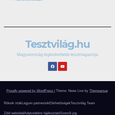
Tesztvilág.hu
Magyarország legkedveltebb tesztmagazinja
Proudly powered by WordPress
|
Theme: News Live by
Themeansar
.
Rólunk írták
Legyen partnerünk
Elérhetőségek
Tesztvilág Team
Zöld weboldal
Adatvédelmi tájékoztató
Szerzői jog