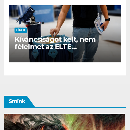
HÍREK
Kíváncsiságot kelt, nem
félelmet az ELTE
etológusainak felszolgáló
robotja
Smink