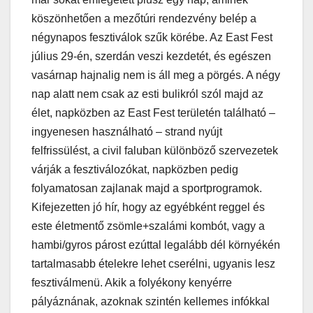
köszönhetően a mezőtúri rendezvény belép a
négynapos fesztiválok szűk körébe. Az East Fest
július 29-én, szerdán veszi kezdetét, és egészen
vasárnap hajnalig nem is áll meg a pörgés. A négy
nap alatt nem csak az esti bulikról szól majd az
élet, napközben az East Fest területén található –
ingyenesen használható – strand nyújt
felfrissülést, a civil faluban különböző szervezetek
várják a fesztiválozókat, napközben pedig
folyamatosan zajlanak majd a sportprogramok.
Kifejezetten jó hír, hogy az egyébként reggel és
este életmentő zsömle+szalámi kombót, vagy a
hambi/gyros párost ezúttal legalább dél környékén
tartalmasabb ételekre lehet cserélni, ugyanis lesz
fesztiválmenü. Akik a folyékony kenyérre
pályáznának, azoknak szintén kellemes infókkal