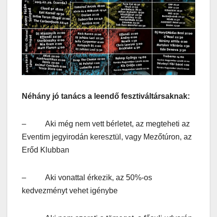
Néhány jó tanács a leendő fesztiváltársaknak:
– Aki még nem vett bérletet, az megteheti az
Eventim jegyirodán keresztül, vagy Mezőtúron, az
Erőd Klubban
– Aki vonattal érkezik, az 50%-os
kedvezményt vehet igénybe