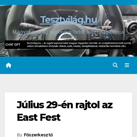
Skip
to
Tesztvilág.hu
content
Magyarország legkedveltebb tesztmagazinja
Július 29-én rajtol az
East Fest
By
Főszerkesztő