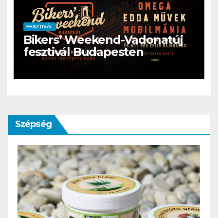
FESZTIVÁL
Bikers’ Weekend-Vadonatúj
fesztivál Budapesten
Szépség