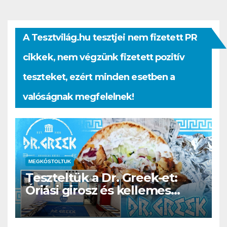
A Tesztvilág.hu tesztjei nem fizetett PR
cikkek, nem végzünk fizetett pozitív
teszteket, ezért minden esetben a
valóságnak megfelelnek!
MEGKÓSTOLTUK
Teszteltük a Dr. Greek-et:
Óriási girosz és kellemes
kerthelyiség Csepel szívében