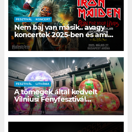
FESZTIVÁL
KONCERT
Nem baj van másik.. avagy
koncertek 2025-ben és ami
még maradt a 2024-es évből
FESZTIVÁL
LITVÁNIA
A tömegek által kedvelt
Vilniusi Fényfesztivál
futurisztikus megvilágítású
művészettel tér vissza