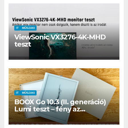
IT
MŰSZAKI
ViewSonic VX3276-4K-MHD
teszt
IT
MŰSZAKI
BOOX Go 10.3 (II. generáció)
Lumi teszt – fény az
éjszakában, fél könyvtár a
családi csomagban