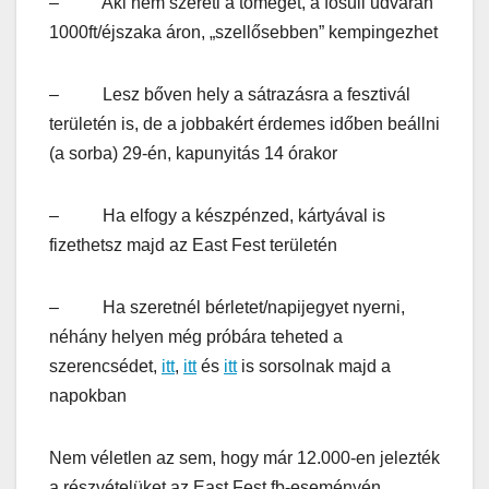
– Aki nem szereti a tömeget, a fősuli udvarán
1000ft/éjszaka áron, „szellősebben” kempingezhet
– Lesz bőven hely a sátrazásra a fesztivál
területén is, de a jobbakért érdemes időben beállni
(a sorba) 29-én, kapunyitás 14 órakor
– Ha elfogy a készpénzed, kártyával is
fizethetsz majd az East Fest területén
– Ha szeretnél bérletet/napijegyet nyerni,
néhány helyen még próbára teheted a
szerencsédet,
itt
,
itt
és
itt
is sorsolnak majd a
napokban
Nem véletlen az sem, hogy már 12.000-en jelezték
a részvételüket az East Fest fb-eseményén,