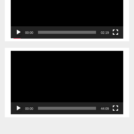
00:00
02:19
Videólejátszó
00:00
44:09