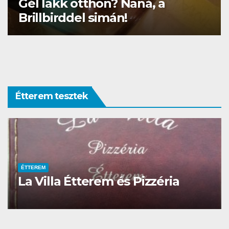
DIVAT
NEKÜNK BEJÖTT
A bambusz nemcsak a pandáké
Étterem tesztek
ÉTTEREM
MEGKÓSTOLTUK
Déli Part BBQ teszt