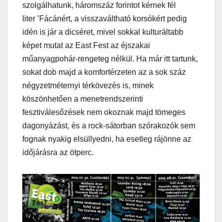
szolgálhatunk, háromszáz forintot kérnek fél
liter ’Fácánért, a visszaváltható korsókért pedig
idén is jár a dicséret, mivel sokkal kulturáltabb
képet mutat az East Fest az éjszakai
műanyagpohár-rengeteg nélkül. Ha már itt tartunk,
sokat dob majd a komfortérzeten az a sok száz
négyzetméternyi térkövezés is, minek
köszönhetően a menetrendszerinti
fesztiválesőzések nem okoznak majd tömeges
dagonyázást, és a rock-sátorban szórakozók sem
fognak nyakig elsüllyedni, ha esetleg rájönne az
időjárásra az ötperc.