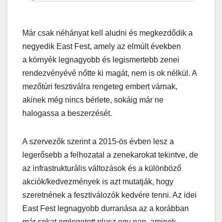
Már csak néhányat kell aludni és megkezdődik a
negyedik East Fest, amely az elmúlt években
a környék legnagyobb és legismertebb zenei
rendezvényévé nőtte ki magát, nem is ok nélkül. A
mezőtúri fesztiválra rengeteg embert várnak,
akinek még nincs bérlete, sokáig már ne
halogassa a beszerzését.
A szervezők szerint a 2015-ös évben lesz a
legerősebb a felhozatal a zenekarokat tekintve, de
az infrastrukturális változások és a különböző
akciók/kedvezmények is azt mutatják, hogy
szeretnének a fesztiválozók kedvére tenni. Az idei
East Fest legnagyobb durranása az a korábban
már sokat emlegetett plusz egy nap, aminek