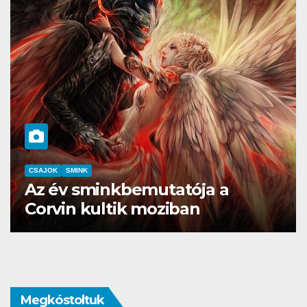
SMINK
SZÉPSÉG
Pierre René, ha luxus sminkre
vágysz
Megkóstoltuk