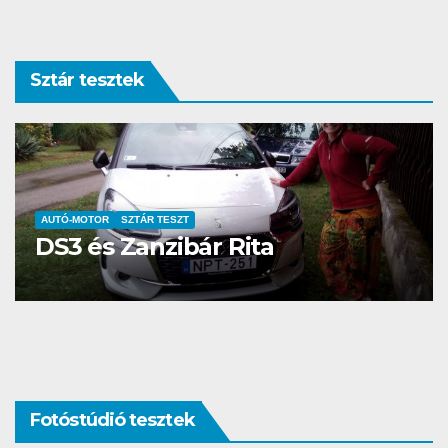
Sztár tesztek
AUTÓ-MOTOR
SZTÁR TESZT
Piaggio Porter NP6 és Kovács
Lázár (video)
Fotóstúdió tesztek