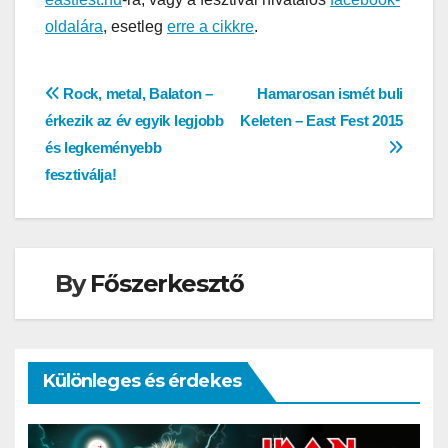
oldalára
, esetleg
erre a cikkre
.
Bejegyzés
Rock, metal, Balaton –
Hamarosan ismét buli
érkezik az év egyik legjobb
Keleten – East Fest 2015
navigáció
és legkeményebb
fesztiválja!
By
Főszerkesztő
Különleges és érdekes