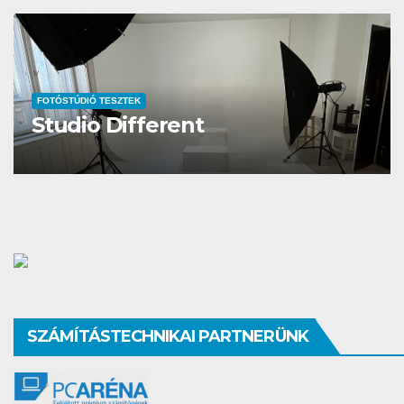
FOTÓSTÚDIÓ TESZTEK
Lagom Fotóstúdió Győr
SZÁMÍTÁSTECHNIKAI PARTNERÜNK