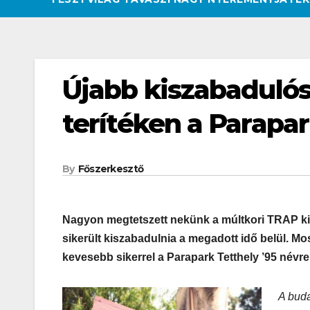
Újabb kiszabadulós 
terítéken a Parapa
By
Főszerkesztő
Nagyon megtetszett nekünk a múltkori TRAP ki
sikerült kiszabadulnia
a megadott idő belül
. Mo
kevesebb sikerrel a Parapark Tetthely ’95 névr
A bud
CSAJOK
HATÁROKON TÚL