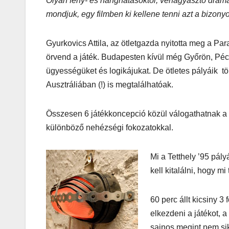
Olyan fény- és hanghatásoktól, vérfagyasztó dramat
mondjuk, egy filmben ki kellene tenni azt a bizonyo
MEGKÓSTOLTUK
Gyurkovics Attila, az ötletgazda nyitotta meg a Pa
Teszteltü
örvend a játék. Budapesten kívül még Győrön, Péc
Dr. Greek-
ügyességüket és logikájukat. De ötletes pályáik
Ausztráliában (!) is megtalálhatóak.
Óriási gir
és kellem
Összesen 6 játékkoncepció közül válogathatnak a 
kerthelyi
különböző nehézségi fokozatokkal.
Csepel
Mi a Tetthely ’95 pál
szívében
kell kitalálni, hogy mi 
60 perc állt kicsiny 3
elkezdeni a játékot, 
sajnos megint nem si