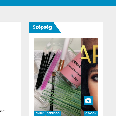
Szépség
sen
SZÉPSÉG
CSAJOK
SZÉPSÉG