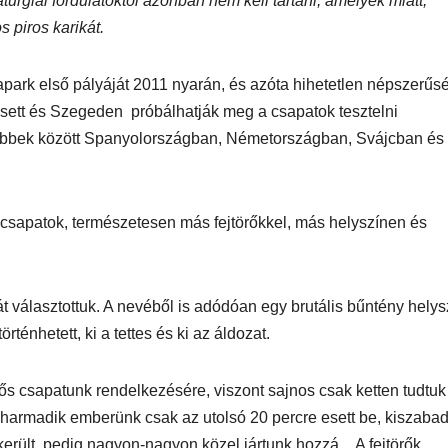
urgiai fordulatoktól azonban nem kell tartani, amelyek miatt,
s piros karikát.
MEGKÓSTOLTUK
UTAZÁS
ÉTTEREM
MEGKÓ
rapark első pályáját 2011 nyarán, és azóta hihetetlen népszerű
k a
Waterdrop az
Déli P
sett és Szegeden próbálhatják meg a csapatok tesztelni
et:
Avakas
teszt
 többek között Spanyolországban, Németországban, Svájcban és
osz
George
es
kanyonban
csapatok, természetesen más fejtörőkkel, más helyszínen és
ség
yát választottuk. A nevéből is adódóan egy brutális bűntény hely
történhetett, ki a tettes és ki az áldozat.
 fős csapatunk rendelkezésére, viszont sajnos csak ketten tudtuk
a harmadik emberünk csak az utolsó 20 percre esett be, kiszabad
került, pedig nagyon-nagyon közel jártunk hozzá…A fejtörők