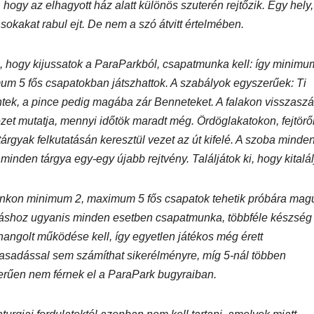
, hogy az elhagyott ház alatt különös szuterén rejtőzik. Egy hely,
SUPERHAIR-
Szemö
sokakat rabul ejt. De nem a szó átvitt értelmében.
polá
keratinos
laminá
Nyári
hőillesztés
meg m
 hogy kijussatok a ParaParkból, csapatmunka kell: így minimu
m 5 fős csapatokban játszhattok. A szabályok egyszerűek: Ti
n
ek, a pince pedig magába zár Benneteket. A falakon visszasz
zet mutatja, mennyi időtök maradt még. Ördöglakatokon, fejtörő
t tárgyak felkutatásán keresztül vezet az út kifelé. A szoba minde
 minden tárgya egy-egy újabb rejtvény. Találjátok ki, hogy kitalál
nkon minimum 2, maximum 5 fős csapatok tehetik próbára magu
táshoz ugyanis minden esetben csapatmunka, többféle készség
angolt működése kell, így egyetlen játékos még érett
asadással sem számíthat sikerélményre, míg 5-nál többen
rűen nem férnek el a ParaPark bugyraiban.