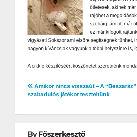
ötletesek, akinek már
rájöhet a megoldásokr
szobáig, ám ott már o
ez már kifogott rajtun
vigyázat! Sokszor ami elsőre segítségnek tűnhet,
nagyon kíváncsiak vagyunk a többi helyszínre is, í
AUDIO
MŰSZAKI
Thermalt
A cikk elkészítéséért köszönetet szeretnénk monda
ARGENT 
RGB 7.1
Bejegyzés
Amikor nincs visszaút – A “Beszarsz”
Surround
szabadulós játékot teszteltünk
navigáció
Gaming
Headset t
– amikor 
By
Főszerkesztő