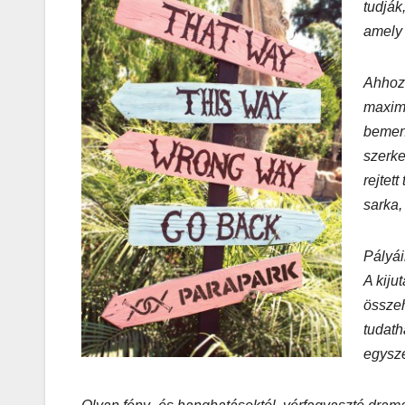
tudják
Korres-
amely 
Szépségá
s a Forró 
Ahhoz,
maximu
Hőségbe
bement
szerke
rejtet
sarka,
Pályái
A kiju
összeh
tudath
egysze