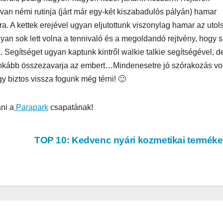
 van némi rutinja (járt már egy-két kiszabadulós pályán) hamar
a. A kettek erejével ugyan eljutottunk viszonylag hamar az utol
lyan sok lett volna a tennivaló és a megoldandó rejtvény, hogy 
k. Segítséget ugyan kaptunk kintről walkie talkie segítségével, d
 inkább összezavarja az embert…Mindenesetre jó szórakozás vol
gy biztos vissza fogunk még térni! 🙂
AUDIO
MŰSZAKI
AUDIO
MŰSZAKI
ake
Sony WH-
Endorf
ni a
Parapark
csapatának!
H5
1000XM6 teszt
Solum
– amikor a zaj
Strea
TOP 10: Kedvenc nyári kozmetikai termé
egyszerűen
Onyx t
eltűnik
eszt
a