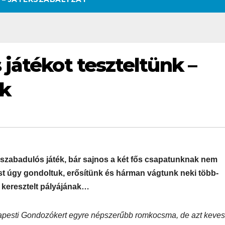
játékot teszteltünk –
rk
szabadulós játék, bár sajnos a két fős csapatunknak nem
st úgy gondoltuk, erősítünk és hárman vágtunk neki több-
e keresztelt pályájának…
apesti Gondozókert egyre népszerűbb romkocsma, de azt keve
SZÉPSÉG
CSAJOK
SZÉPSÉG
CSAJOK
SMINK