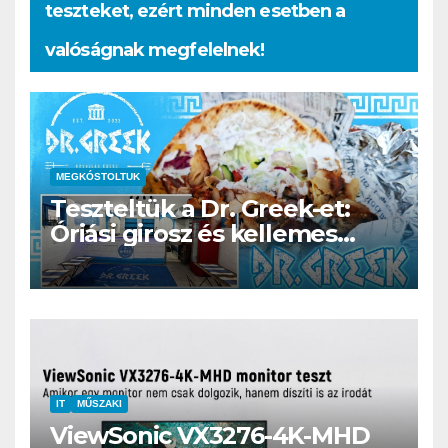
teszteket, ezért minden esetben a
valóságnak megfelelnek!
MEGKÓSTOLTUK
Teszteltük a Dr. Greek-et:
Óriási girosz és kellemes
kerthelyiség Csepel szívében
IT
MŰSZAKI
ViewSonic VX3276-4K-MHD