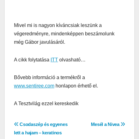
Mivel mi is nagyon kíváncsiak leszünk a
végeredményre, mindenképpen beszámolunk
még Gábor javulásáról.
A cikk folytatása
ITT
olvasható…
Bővebb információ a termékről a
www.sentiree.com
honlapon érhető el.
A Tesztvilág ezzel kereskedik
Bejegyzés
Csodaszép és egyenes
Mesél a Nivea
lett a hajam – keratinos
navigáció