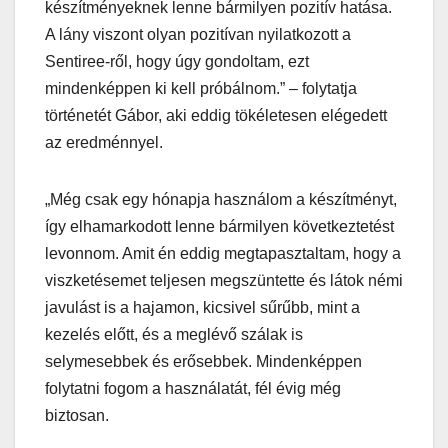
készítményeknek lenne bármilyen pozitív hatása.
A lány viszont olyan pozitívan nyilatkozott a
Sentiree-ről, hogy úgy gondoltam, ezt
mindenképpen ki kell próbálnom.” – folytatja
történetét Gábor, aki eddig tökéletesen elégedett
az eredménnyel.
„Még csak egy hónapja használom a készítményt,
így elhamarkodott lenne bármilyen következtetést
levonnom. Amit én eddig megtapasztaltam, hogy a
viszketésemet teljesen megszüntette és látok némi
javulást is a hajamon, kicsivel sűrűbb, mint a
kezelés előtt, és a meglévő szálak is
selymesebbek és erősebbek. Mindenképpen
folytatni fogom a használatát, fél évig még
biztosan.