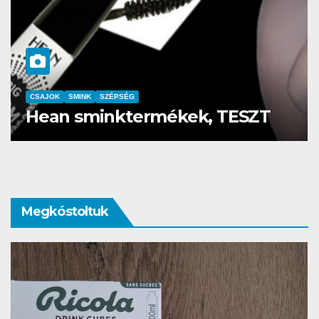
CSAJOK
SMINK
SZÉPSÉG
Szemöldök laminálás-az meg
mi?
Megkóstoltuk