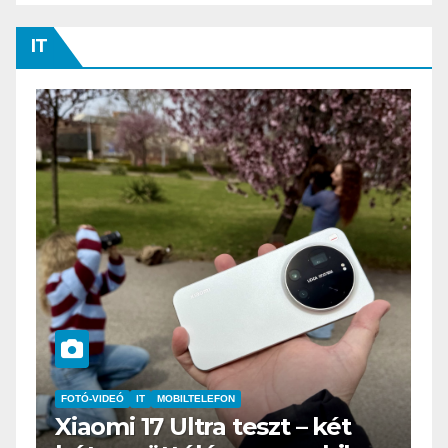
IT
IT
MŰSZAKI
BOOX Go 10.3 teszt – Amikor