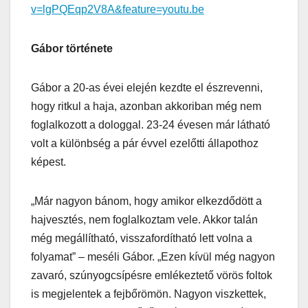
v=lgPQEqp2V8A&feature=youtu.be
Gábor története
Gábor a 20-as évei elején kezdte el észrevenni,
hogy ritkul a haja, azonban akkoriban még nem
foglalkozott a dologgal. 23-24 évesen már látható
volt a különbség a pár évvel ezelőtti állapothoz
képest.
„Már nagyon bánom, hogy amikor elkezdődött a
hajvesztés, nem foglalkoztam vele. Akkor talán
még megállítható, visszafordítható lett volna a
folyamat” – meséli Gábor. „Ezen kívül még nagyon
zavaró, szúnyogcsípésre emlékeztető vörös foltok
is megjelentek a fejbőrömön. Nagyon viszkettek,