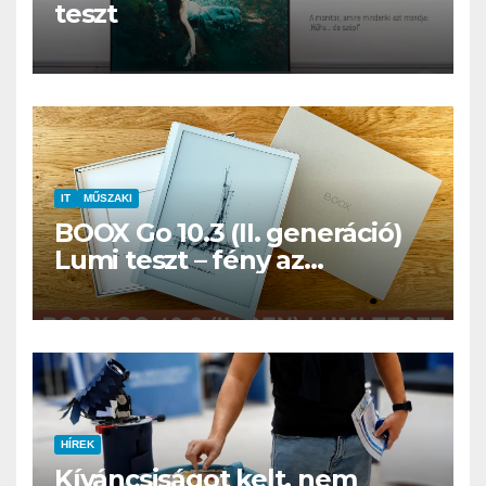
teszt
IT
MŰSZAKI
BOOX Go 10.3 (II. generáció)
Lumi teszt – fény az
éjszakában, fél könyvtár a
családi csomagban
HÍREK
Kíváncsiságot kelt, nem