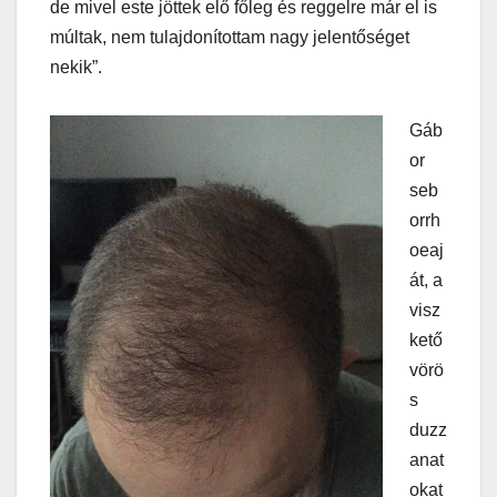
de mivel este jöttek elő főleg és reggelre már el is
múltak, nem tulajdonítottam nagy jelentőséget
nekik”.
Gáb
or
seb
orrh
oeaj
át, a
visz
kető
vörö
s
duzz
anat
okat