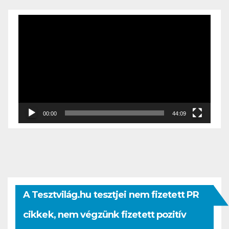
Videólejátszó
00:00
44:09
A Tesztvilág.hu tesztjei nem fizetett PR
cikkek, nem végzünk fizetett pozitív