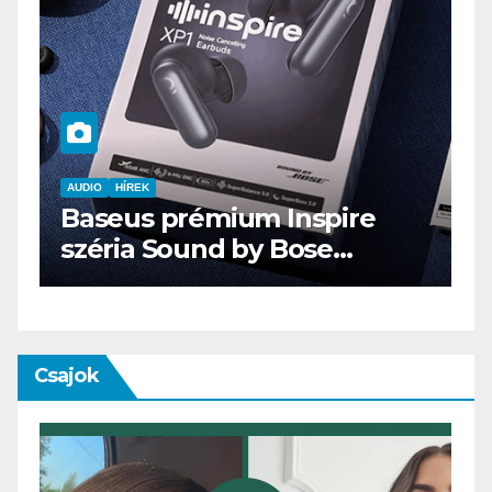
AUDIO
IT
MŰSZAKI
ENDORFY VIRO Plus USB
Csajok