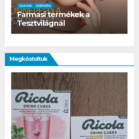
CSAJOK
SZÉPSÉG
HERBioticum
Megkóstoltuk