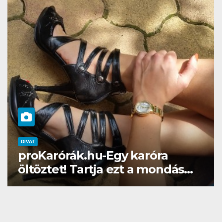
DIVAT
SZÉPSÉG
Gél lakk otthon? Naná, a
Brillbirddel simán!