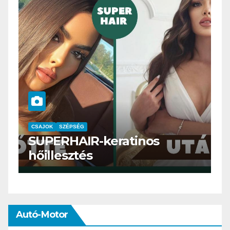
CSAJOK
SMINK
SZÉPSÉG
Szemöldök laminálás-az
meg mi?
Autó-Motor