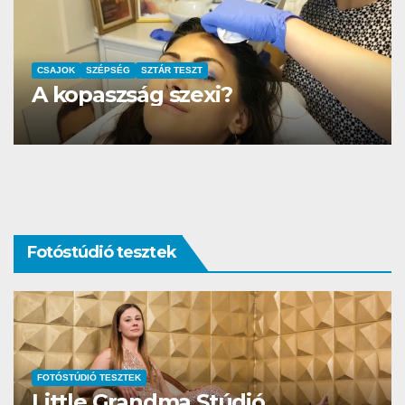
AUTÓ-MOTOR
SZTÁR TESZT
DS3 és Zanzibár Rita
Fotóstúdió tesztek
FOTÓSTÚDIÓ TESZTEK
Studio Different