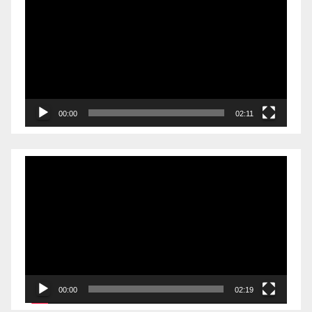
00:00
02:11
Videólejátszó
00:00
02:19