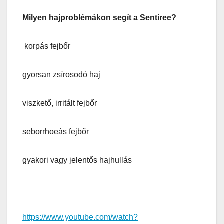
Milyen hajproblémákon segít a Sentiree?
korpás fejbőr
gyorsan zsírosodó haj
viszkető, irritált fejbőr
seborrhoeás fejbőr
gyakori vagy jelentős hajhullás
https://www.youtube.com/watch?