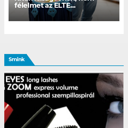
félelmet az ELTE
etológusainak felszolgáló
robotja
Smink