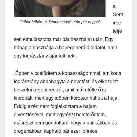
a
Sent
Gábor fejbőre a Sentiree első után pár nappal
iree
telje
sen elmulasztotta már pár használat után. Egy
hónapja használja a hajregeneráló oldatot, amit
egy fodrászlány ajánlott neki.
„Éppen viccelődtem a kopaszságommal, amikor a
fodrászlány abbahagyta a nevetést, és elkezdett
beszélni a Sentiree-ről, amit már előtte ő is
kipróbált, mert egy időben kórosan hullott a haja.
Eddig azért nem foglalkoztam a hajam
elvesztésével, mert egyrészt beletörődtem,
másrészt nem gondoltam, hogy a patikákban és
drogériákban kapható pár ezer forintos