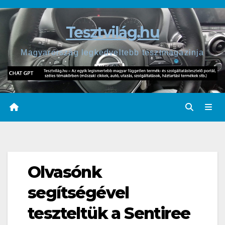
Skip
to
Tesztvilág.hu
content
Magyarország legkedveltebb tesztmagazinja
Olvasónk
segítségével
teszteltük a Sentiree