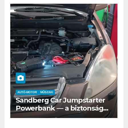
AUTÓ-MOTOR
ELEKTROMOS
Az új Nissan LEAF csak a
s
Tesztvilágra vár!