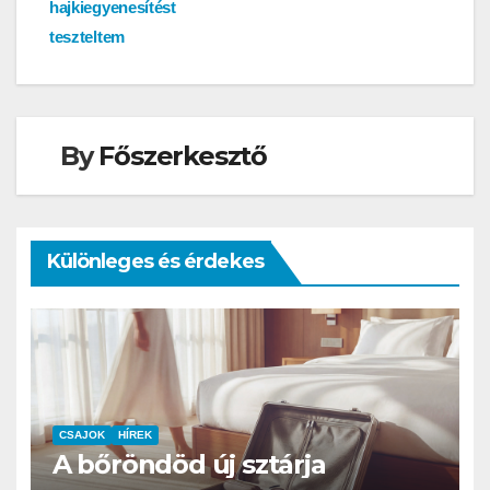
hajkiegyenesítést
teszteltem
By
Főszerkesztő
Különleges és érdekes
CSAJOK
HÍREK
A bőröndöd új sztárja