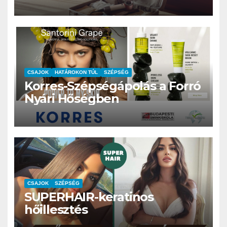
CSAJOK
HATÁROKON TÚL
SZÉPSÉG
Korres-Szépségápolás a Forró
Nyári Hőségben
CSAJOK
SZÉPSÉG
SUPERHAIR-keratinos
hőillesztés