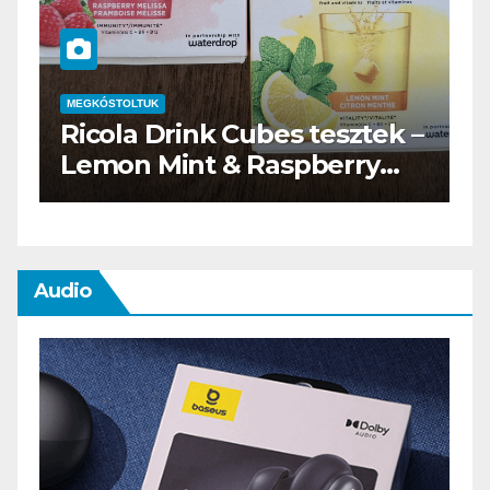
MEGKÓSTOLTUK
–
Waterdrop üdítő kapszula
teszt
Audio