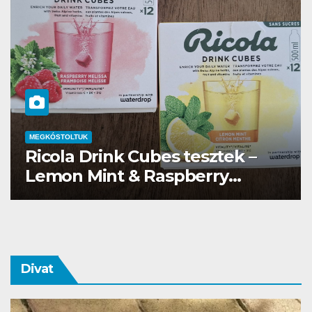
MEGKÓSTOLTUK
Waterdrop üdítő kapszula teszt
Divat