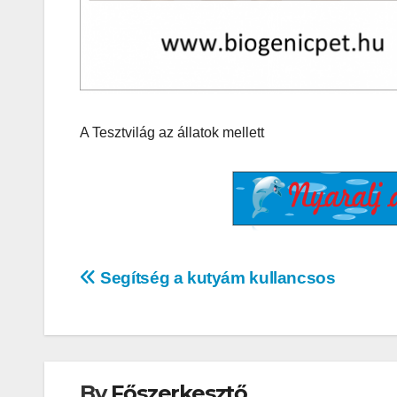
A Tesztvilág az állatok mellett
AUDIO
MŰSZAKI
Thermalt
ARGENT 
RGB 7.1
Surround
Bejegyzés
Segítség a kutyám kullancsos
Gaming
navigáció
Headset t
– amikor 
By
Főszerkesztő