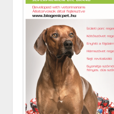
Korres-
Szépségá
s a Forró 
Hőségbe