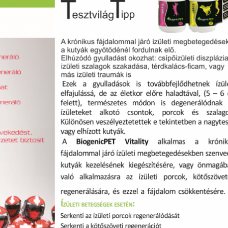
SUPERHAIR-
Szemö
polá
keratinos
laminá
Nyári
hőillesztés
meg m
n