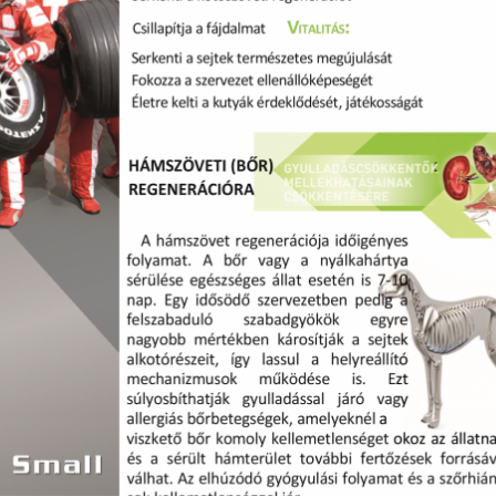
MEGKÓSTOLTUK
UTAZÁS
ÉTTEREM
MEGKÓ
k a
Waterdrop az
Déli P
et:
Avakas
teszt
osz
George
es
kanyonban
ség