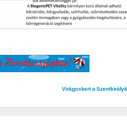
AUDIO
MŰSZAKI
AUDIO
MŰSZAKI
ake
Sony WH-
Endorf
H5
1000XM6 teszt
Solum
– amikor a zaj
Strea
egyszerűen
Onyx t
Virágoskert a Szentkirályi
eltűnik
eszt
a