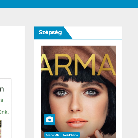
Szépség
SZÉPSÉG
CSAJOK
SZÉPSÉG