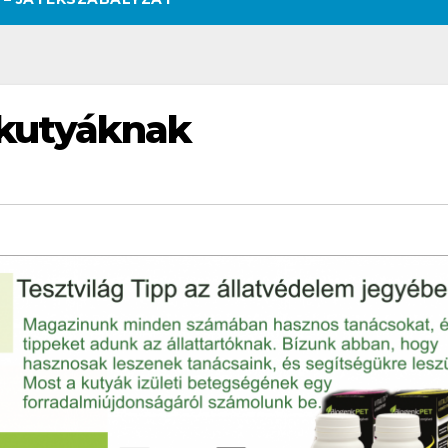
 kutyáknak
SZÉPSÉG
CSAJOK
SZÉPSÉG
CSAJOK
SMINK