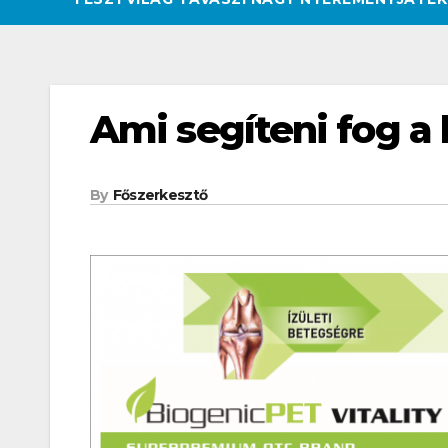
Ami segíteni fog a
By
Főszerkesztő
CSAJOK
HATÁROKON TÚL