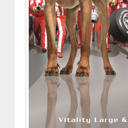
MEGKÓSTOLTUK
Teszteltü
Dr. Greek-
Óriási gir
és kellem
kerthelyi
Csepel
szívében