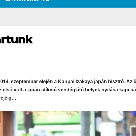
ártunk
14. szeptember elején a Kanpai Izakaya japán bisztró. Az ü
az első volt a japán stílusú vendéglátó helyek nyitása kapcsá
rejéig…
SZÉPSÉG
CSAJOK
SZÉPSÉG
CSAJOK
SMINK