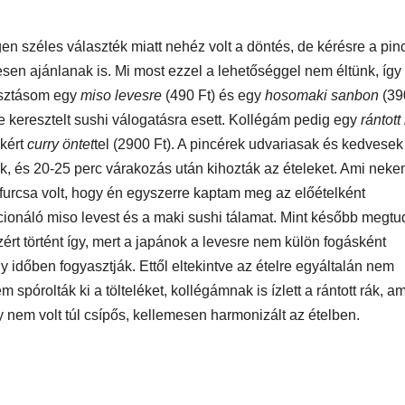
yleg
l
gen széles választék miatt nehéz volt a döntés, de kérésre a pin
esen ajánlanak is. Mi most ezzel a lehetőséggel nem éltünk, így
sztásom egy
miso levesre
(490 Ft) és egy
hosomaki sanbon
(39
e keresztelt sushi válogatásra esett. Kollégám pedig egy
rántott
 kért
curry öntet
tel (2900 Ft). A pincérek udvariasak és kedvesek
ak, és 20-25 perc várakozás után kihozták az ételeket. Ami nek
t furcsa volt, hogy én egyszerre kaptam meg az előételként
cionáló miso levest és a maki sushi tálamat. Mint később megt
EGÉSZSÉG
ÉNIDŐ
NEKÜNK BEJÖTT
CSAJOK
HATÁRO
zért történt így, mert a japánok a levesre nem külön fogásként
öd új
Te tudsz
Korres
gy időben fogyasztják. Ettől eltekintve az ételre egyáltalán nem
újraéleszteni?
Széps
 spórolták ki a tölteléket, kollégámnak is ízlett a rántott rák, a
s a For
y nem volt túl csípős, kellemesen harmonizált az ételben.
Hőség