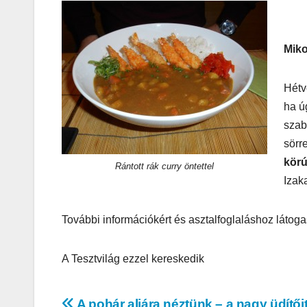
Miko
Hétv
ha ú
szab
sörr
körú
Rántott rák curry öntettel
Izak
További információkért és asztalfoglaláshoz látog
AUTÓ-MOTOR
KGt Muss
A Tesztvilág ezzel kereskedik
– Elektro
erő arany
A pohár aljára néztünk – a nagy üdítőit