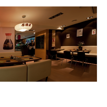
AUDIO
MŰSZAKI
AUDIO
MŰSZAKI
ake
Sony WH-
Endorf
H5
1000XM6 teszt
Solum
– amikor a zaj
Strea
egyszerűen
Onyx t
eltűnik
eszt
a