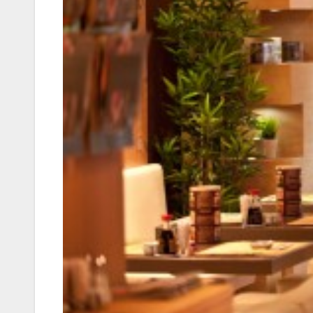
Korres-
Szépségá
s a Forró 
Hőségbe