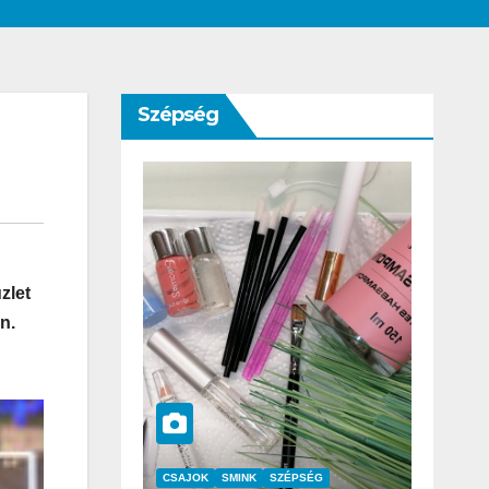
Szépség
zlet
n.
SZÉPSÉG
CSAJOK
SZÉPSÉG