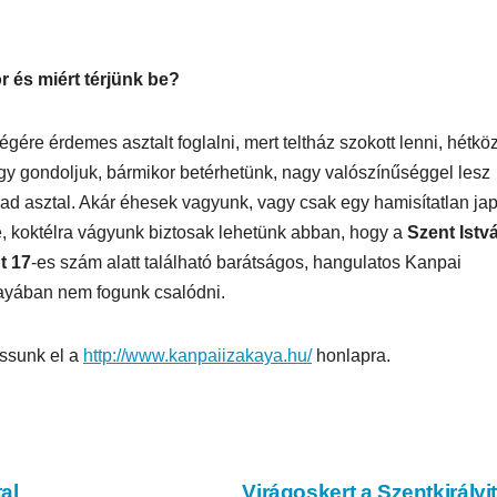
r és miért térjünk be?
égére érdemes asztalt foglalni, mert teltház szokott lenni, hétk
gy gondoljuk, bármikor betérhetünk, nagy valószínűséggel lesz
ad asztal. Akár éhesek vagyunk, vagy csak egy hamisítatlan ja
e, koktélra vágyunk biztosak lehetünk abban, hogy a
Szent Istv
t 17
-es szám alatt található barátságos, hangulatos Kanpai
ayában nem fogunk csalódni.
assunk el a
http://www.kanpaiizakaya.hu/
honlapra.
AUTÓ-MOTOR
AUTÓ-MOTOR
o EV
Harley-
BMW 
mos
Davidson®
1300GS
Pan America
al
Virágoskert a Szentkirályi