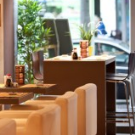
SUPERHAIR-
Szemö
polá
keratinos
laminá
Nyári
hőillesztés
meg m
n