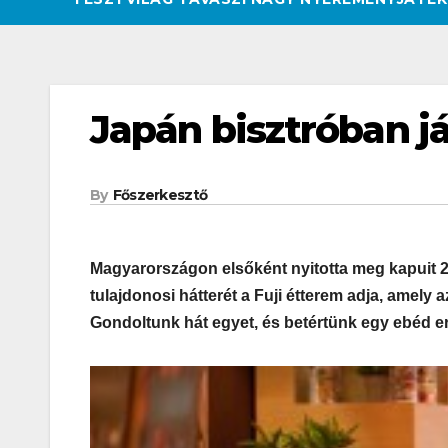
Japán bisztróban j
By
Főszerkesztő
Magyarországon elsőként nyitotta meg kapuit 20
tulajdonosi hátterét a Fuji étterem adja, amely 
Gondoltunk hát egyet, és betértünk egy ebéd e
CSAJOK
HATÁROKON TÚL