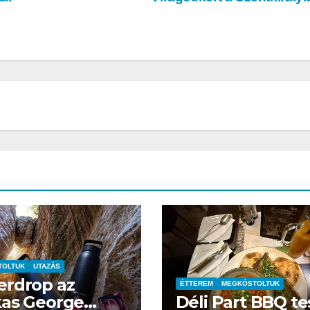
n
1250 ST teszt
TOLTUK
UTAZÁS
rdrop az
ÉTTEREM
MEGKÓSTOLTUK
IT
MŰSZAKI
IT
MŰSZAKI
as George
Déli Part BBQ te