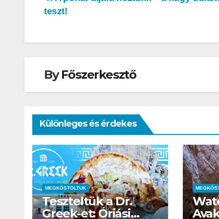
Bejegyzés
teszt!
köntösbe
navigáció
By
Főszerkesztő
Különleges és érdekes
MEGKÓSTOLTUK
MEGKÓS
Teszteltük a Dr.
Wate
IT
MŰSZAKI
Greek-et: Óriási
Avak