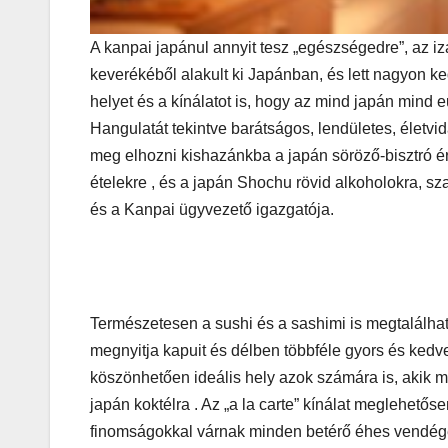
A kanpai japánul annyit tesz „egészségedre”, az iz
keverékéből alakult ki Japánban, és lett nagyon ke
MEGKÓSTOLTUK
Teszteltü
helyet és a kínálatot is, hogy az mind japán mind 
Hangulatát tekintve barátságos, lendületes, életv
Dr. Greek-
meg elhozni kishazánkba a japán söröző-bisztró ér
Óriási gir
ételekre , és a japán Shochu rövid alkoholokra, s
és a Kanpai ügyvezető igazgatója.
és kellem
kerthelyi
Csepel
Természetesen a sushi és a sashimi is megtalálha
szívében
megnyitja kapuit és délben többféle gyors és kedv
köszönhetően ideális hely azok számára is, akik m
japán koktélra . Az „a la carte” kínálat meglehetős
finomságokkal várnak minden betérő éhes vendég