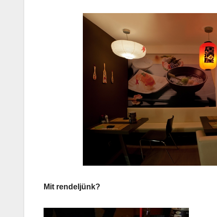
AUDIO
MŰSZAKI
Thermalt
ARGENT 
RGB 7.1
Surround
Gaming
Headset t
Mit rendeljünk?
– amikor 