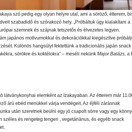
akaya szó pedig egy olyan helyre utal, ami a söröző, étterem, bi
dvelt szabadidő és szórakozó hely. „Próbáltuk úgy kialakítani a
MEGKÓSTOLTUK
UTAZÁS
ÉTTEREM
MEGKÓ
k a
Waterdrop az
Déli P
európai szemnek és szájnak tetszetős és élvezetes legyen.
idám japános motívumokkal és dekorációkkal kiegészítve próbálj
et:
Avakas
teszt
zését. Különös hangsúlyt fektettünk a tradicionális japán snack
osz
George
zakékra, sörökre és koktélokra” – meséli nekünk
Major Balázs,
a 
es
kanyonban
ség
tó látványkonyhai elemként az Izakayaban. Az étterem már 11.0
ező árú ebéd menükkel várja vendégeit. Az éjféli zárásnak
unka után szeretnek beülni egy jó csapolt sörre vagy egy könn
en széles és rengeteg tengeri , vegetáriánus, és egyéb snack
et.