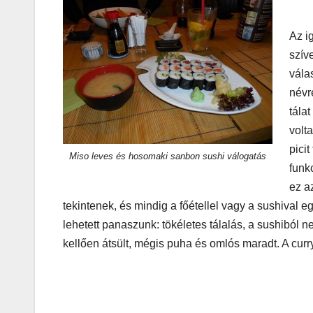
játék tén
megszóla
Az i
szív
vála
névr
tálat
volt
pici
Miso leves és hosomaki sanbon sushi válogatás
funk
CSAJOK
HÍREK
ez a
A bőrönd
tekintenek, és mindig a főétellel vagy a sushival e
sztárja
lehetett panaszunk: tökéletes tálalás, a sushiból nem
kellően átsült, mégis puha és omlós maradt. A curr