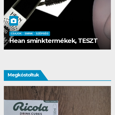
CSAJOK
SMINK
SZÉPSÉG
Szemöldök laminálás-az meg
mi?
Megkóstoltuk