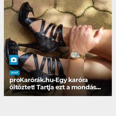
DIVAT
SZÉPSÉG
Gél lakk otthon? Naná, a
Brillbirddel simán!