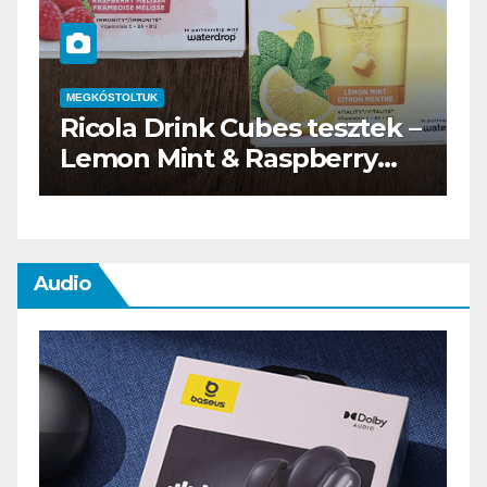
MEGKÓSTOLTUK
–
Waterdrop üdítő kapszula
teszt
Audio