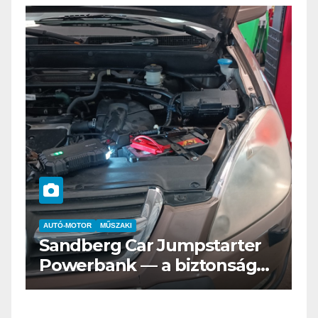
AUTÓ-MOTOR
ELEKTROMOS
Az új Nissan LEAF csak a
s
Tesztvilágra vár!