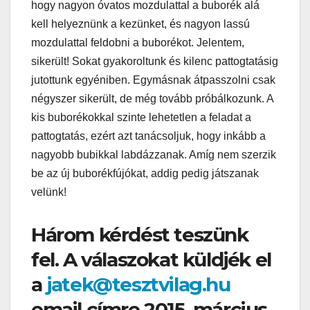
hogy nagyon óvatos mozdulattal a buborék alá
kell helyeznünk a kezünket, és nagyon lassú
mozdulattal feldobni a buborékot. Jelentem,
sikerült! Sokat gyakoroltunk és kilenc pattogtatásig
jutottunk egyéniben. Egymásnak átpasszolni csak
négyszer sikerült, de még tovább próbálkozunk. A
kis buborékokkal szinte lehetetlen a feladat a
pattogtatás, ezért azt tanácsoljuk, hogy inkább a
nagyobb bubikkal labdázzanak. Amíg nem szerzik
be az új buborékfújókat, addig pedig játszanak
velünk!
Három kérdést teszünk
fel. A válaszokat küldjék el
a
jatek@tesztvilag.hu
email címre 2015. március