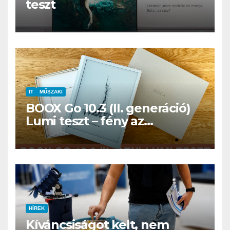
teszt
IT
MŰSZAKI
BOOX Go 10.3 (II. generáció)
Lumi teszt – fény az
éjszakában, fél könyvtár a
családi csomagban
HÍREK
Kíváncsiságot kelt, nem