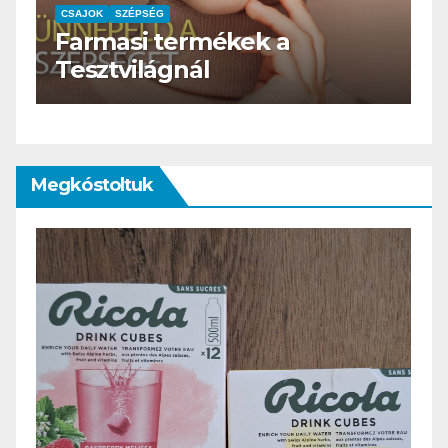
CSAJOK
SZÉPSÉG
HERBioticum
Megkóstoltuk