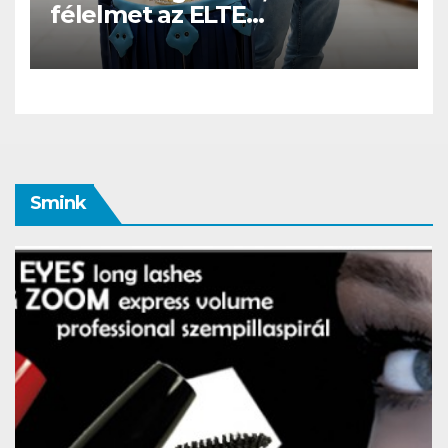
félelmet az ELTE
etológusainak felszolgáló
robotja
Smink