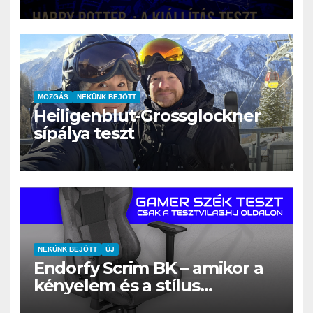
nap Szentendrén
MOZGÁS
NEKÜNK BEJÖTT
Heiligenblut-Grossglockner
sípálya teszt
NEKÜNK BEJÖTT
ÚJ
Endorfy Scrim BK – amikor a
kényelem és a stílus
találkozik a gamer világgal