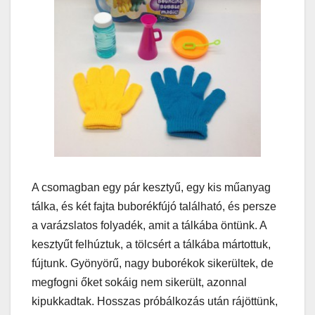
A csomagban egy pár kesztyű, egy kis műanyag
tálka, és két fajta buborékfújó található, és persze
a varázslatos folyadék, amit a tálkába öntünk. A
kesztyűt felhúztuk, a tölcsért a tálkába mártottuk,
fújtunk. Gyönyörű, nagy buborékok sikerültek, de
megfogni őket sokáig nem sikerült, azonnal
kipukkadtak. Hosszas próbálkozás után rájöttünk,