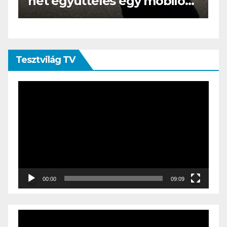
s
az e-book olvasó felnő, és
öltönyt húz
Tesztvilág TV
Videólejátszó
00:00
09:09
Videólejátszó