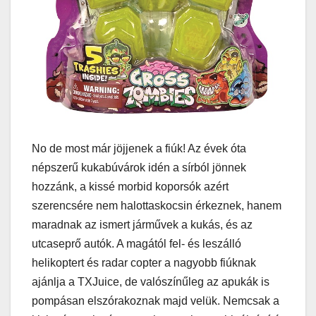
No de most már jöjjenek a fiúk! Az évek óta
népszerű kukabúvárok idén a sírból jönnek
hozzánk, a kissé morbid koporsók azért
szerencsére nem halottaskocsin érkeznek, hanem
maradnak az ismert járművek a kukás, és az
utcaseprő autók. A magától fel- és leszálló
helikoptert és radar copter a nagyobb fiúknak
ajánlja a TXJuice, de valószínűleg az apukák is
pompásan elszórakoznak majd velük. Nemcsak a