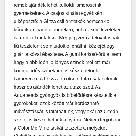
remek ajándék lehet külföldi ismerőseink
gyermekeinek. A csajos kínálat egyébként
elképesztő: a Glitza csillámtetkók nemcsak a
bőrünkön, hanem bögréken, poharakon, füzeteken
is remekül mutatnak. Megjegyzem a tetoválásnak
fiú tesztelőnk sem tudott ellenállni, kézfejét egy
gitár tetkóval ékesítette. A gumi karkötő-őrület sem
hagy alább idén, a lányos színek mellett, már
kommandós színekben is készülhetnek
karperecek. A hosszabb útra induló családoknak
hasznos ajándék lehet az utazó szett. Az
Aquabeads gyöngyök is bíbelődésre késztetik a
gyerekeket, ezek között már hordozható
művésztáskát is találhatunk, vagy akár az Óceán
szettel is készülhetünk a nyárra. Nekem legjobban
a Color Me Mine táskái tetszettek, melyeket