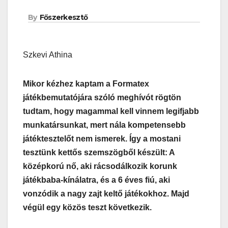
By
Főszerkesztő
Szkevi Athina
Mikor kézhez kaptam a Formatex
játékbemutatójára szóló meghívót rögtön
tudtam, hogy magammal kell vinnem legifjabb
munkatársunkat, mert nála kompetensebb
játéktesztelőt nem ismerek. Így a mostani
tesztünk kettős szemszögből készült: A
középkorú nő, aki rácsodálkozik korunk
játékbaba-kínálatra, és a 6 éves fiú, aki
vonzódik a nagy zajt keltő játékokhoz. Majd
végül egy közös teszt következik.