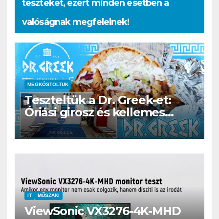
teszteket, ezért minden esetben a
valóságnak megfelelnek!
MEGKÓSTOLTUK
Teszteltük a Dr. Greek-et:
Óriási girosz és kellemes
kerthelyiség Csepel szívében
IT
MŰSZAKI
ViewSonic VX3276-4K-MHD