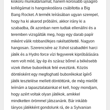
kiskorú munkatársamat, hanem korosabb újságíró
kollégámat is hangoskodásra csábította a Big
Bang Rocket. A termék leírásában ugyan szerepel,
hogy ha ki akarod próbálni, akkor irány ki a
szabadba, ők azonban nem tudtak ellenállni és a
teremben vizsgálták meg, hogy egy darab papír
miként válik robbanófejes rakétatöltetté. Nagyon
hangosan. Szerencsére az Xshot szabadtéri harci
játék és a Hydro force vízi fegyverek kipróbálására
nem volt mód, így ép és száraz bőrrel a békésebb
vizek illetve buborékok felé eveztünk. Közös
döntésként egy megfogható buborékokat ígérő
játék tesztelése mellett döntöttünk, de még mielőtt
leírnám a tapasztalatainkat el kell, hogy mondjam,
hogy azért voltak olyan játékok, amikkel
mindketten örömmel játszanánk. Bár inkább
lányos játékként gondolunk rá, de a Sylvanian