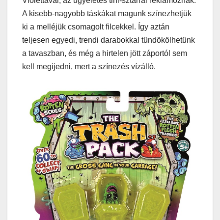
Violettával, az ügyeletes tini-sztárral reklámoznak.
A kisebb-nagyobb táskákat magunk színezhetjük
ki a melléjük csomagolt filcekkel. Így aztán
teljesen egyedi, trendi darabokkal tündökölhetünk
a tavaszban, és még a hirtelen jött záportól sem
kell megijedni, mert a színezés vízálló.