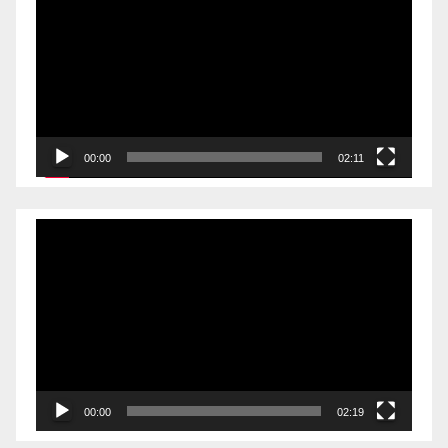
00:00
02:11
Videólejátszó
00:00
02:19