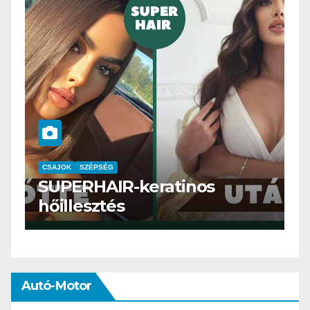
CSAJOK
SMINK
SZÉPSÉG
Szemöldök laminálás-az
meg mi?
Autó-Motor