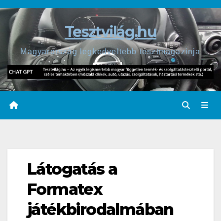
Skip
to
Tesztvilág.hu
content
Magyarország legkedveltebb tesztmagazinja
Látogatás a
Formatex
játékbirodalmában