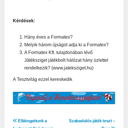
Kérdések:
Hány éves a Formatex?
Melyik három újságot adja ki a Formatex?
A Formatex Kft. tulajdonában lévő
Játéksziget játékbolt hálózat hány üzlettel
rendelkezik? (www.jateksziget.hu)
A Tesztvilág ezzel kereskedik
Bejegyzés
Ellátogattunk a
Szabadulós játék teszt –