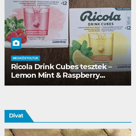
MEGKÓSTOLTUK
Waterdrop üdítő kapszula teszt
Divat