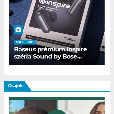
AUDIO
IT
MŰSZAKI
ENDORFY VIRO Plus USB
Csajok