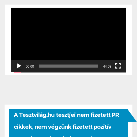
Videólejátszó
00:00
44:09
A Tesztvilág.hu tesztjei nem fizetett PR
cikkek, nem végzünk fizetett pozitív