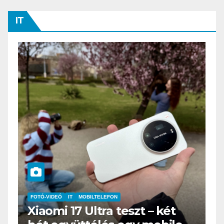
IT
IT
MŰSZAKI
BOOX Go 10.3 teszt – Amikor