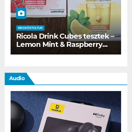
MEGKÓSTOLTUK
 Cubes tesztek –
Waterdrop üdítő k
& Raspberry
teszt
Audio