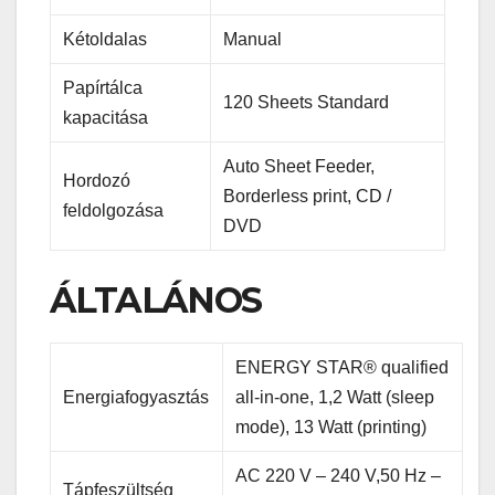
Kétoldalas
Manual
Papírtálca
120 Sheets Standard
kapacitása
Auto Sheet Feeder,
Hordozó
Borderless print, CD /
feldolgozása
DVD
ÁLTALÁNOS
ENERGY STAR® qualified
Energiafogyasztás
all-in-one, 1,2 Watt (sleep
mode), 13 Watt (printing)
AC 220 V – 240 V,50 Hz –
Tápfeszültség