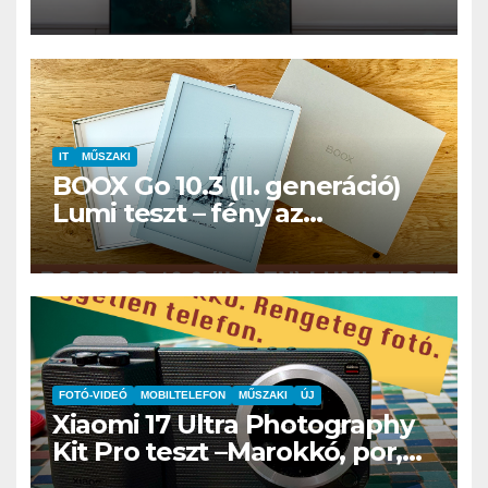
IT
MŰSZAKI
BOOX Go 10.3 (II. generáció)
Lumi teszt – fény az
éjszakában, fél könyvtár a
családi csomagban
FOTÓ-VIDEÓ
MOBILTELEFON
MŰSZAKI
ÚJ
Xiaomi 17 Ultra Photography
Kit Pro teszt –Marokkó, por,
hegyek és az a