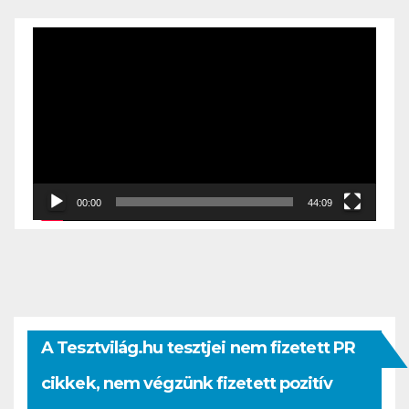
Videólejátszó
00:00
44:09
A Tesztvilág.hu tesztjei nem fizetett PR
cikkek, nem végzünk fizetett pozitív