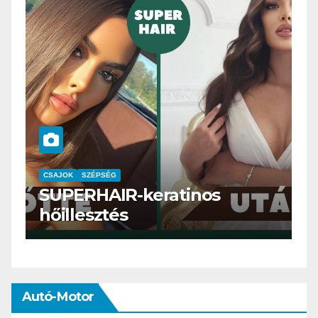
CSAJOK
SMINK
SZÉPSÉG
keratinos
Szemöldök laminál
meg mi?
Autó-Motor