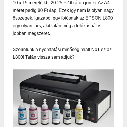
10 x 15 méretű kb. 20-25 Ft/db áron jön ki. Az A4
méret pedig 80 Ft /lap. Ezek így nem is olyan nagy
összegek. Igazából egy fotósnak az EPSON L800
egy olyan társ, akit talán még a fotózásnál is
jobban megszeret.
Szerintünk a nyomtatási minőség miatt No1 ez az
L800! Talán vissza sem adjuk?