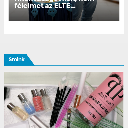
félelmet az ELTE
etológusainak felszolgáló
robotja
Smink