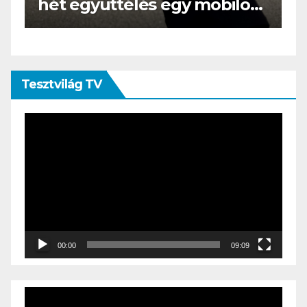
yüttélés egy mobilos
az e-book olv
képezőgéppel”
öltönyt húz
Tesztvilág TV
Videólejátszó
00:00
09:09
Videólejátszó