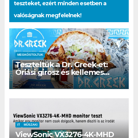
teszteket, ezért minden esetben a
valóságnak megfelelnek!
MEGKÓSTOLTUK
Teszteltük a Dr. Greek-et:
Óriási girosz és kellemes
kerthelyiség Csepel szívében
IT
MŰSZAKI
ViewSonic VX3276-4K-MHD