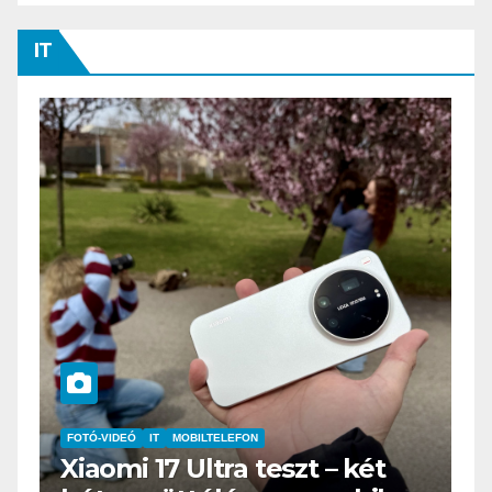
IT
IT
MOBILTELEFON
IT
MŰSZAKI
17 Ultra teszt – két
BOOX Go 10.3