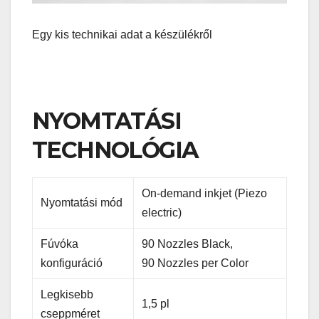
Egy kis technikai adat a készülékről
NYOMTATÁSI
TECHNOLÓGIA
On-demand inkjet (Piezo
Nyomtatási mód
electric)
Fúvóka
90 Nozzles Black,
konfiguráció
90 Nozzles per Color
Legkisebb
1,5 pl
cseppméret