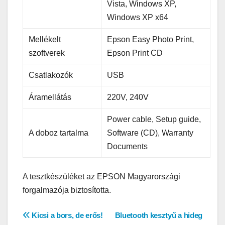
Vista, Windows XP,
Windows XP x64
Mellékelt
Epson Easy Photo Print,
szoftverek
Epson Print CD
Csatlakozók
USB
Áramellátás
220V, 240V
Power cable, Setup guide,
A doboz tartalma
Software (CD), Warranty
Documents
A tesztkészüléket az EPSON Magyarországi
forgalmazója biztosította.
Bejegyzés
Kicsi a bors, de erős!
Bluetooth kesztyű a hideg