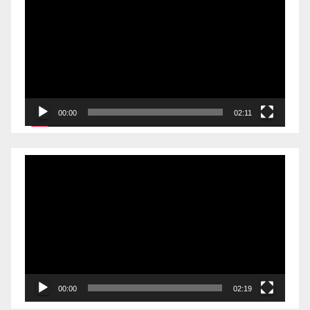
00:00
02:11
Videólejátszó
00:00
02:19