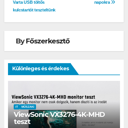
Varta USB töltős
napokra
navigáció
kulcstartót teszteltünk
By
Főszerkesztő
Különleges és érdekes
IT
MŰSZAKI
ViewSonic VX3276-4K-MHD
teszt