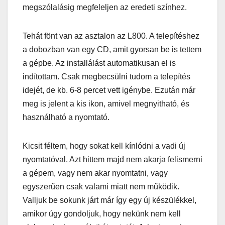
megszólalásig megfeleljen az eredeti színhez.
Tehát fönt van az asztalon az L800. A telepítéshez
a dobozban van egy CD, amit gyorsan be is tettem
a gépbe. Az installálást automatikusan el is
indítottam. Csak megbecsülni tudom a telepítés
idejét, de kb. 6-8 percet vett igénybe. Ezután már
meg is jelent a kis ikon, amivel megnyitható, és
használható a nyomtató.
Kicsit féltem, hogy sokat kell kínlódni a vadi új
nyomtatóval. Azt hittem majd nem akarja felismerni
a gépem, vagy nem akar nyomtatni, vagy
egyszerűen csak valami miatt nem működik.
Valljuk be sokunk járt már így egy új készülékkel,
amikor úgy gondoljuk, hogy nekünk nem kell