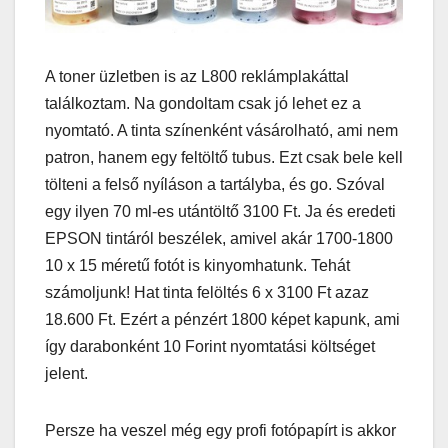
A toner üzletben is az L800 reklámplakáttal
találkoztam. Na gondoltam csak jó lehet ez a
nyomtató. A tinta színenként vásárolható, ami nem
patron, hanem egy feltöltő tubus. Ezt csak bele kell
tölteni a felső nyíláson a tartályba, és go. Szóval
egy ilyen 70 ml-es utántöltő 3100 Ft. Ja és eredeti
EPSON tintáról beszélek, amivel akár 1700-1800
10 x 15 méretű fotót is kinyomhatunk. Tehát
számoljunk! Hat tinta felöltés 6 x 3100 Ft azaz
18.600 Ft. Ezért a pénzért 1800 képet kapunk, ami
így darabonként 10 Forint nyomtatási költséget
jelent.
Persze ha veszel még egy profi fotópapírt is akkor