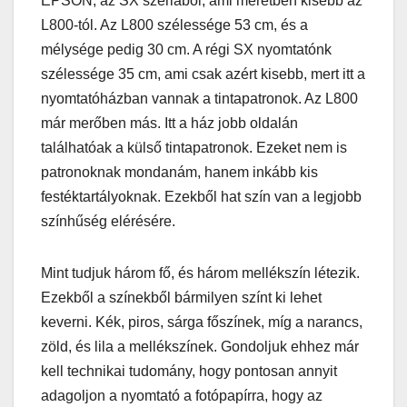
EPSON, az SX szériából, ami méretben kisebb az
L800-tól. Az L800 szélessége 53 cm, és a
mélysége pedig 30 cm. A régi SX nyomtatónk
szélessége 35 cm, ami csak azért kisebb, mert itt a
nyomtatóházban vannak a tintapatronok. Az L800
már merőben más. Itt a ház jobb oldalán
találhatóak a külső tintapatronok. Ezeket nem is
patronoknak mondanám, hanem inkább kis
festéktartályoknak. Ezekből hat szín van a legjobb
színhűség elérésére.
Mint tudjuk három fő, és három mellékszín létezik.
Ezekből a színekből bármilyen színt ki lehet
keverni. Kék, piros, sárga főszínek, míg a narancs,
zöld, és lila a mellékszínek. Gondoljuk ehhez már
kell technikai tudomány, hogy pontosan annyit
adagoljon a nyomtató a fotópapírra, hogy az