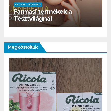
k a
CSAJOK
SZÉPSÉG
HERBioticum
Megkóstoltuk