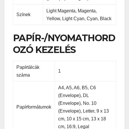
Light Magenta, Magenta,
Színek
Yellow, Light Cyan, Cyan, Black
PAPÍR-/NYOMATHORD
OZÓ KEZELÉS
Papírtálcák
1
száma
A4, A5, A6, B5, C6
(Envelope), DL
(Envelope), No. 10
Papírformátumok
(Envelope), Letter, 9 x 13
cm, 10 x 15 cm, 13 x 18
cm, 16:9, Legal