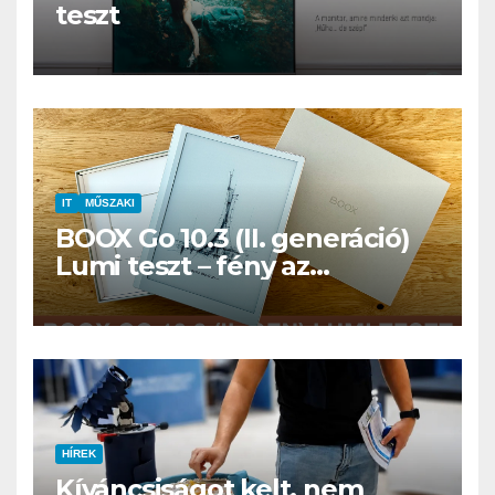
teszt
IT
MŰSZAKI
BOOX Go 10.3 (II. generáció)
Lumi teszt – fény az
éjszakában, fél könyvtár a
családi csomagban
HÍREK
Kíváncsiságot kelt, nem