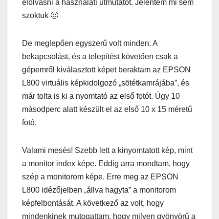
elolvasni a használati útmutatót. Jelentem mi sem
szoktuk 🙂
De meglepően egyszerű volt minden. A
bekapcsolást, és a telepítést követően csak a
gépemről kiválasztott képet beraktam az EPSON
L800 virtuális képkidolgozó „sötétkamrájába”, és
már tolta is ki a nyomtató az első fotót. Úgy 10
másodperc alatt készült el az első 10 x 15 méretű
fotó.
Valami mesés! Szebb lett a kinyomtatott kép, mint
a monitor index képe. Eddig arra mondtam, hogy
szép a monitorom képe. Erre meg az EPSON
L800 idézőjelben „állva hagyta” a monitorom
képfelbontását. A következő az volt, hogy
mindenkinek mutogattam, hogy milyen gyönyörű a