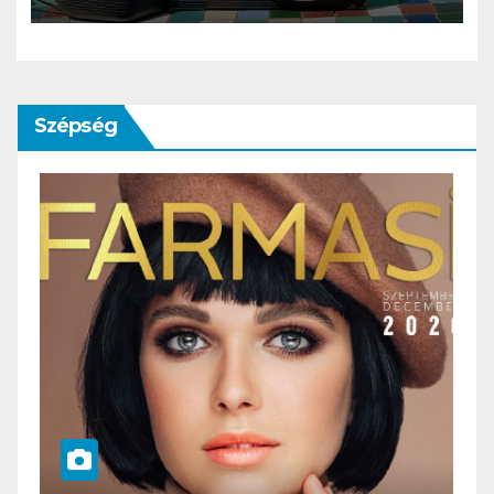
bizonyospillanat, amikor nem
hiányzik afényképezőgép
Szépség