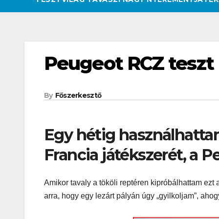
Peugeot RCZ teszt
By
Főszerkesztő
Egy hétig használhattam
Francia játékszerét, a 
Amikor tavaly a tököli reptéren kipróbálhattam ez
arra, hogy egy lezárt pályán úgy „gyilkoljam”, aho
CSAJOK
HATÁROKON TÚL