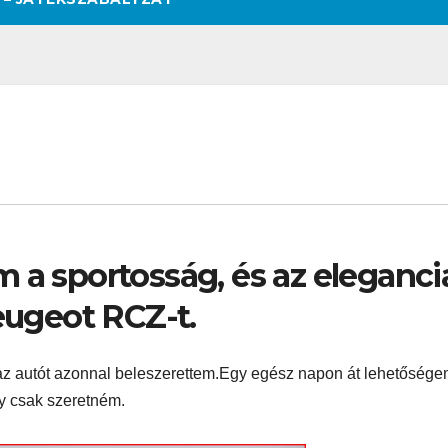
 a sportosság, és az eleganci
Peugeot RCZ-t.
t az autót azonnal beleszerettem.Egy egész napon át lehetősége
gy csak szeretném.
SZÉPSÉG
CSAJOK
SZÉPSÉG
CSAJOK
SMINK