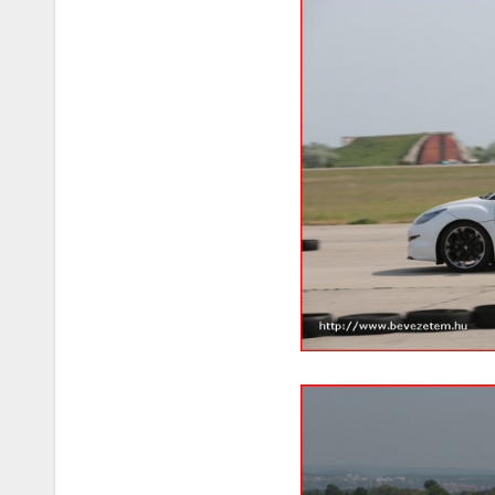
Korres-
Szépségá
s a Forró 
Hőségbe