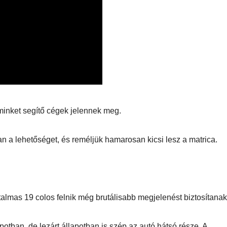
 minket segítő cégek jelennek meg.
 a lehetőséget, és reméljük hamarosan kicsi lesz a matrica.
AUTÓ-MOTOR
AUTÓ-MOTOR
o EV
Harley-
BMW 
talmas 19 colos felnik még brutálisabb megjelenést biztosítanak
mos
Davidson®
1300GS
Pan America
apotban, de lezárt állapotban is szép az autó hátsó része. A