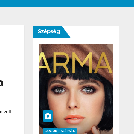
Szépség
a
m volt
SZÉPSÉG
CSAJOK
SZÉPSÉG