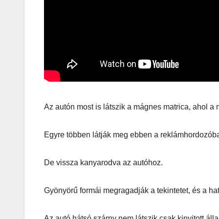
Az autón most is látszik a mágnes matrica, ahol a
Egyre többen látják meg ebben a reklámhordozóban
De vissza kanyarodva az autóhoz.
AUTÓ-MOTOR
KGt Muss
Gyönyörű formái megragadják a tekintetet, és a ha
– Elektro
erő arany
Az autó hátsó szárny nem látszik csak kinyitott áll