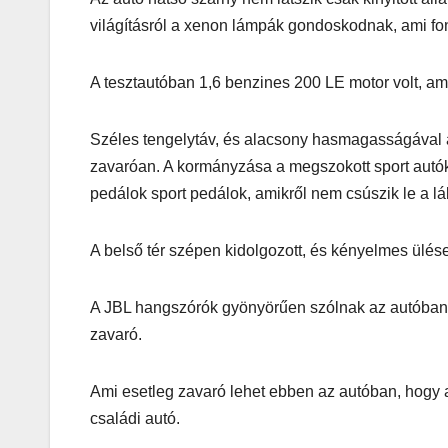
köntösbe
világításról a xenon lámpák gondoskodnak, ami font
A tesztautóban 1,6 benzines 200 LE motor volt, am
Széles tengelytáv, és alacsony hasmagasságával a
zavaróan. A kormányzása a megszokott sport autók
pedálok sport pedálok, amikről nem csúszik le a l
A belső tér szépen kidolgozott, és kényelmes ülés
A JBL hangszórók gyönyörűen szólnak az autóban, é
zavaró.
Ami esetleg zavaró lehet ebben az autóban, hogy a
családi autó.
IT
MŰSZAKI