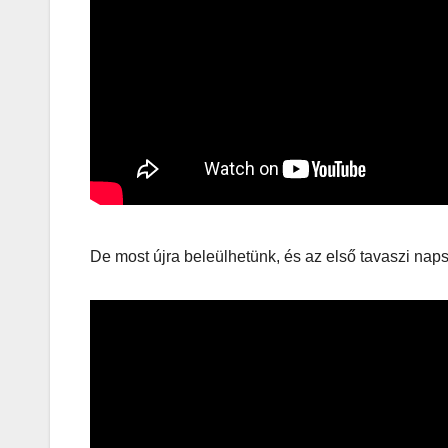
játék tén
megszóla
CSAJOK
HÍREK
De most újra beleülhetünk, és az első tavaszi naps
A bőrönd
sztárja