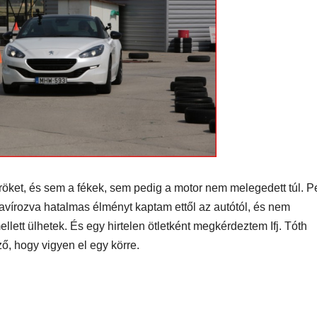
MEGKÓSTOLTUK
UTAZÁS
ÉTTEREM
MEGKÓ
k a
Waterdrop az
Déli P
et:
Avakas
teszt
osz
George
es
kanyonban
ség
köröket, és sem a fékek, sem pedig a motor nem melegedett túl. P
lavírozva hatalmas élményt kaptam ettől az autótól, és nem
lett ülhetek. És egy hirtelen ötletként megkérdeztem Ifj. Tóth
ő, hogy vigyen el egy körre.