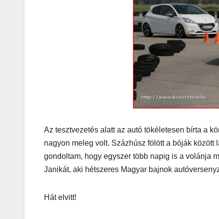
MEGKÓSTOLTUK
Teszteltü
Dr. Greek-
Óriási gir
és kellem
kerthelyi
Az tesztvezetés alatt az autó tökéletesen bírta a 
Csepel
nagyon meleg volt. Százhúsz fölött a bóják között 
gondoltam, hogy egyszer több napig is a volánja mel
szívében
Janikát, aki hétszeres Magyar bajnok autóversenyz
Hát elvitt!