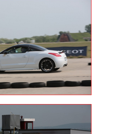
SUPERHAIR-
Szemö
polá
keratinos
laminá
Nyári
hőillesztés
meg m
n