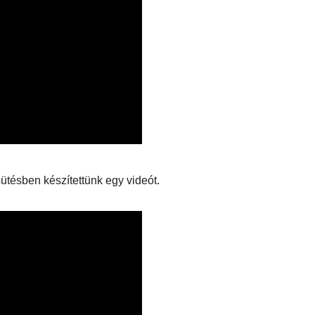
yleg
l
EGÉSZSÉG
ÉNIDŐ
NEKÜNK BEJÖTT
CSAJOK
HATÁRO
ütésben készítettünk egy videót.
öd új
Te tudsz
Korres
újraéleszteni?
Széps
s a For
Hőség