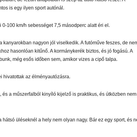
n
1250 ST teszt
os is egy ilyen sport autónál.
i 0-100 km/h sebességet 7,5 másodperc alatt éri el.
 kanyarokban nagyon jól viselkedik. A futóműve feszes, de ne
hoz hasonlóan kitűnő. A kormánykerék biztos, és jó fogású. A
ábunk, még esős időben sem, amikor vizes a cipő talpa.
ei hivatottak az élményautózásra.
s a műszerfalból kinyíló kijelző is praktikus, és útközben nem
 hátsó üléseknél a hely nem olyan nagy. Bár ez egy sport, és 
IT
MŰSZAKI
IT
MŰSZAKI