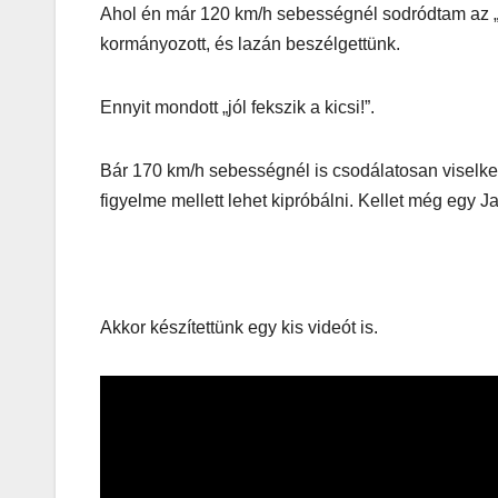
Ahol én már 120 km/h sebességnél sodródtam az „i
kormányozott, és lazán beszélgettünk.
Ennyit mondott „jól fekszik a kicsi!”.
Bár 170 km/h sebességnél is csodálatosan viselkede
AUDIO
MŰSZAKI
figyelme mellett lehet kipróbálni. Kellet még egy Ja
Thermalt
ARGENT 
RGB 7.1
Akkor készítettünk egy kis videót is.
Surround
Gaming
Headset t
– amikor 