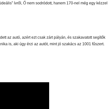
deális” ívről, Ő nem sodródott, hanem 170-nel még egy kézzel
tt az autó, azért ezt csak zárt pályán, és szakavatott segítők
AUDIO
MŰSZAKI
AUDIO
MŰSZAKI
nika is, aki úgy érzi az autót, mint jó szakács az 1001 fűszert.
ake
Sony WH-
Endorf
H5
1000XM6 teszt
Solum
– amikor a zaj
Strea
egyszerűen
Onyx t
eltűnik
eszt
a