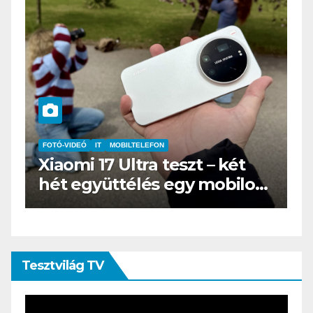
IT
MŰSZAKI
BOOX Go 10.3 teszt – Amikor
s
az e-book olvasó felnő, és
öltönyt húz
Tesztvilág TV
Videólejátszó