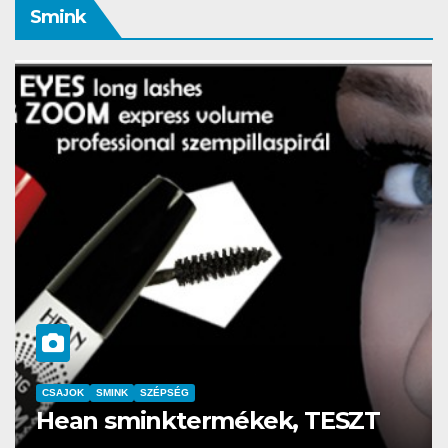
Smink
CSAJOK
SMINK
SZÉPSÉG
Szemöldök laminálás-az meg
mi?