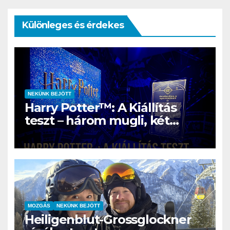
Különleges és érdekes
NEKÜNK BEJÖTT
Harry Potter™: A Kiállítás
teszt – három mugli, két
rajongó és egy varázslatos
nap Szentendrén
MOZGÁS
NEKÜNK BEJÖTT
Heiligenblut-Grossglockner