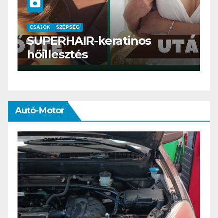
CSAJOK
SMINK
SZÉPSÉG
Szemöldök laminálás-az
meg mi?
Autó-Motor