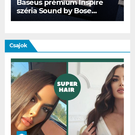
AUDIO
IT
MŰSZAKI
ENDORFY VIRO Plus USB
Csajok