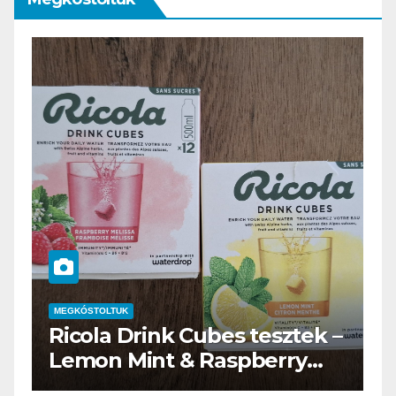
MEGKÓSTOLTUK
–
Waterdrop üdítő kapszula
teszt