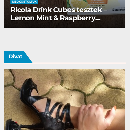
MEGKÓSTOLTUK
Waterdrop üdítő kapszula teszt
Divat