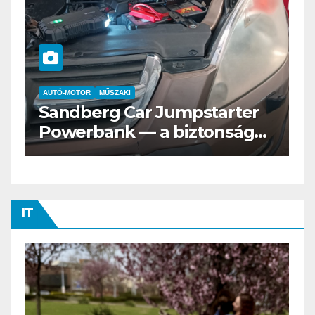
AUTÓ-MOTOR
ELEKTROMOS
Az új Nissan LEAF csak a
s
Tesztvilágra vár!
IT