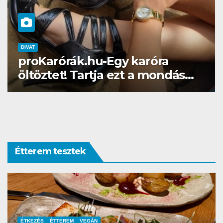
DIVAT
SZÉPSÉG
Gél lakk otthon? Naná, a
Brillbirddel simán!
Étterem tesztek
ÉTTEREM