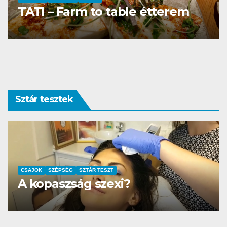
La Villa Étterem és Pizzéria
Sztár tesztek
AUTÓ-MOTOR
SZTÁR TESZT
DS3 és Zanzibár Rita