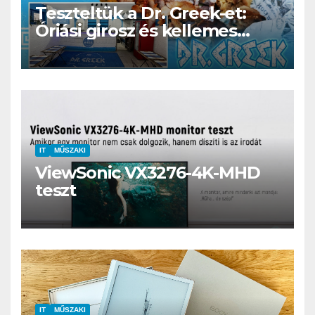
Teszteltük a Dr. Greek-et:
Óriási girosz és kellemes
kerthelyiség Csepel szívében
IT
MŰSZAKI
ViewSonic VX3276-4K-MHD
teszt
IT
MŰSZAKI