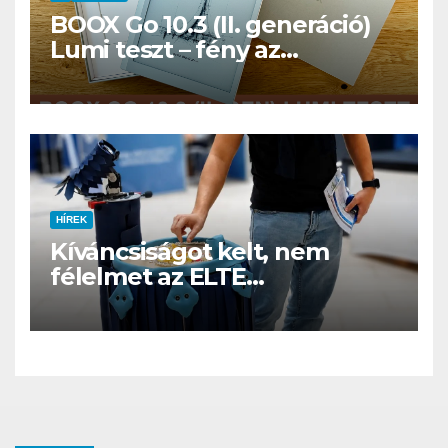
BOOX Go 10.3 (II. generáció)
Lumi teszt – fény az
éjszakában, fél könyvtár a
családi csomagban
HÍREK
Kíváncsiságot kelt, nem
félelmet az ELTE
etológusainak felszolgáló
robotja