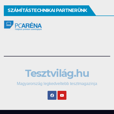
SZÁMÍTÁSTECHNIKAI PARTNERÜNK
Tesztvilág.hu
Magyarország legkedveltebb tesztmagazinja