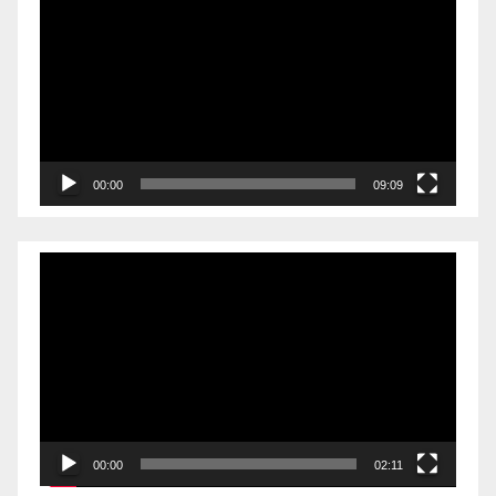
00:00
09:09
Videólejátszó
00:00
02:11