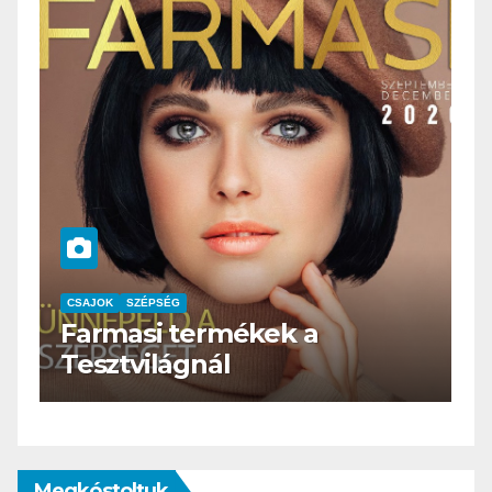
CSAJOK
SZÉPSÉG
HERBioticum
Megkóstoltuk