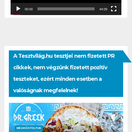
00:00
44:09
A Tesztvilág.hu tesztjei nem fizetett PR
cikkek, nem végzünk fizetett pozitív
teszteket, ezért minden esetben a
valóságnak megfelelnek!
MEGKÓSTOLTUK