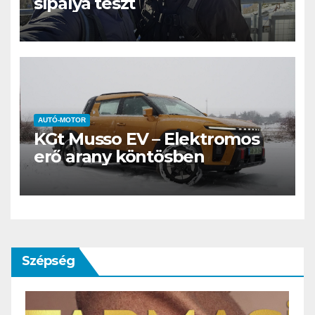
sípálya teszt
AUTÓ-MOTOR
KGt Musso EV – Elektromos
erő arany köntösben
Szépség