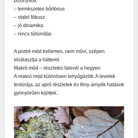
bizonyított:
– természetes bőrtónus
– stabil fókusz
– jó dinamika
– nincs túlsimítás
A portré mód kellemes, nem művi, szépen
elválasztja a hátteret.
Makró mód – részletes falevél a hegyen
A makró mód különösen lenyűgözött. A levelek
textúrája, az apró részletek és fény-árnyék hatások
gyönyörűen kijöttek.