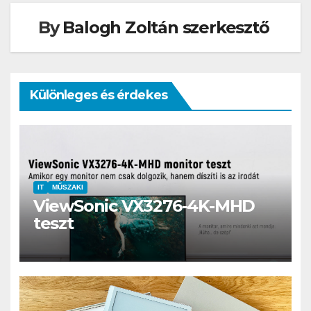
By
Balogh Zoltán szerkesztő
Különleges és érdekes
IT
MŰSZAKI
ViewSonic VX3276-4K-MHD
teszt