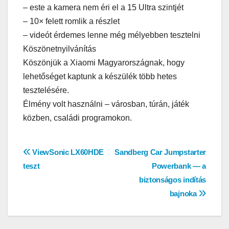
– este a kamera nem éri el a 15 Ultra szintjét
– 10× felett romlik a részlet
– videót érdemes lenne még mélyebben tesztelni
Köszönetnyilvánítás
Köszönjük a Xiaomi Magyarországnak, hogy
lehetőséget kaptunk a készülék több hetes
tesztelésére.
Élmény volt használni – városban, túrán, játék
közben, családi programokon.
Bejegyzés
ViewSonic LX60HDE
Sandberg Car Jumpstarter
teszt
Powerbank — a
navigáció
biztonságos indítás
bajnoka