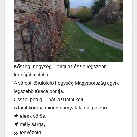
Kőszegi-hegység – ahol az ősz a legszebb
formáját mutatja
A várost körülölelő hegység Magyarország egyik
legszebb túracélpontja.
Ősszel pedig… hát, azt látni kell.
A lombkorona minden árnyalata megjelenik:
🍁 élénk vörös,
🍂 mély sárga,
🌿 fenyőzöld,