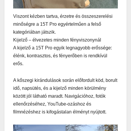
Viszont kézben tartva, érzetre és összeszerelési
minőségre a 15T Pro egyértelműen a felső
kategóriában játszik.
Kijelző – élvezetes minden fényviszonynál
A kijelző a 15T Pro egyik legnagyobb erőssége:
élénk, kontrasztos, és fényerőben is rendkívül
erős.
A kőszegi kirándulások során előfordult köd, borult
idő, napsütés, és a kijelző minden körülmény
között jól látható maradt. Navigációhoz, fotók
ellenőrzéséhez, YouTube-ozáshoz és
filmnézéshez is kifogástalan élményt nyújtott.