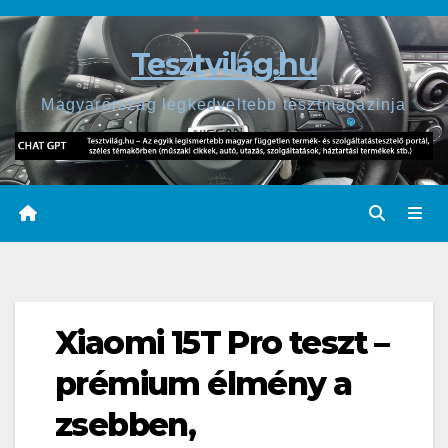
Skip
to
Tesztvilág.hu
content
Magyarország legkedveltebb tesztmagazinja
Xiaomi 15T Pro teszt –
prémium élmény a
zsebben,