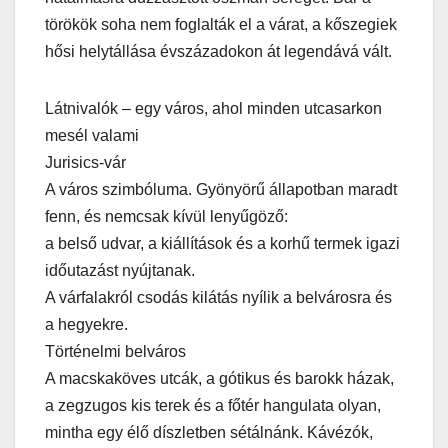
törökök soha nem foglalták el a várat, a kőszegiek
hősi helytállása évszázadokon át legendává vált.
Látnivalók – egy város, ahol minden utcasarkon
mesél valami
Jurisics-vár
A város szimbóluma. Gyönyörű állapotban maradt
fenn, és nemcsak kívül lenyűgöző:
a belső udvar, a kiállítások és a korhű termek igazi
időutazást nyújtanak.
A várfalakról csodás kilátás nyílik a belvárosra és
a hegyekre.
Történelmi belváros
A macskaköves utcák, a gótikus és barokk házak,
a zegzugos kis terek és a főtér hangulata olyan,
mintha egy élő díszletben sétálnánk. Kávézók,