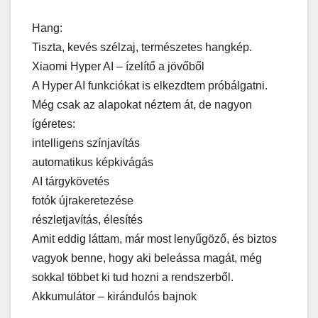
Hang:
Tiszta, kevés szélzaj, természetes hangkép.
Xiaomi Hyper AI – ízelítő a jövőből
A Hyper AI funkciókat is elkezdtem próbálgatni.
Még csak az alapokat néztem át, de nagyon
ígéretes:
intelligens színjavítás
automatikus képkivágás
AI tárgykövetés
fotók újrakeretezése
részletjavítás, élesítés
Amit eddig láttam, már most lenyűgöző, és biztos
vagyok benne, hogy aki beleássa magát, még
sokkal többet ki tud hozni a rendszerből.
Akkumulátor – kirándulós bajnok