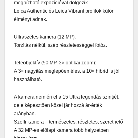
megbízható expozícióval dolgozik.
Leica Authentic és Leica Vibrant profilok külön
élményt adnak.
Ultraszéles kamera (12 MP):
Torzítás nélkül, szép részletességgel fotóz.
Teleobjektív (50 MP, 3× optikai zoom):
A 3× nagyítás meglepően éles, a 10× hibrid is jól
használható.
A kamera nem éri el a 15 Ultra legendás szintjét,
de elképesztően közel jár hozzá ár-érték
arányban.
Szelfi kamera – természetes, részletes, szerethető
A 32 MP-es előlapi kamera több helyzetben