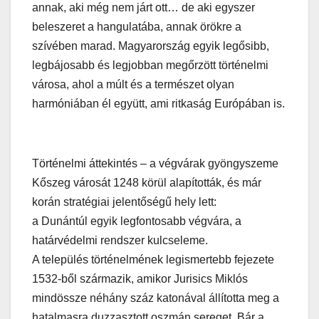
annak, aki még nem járt ott… de aki egyszer
beleszeret a hangulatába, annak örökre a
szívében marad. Magyarország egyik legősibb,
legbájosabb és legjobban megőrzött történelmi
városa, ahol a múlt és a természet olyan
harmóniában él együtt, ami ritkaság Európában is.
Történelmi áttekintés – a végvárak gyöngyszeme
Kőszeg városát 1248 körül alapították, és már
korán stratégiai jelentőségű hely lett:
a Dunántúl egyik legfontosabb végvára, a
határvédelmi rendszer kulcseleme.
A település történelmének legismertebb fejezete
1532-ből származik, amikor Jurisics Miklós
mindössze néhány száz katonával állította meg a
hatalmasra duzzasztott oszmán sereget. Bár a