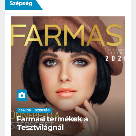
Szépség
CSAJOK
SZÉPSÉG
HERBioticum