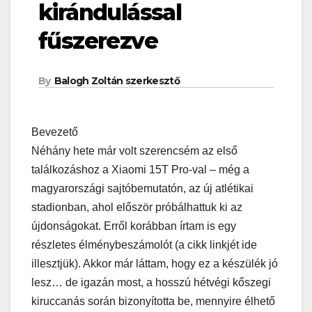
kirándulással
fűszerezve
By
Balogh Zoltán szerkesztő
Bevezető
Néhány hete már volt szerencsém az első
találkozáshoz a Xiaomi 15T Pro-val – még a
magyarországi sajtóbemutatón, az új atlétikai
stadionban, ahol először próbálhattuk ki az
újdonságokat. Erről korábban írtam is egy
részletes élménybeszámolót (a cikk linkjét ide
illesztjük). Akkor már láttam, hogy ez a készülék jó
lesz… de igazán most, a hosszú hétvégi kőszegi
kiruccanás során bizonyította be, mennyire élhető