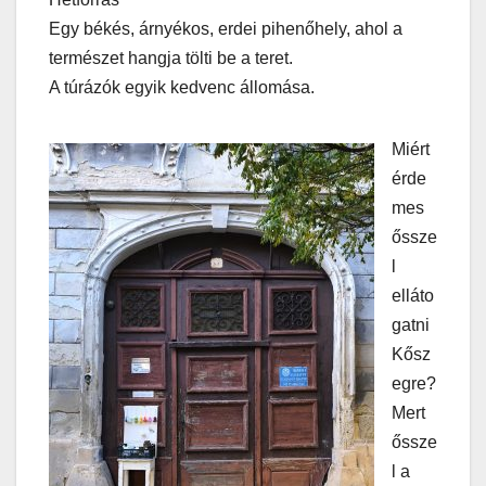
Egy békés, árnyékos, erdei pihenőhely, ahol a
természet hangja tölti be a teret.
A túrázók egyik kedvenc állomása.
Miért
érde
mes
őssze
l
elláto
gatni
Kősz
egre?
Mert
őssze
l a