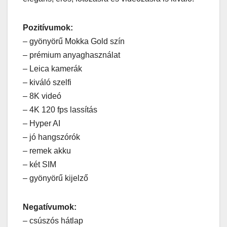
Pozitívumok:
– gyönyörű Mokka Gold szín
– prémium anyaghasználat
– Leica kamerák
– kiváló szelfi
– 8K videó
– 4K 120 fps lassítás
– Hyper AI
– jó hangszórók
– remek akku
– két SIM
– gyönyörű kijelző
Negatívumok:
– csúszós hátlap