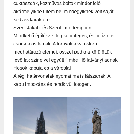
cukrászdák, kézműves boltok mindenfelé –
akármelyikbe ültem be, mindegyiknek volt saját,
kedves karaktere.
Szent Jakab- és Szent Imre-templom
Mindkettő építészetileg különleges, és fotózni is
csodálatos témák. A tornyok a városkép
meghatározó elemei, ősszel pedig a körülöttük
lévő fák színeivel együtt filmbe illő látványt adnak.
Hősök kapuja és a városfal
A régi határvonalak nyomai ma is látszanak. A
kapu impozáns és rendkívül fotogén.