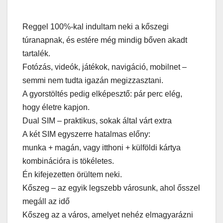
Reggel 100%-kal indultam neki a kőszegi
túranapnak, és estére még mindig bőven akadt
tartalék.
Fotózás, videók, játékok, navigáció, mobilnet –
semmi nem tudta igazán megizzasztani.
A gyorstöltés pedig elképesztő: pár perc elég,
hogy életre kapjon.
Dual SIM – praktikus, sokak által várt extra
A két SIM egyszerre hatalmas előny:
munka + magán, vagy itthoni + külföldi kártya
kombinációra is tökéletes.
Én kifejezetten örültem neki.
Kőszeg – az egyik legszebb városunk, ahol ősszel
megáll az idő
Kőszeg az a város, amelyet nehéz elmagyarázni