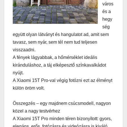
város
és a
hegy
ség
együtt olyan látványt és hangulatot ad, amit sem
tavasz, sem nyár, sem tél nem tud teljesen
visszaadni.
A fények lágyabbak, a hőmérséklet ideális
kiránduláshoz, a táj elképesztő színkavalkádot
nyújt.
A Xiaomi 15T Pro-val végig fotózni ezt az élményt
külön öröm volt.
Összegzés – egy majdnem csúcsmodell, nagyon
közel a nagy testvérhez
A Xiaomi 15T Pro minden téren bizonyított: gyors,
elegáns, erős, fotózásra és videózásra is kiváló.