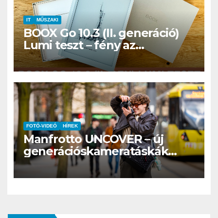
IT
MŰSZAKI
BOOX Go 10.3 (II. generáció)
Lumi teszt – fény az
éjszakában, fél könyvtár a
családi csomagban
FOTÓ-VIDEÓ
HÍREK
Manfrotto UNCOVER – új
generációskameratáskák
érkeznek a
hibridtartalomkészítőknek