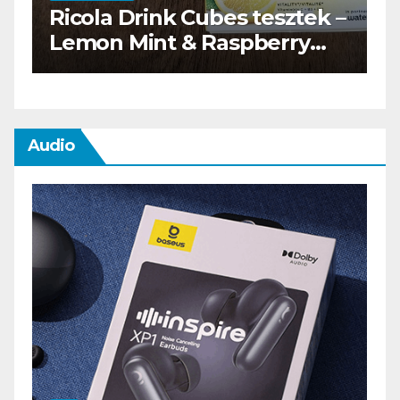
 –
Waterdrop üdítő kapszula
teszt
Audio