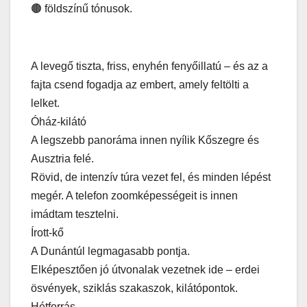
🟤 földszínű tónusok.
A levegő tiszta, friss, enyhén fenyőillatú – és az a
fajta csend fogadja az embert, amely feltölti a
lelket.
Óház-kilátó
A legszebb panoráma innen nyílik Kőszegre és
Ausztria felé.
Rövid, de intenzív túra vezet fel, és minden lépést
megér. A telefon zoomképességeit is innen
imádtam tesztelni.
Írott-kő
A Dunántúl legmagasabb pontja.
Elképesztően jó útvonalak vezetnek ide – erdei
ösvények, sziklás szakaszok, kilátópontok.
Hétforrás