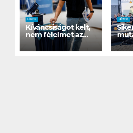
játék tén
megszóla
HÍREK
HÍREK
Kíváncsiságot kelt,
Sike
nem félelmet az
muta
ELTE etológusainak
mag
felszolgáló robotja
hidr
vers
Eco
CSAJOK
HÍREK
A bőrönd
sztárja