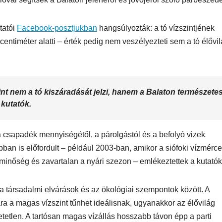
SUPERHAIR-
Szemö
polá
keratinos
laminá
tatói
Facebook-posztjukban
hangsúlyozták: a tó vízszintjének
entiméter alatti – érték pedig nem veszélyezteti sem a tó élővil
Nyári
hőillesztés
meg m
n
nt nem a tó kiszáradását jelzi, hanem a Balaton természete
 kutatók.
 a csapadék mennyiségétől, a párolgástól és a befolyó vizek
ban is előfordult – például 2003-ban, amikor a siófoki vízmérce
zminőség és zavartalan a nyári szezon – emlékeztettek a kutatók
 a társadalmi elvárások és az ökológiai szempontok között. A
ra a magas vízszint tűnhet ideálisnak, ugyanakkor az élővilág
etlen. A tartósan magas vízállás hosszabb távon épp a parti