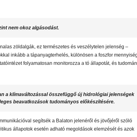
MEGKÓSTOLTUK
UTAZÁS
ÉTTEREM
MEGKÓ
szint nem okoz algásodást.
k a
Waterdrop az
Déli P
et:
Avakas
teszt
nalas zöldalgák, ez természetes és veszélytelen jelenség –
osz
George
okkal inkább a tápanyagterhelés, különösen a foszfor mennyisé
atóintézet folyamatosan monitorozza a tó állapotát, és tudomá
es
kanyonban
ség
 a klímaváltozással összefüggő új hidrológiai jelenségek
tleges beavatkozások tudományos előkészítésére.
mmunikációval segítsék a Balaton jelenéről és jövőjéről szóló
ritikus állapotok esetén adható megoldások elemzését és azok