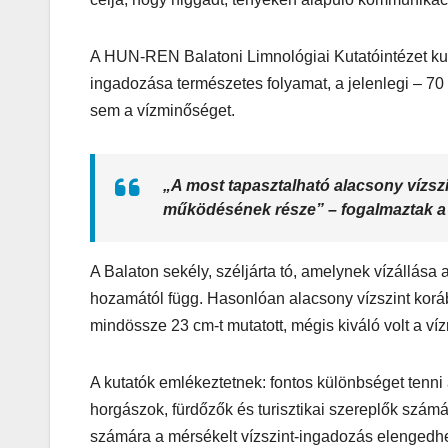
Korres-
Szépségá
A HUN-REN Balatoni Limnológiai Kutatóintézet ku
ingadozása természetes folyamat, a jelenlegi – 70 c
s a Forró 
sem a vízminőséget.
Hőségbe
„A most tapasztalható alacsony vízszi
működésének része” – fogalmaztak a
A Balaton sekély, széljárta tó, amelynek vízállása
hozamától függ. Hasonlóan alacsony vízszint koráb
mindössze 23 cm-t mutatott, mégis kiváló volt a ví
A kutatók emlékeztetnek: fontos különbséget tenni
horgászok, fürdőzők és turisztikai szereplők számá
számára a mérsékelt vízszint-ingadozás elengedhet