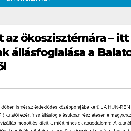
 az ökoszisztémára – itt
 állásfoglalása a Balat
ől
i időben ismét az érdeklődés középpontjába került. A HUN-REN
 kutatói ezért friss állásfoglalásukban részletesen elmagyaráz
ízállás mögött és kifejtik, miért nincs ok aggodalomra. A kutató
SZÉPSÉG
CSAJOK
SZÉPSÉG
CSAJOK
SMINK
óval segítsék a Balaton jelenéről és jövőjéről szóló párbeszéd