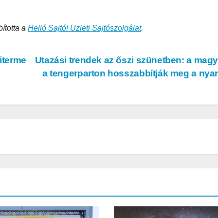
bította a
Helló Sajtó! Üzleti Sajtószolgálat
.
iterme
Utazási trendek az őszi szünetben: a mag
a tengerparton hosszabbítják meg a nya
AUDIO
MŰSZAKI
AUDIO
MŰSZAKI
ake
Sony WH-
Endorf
H5
1000XM6 teszt
Solum
– amikor a zaj
Strea
egyszerűen
Onyx t
eltűnik
eszt
a