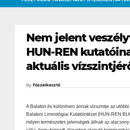
Nem jelent veszélyt
HUN-REN kutatóinak
aktuális vízszintjér
By
Főszerkesztő
A Balaton és különösen annak vízszintje az utóbb
Balatoni Limnológiai Kutatóintézet (HUN-REN BLKI)
milyen természetes jelenségek állnak az alacsony v
CSAJOK
HATÁROKON TÚL
célja, hogy higgadt, tényeken alapuló kommunikáci