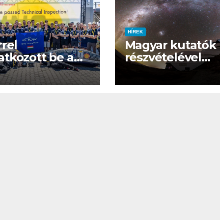
yleg
l
HÍREK
rrel
Magyar kutatók
tkozott be a
részvételével
yar
elindult minden
ogéncellás
idők
enyautó a Shell
legambiciózusa
-Marathonon
égboltfelmérés
EGÉSZSÉG
ÉNIDŐ
NEKÜNK BEJÖTT
CSAJOK
HATÁRO
öd új
Te tudsz
Korres
újraéleszteni?
Széps
s a For
Hőség