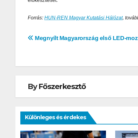
előkészítését.
Forrás:
HUN-REN Magyar Kutatási Hálózat
, továb
Bejegyzés
Megnyílt Magyarország első LED-moz
navigáció
AUDIO
MŰSZAKI
Thermalt
ARGENT 
RGB 7.1
By
Főszerkesztő
Surround
Gaming
Headset t
Különleges és érdekes
– amikor 