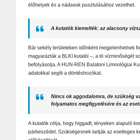
élőhelyek és a nádasok pusztulásához vezethet.
MEGKÓSTOLTUK
A kutatók kiemelték: az alacsony víz
Teszteltü
Dr. Greek-
Bár sekély területeken időnként megjelenhetnek fo
Óriási gir
magyarázták a BLKI kutatói –, a tó vízminőségét s
befolyásolja. A HUN-REN Balatoni Limnológiai Kut
és kellem
adatokkal segíti a döntéshozókat.
kerthelyi
Csepel
Nincs ok aggodalomra, de szükség van
szívében
folyamatos megfigyelésére és az ese
A kutatók célja, hogy higgadt, tényeken alapuló ko
párbeszédet. Szükségesnek tartják az esetleges k