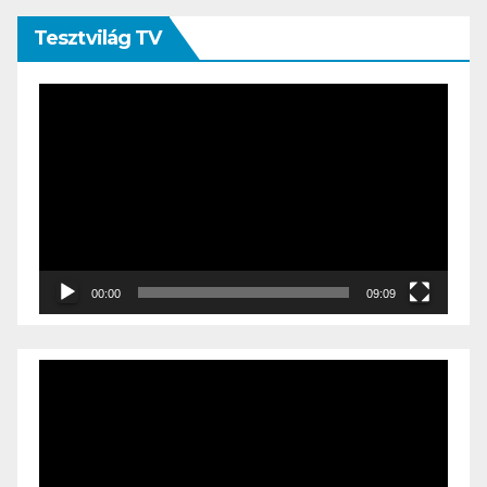
Tesztvilág TV
Videólejátszó
00:00
09:09
Videólejátszó