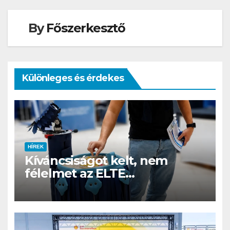
By
Főszerkesztő
Különleges és érdekes
HÍREK
Kíváncsiságot kelt, nem
félelmet az ELTE
etológusainak felszolgáló
robotja