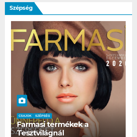
Szépség
a
CSAJOK
SZÉPSÉG
HERBioticum