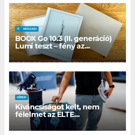
IT
MŰSZAKI
BOOX Go 10.3 (II. generáció)
Lumi teszt – fény az
éjszakában, fél könyvtár a
családi csomagban
HÍREK
Kíváncsiságot kelt, nem
félelmet az ELTE
etológusainak felszolgáló
robotja