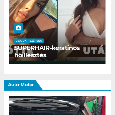
CSAJOK
SMINK
SZÉPSÉG
tinos
Szemöldök laminálás-a
meg mi?
Autó-Motor