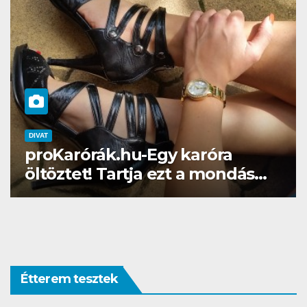
DIVAT
SZÉPSÉG
Egy karóra
Gél lakk otthon? N
 ezt a mondás…
Brillbirddel simán!
Étterem tesztek