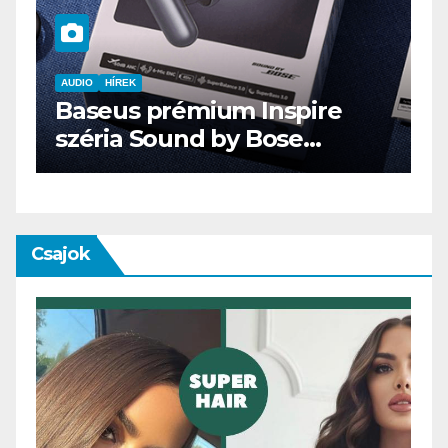
nspire
AUDIO
IT
MŰSZAKI
ose
ENDORFY VIRO Plus US
Csajok