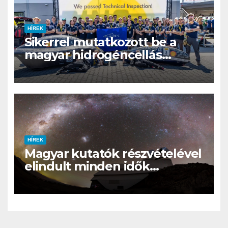
HÍREK
Sikerrel mutatkozott be a
magyar hidrogéncellás
versenyautó a Shell Eco-
Marathonon
HÍREK
Magyar kutatók részvételével
elindult minden idők
legambiciózusabb
égboltfelmérése