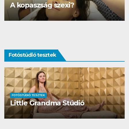
szexi?
DS3 és Zanzibár
Fotóstúdió tesztek
FOTÓSTÚDIÓ TESZTEK
ma Stúdió
Studio Differen