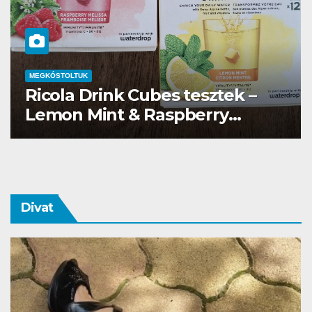
bes tesztek –
MEGKÓSTOLTUK
aspberry
Waterdrop üdítő k
Divat