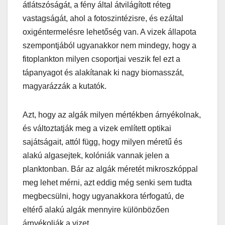
átlátszóságát, a fény által átvilágított réteg
vastagságát, ahol a fotoszintézisre, és ezáltal
oxigéntermelésre lehetőség van. A vizek állapota
szempontjából ugyanakkor nem mindegy, hogy a
fitoplankton milyen csoportjai veszik fel ezt a
tápanyagot és alakítanak ki nagy biomasszát,
magyarázzák a kutatók.
Azt, hogy az algák milyen mértékben árnyékolnak,
és változtatják meg a vizek említett optikai
sajátságait, attól függ, hogy milyen méretű és
alakú algasejtek, kolóniák vannak jelen a
planktonban. Bár az algák méretét mikroszkóppal
meg lehet mérni, azt eddig még senki sem tudta
megbecsülni, hogy ugyanakkora térfogatú, de
eltérő alakú algák mennyire különbözően
árnyékolják a vizet.