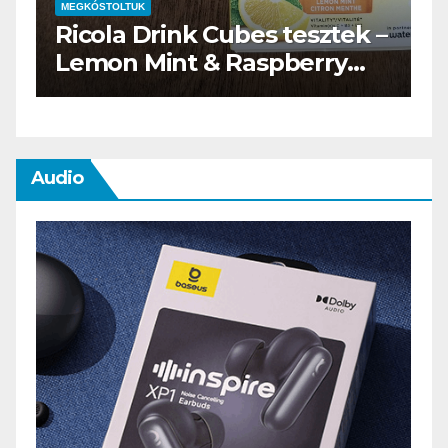
MEGKÓSTOLTUK
 tesztek –
Waterdrop üdítő kapszu
pberry
teszt
Audio