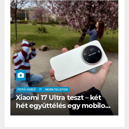
IT
MŰSZAKI
eszt – két
BOOX Go 10.3 teszt – 
egy mobilos
az e-book olvasó felnő
ppel”
öltönyt húz