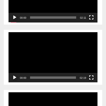
00:00
02:11
Videólejátszó
00:00
02:19
Videólejátszó