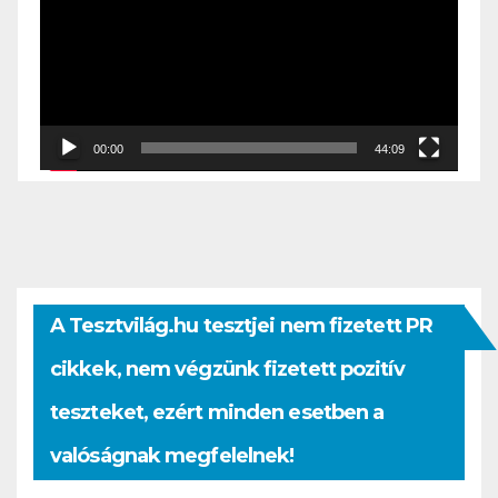
00:00
44:09
A Tesztvilág.hu tesztjei nem fizetett PR
cikkek, nem végzünk fizetett pozitív
teszteket, ezért minden esetben a
valóságnak megfelelnek!