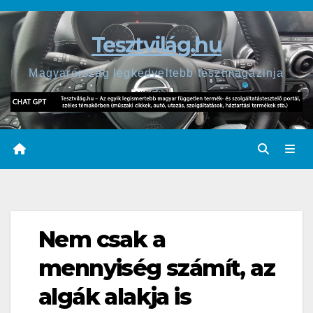
Skip
to
Tesztvilág.hu
content
Magyarország legkedveltebb tesztmagazinja
Nem csak a
mennyiség számít, az
algák alakja is