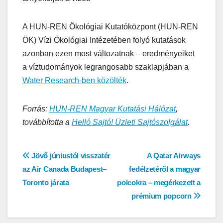
A HUN-REN Ökológiai Kutatóközpont (HUN-REN
ÖK) Vízi Ökológiai Intézetében folyó kutatások
azonban ezen most változatnak – eredményeiket
a víztudományok legrangosabb szaklapjában a
Water Research-ben közölték
.
Forrás:
HUN-REN Magyar Kutatási Hálózat
,
továbbította a
Helló Sajtó! Üzleti Sajtószolgálat
.
Bejegyzés
Jövő júniustól visszatér
A Qatar Airways
az Air Canada Budapest‒
fedélzetéről a magyar
navigáció
Toronto járata
polcokra – megérkezett a
prémium popcorn