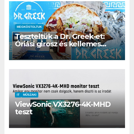
MEGKÓSTOLTUK
Teszteltük a Dr. Greek-et:
Óriási girosz és kellemes
kerthelyiség Csepel szívében
IT
MŰSZAKI
ViewSonic VX3276-4K-MHD
teszt