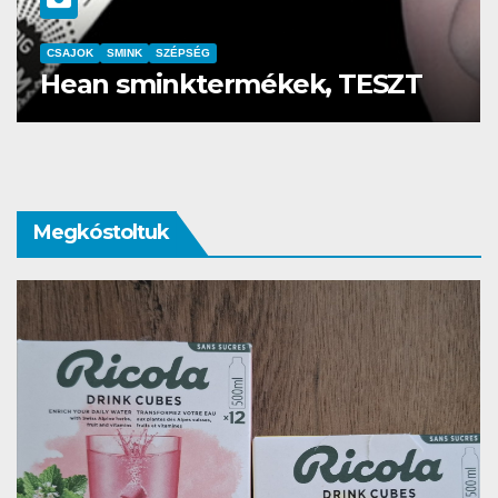
SMINK
SZÉPSÉG
emutatója a
Pierre René, ha
k moziban
vágysz
Megkóstoltuk