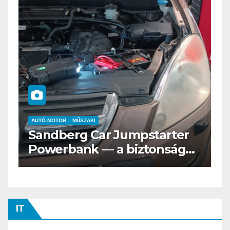
AUTÓ-MOTOR
ELEKTROMOS
umpstarter
Az új Nissan LEAF csak
biztonságos
Tesztvilágra vár!
IT