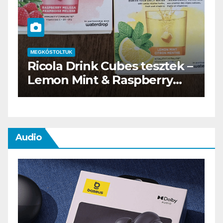
MEGKÓSTOLTUK
–
Waterdrop üdítő kapszula
teszt
Audio