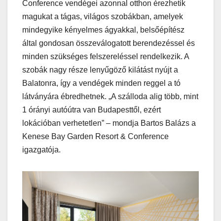
Conference vendégei azonnal otthon érezhetik
magukat a tágas, világos szobákban, amelyek
mindegyike kényelmes ágyakkal, belsőépítész
által gondosan összeválogatott berendezéssel és
minden szükséges felszereléssel rendelkezik. A
szobák nagy része lenyűgöző kilátást nyújt a
Balatonra, így a vendégek minden reggel a tó
látványára ébredhetnek. „A szálloda alig több, mint
1 órányi autóútra van Budapesttől, ezért
lokációban verhetetlen” – mondja Bartos Balázs a
Kenese Bay Garden Resort & Conference
igazgatója.