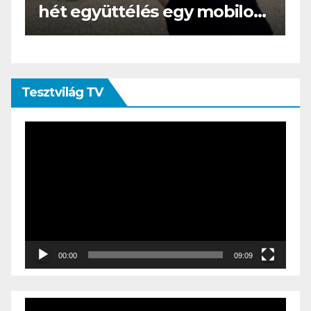
s
az e-book olvasó felnő, és
öltönyt húz
Tesztvilág TV
Videólejátszó
00:00
09:09
Videólejátszó