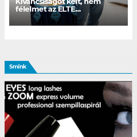
Kíváncsiságot kelt, nem
félelmet az ELTE
etológusainak felszolgáló
robotja
Smink