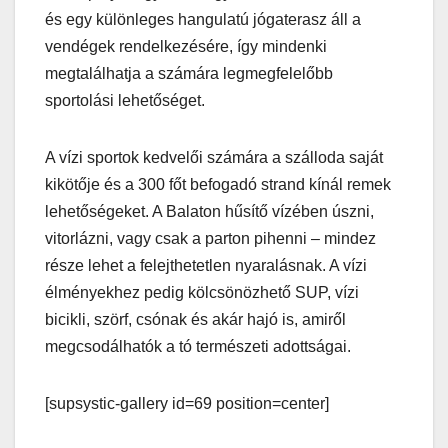
és egy különleges hangulatú jógaterasz áll a
vendégek rendelkezésére, így mindenki
megtalálhatja a számára legmegfelelőbb
sportolási lehetőséget.
A vízi sportok kedvelői számára a szálloda saját
kikötője és a 300 főt befogadó strand kínál remek
lehetőségeket. A Balaton hűsítő vízében úszni,
vitorlázni, vagy csak a parton pihenni – mindez
része lehet a felejthetetlen nyaralásnak. A vízi
élményekhez pedig kölcsönözhető SUP, vízi
bicikli, szörf, csónak és akár hajó is, amiről
megcsodálhatók a tó természeti adottságai.
[supsystic-gallery id=69 position=center]