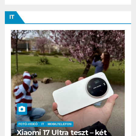
IT
IT
MŰSZAKI
BOOX Go 10.3 teszt – Amikor