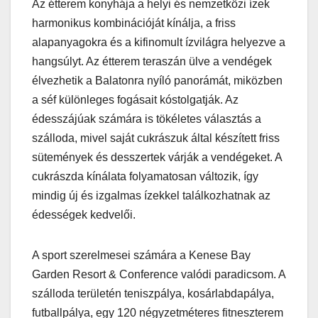
Az étterem konyhája a helyi és nemzetközi ízek
harmonikus kombinációját kínálja, a friss
alapanyagokra és a kifinomult ízvilágra helyezve a
hangsúlyt. Az étterem teraszán ülve a vendégek
élvezhetik a Balatonra nyíló panorámát, miközben
a séf különleges fogásait kóstolgatják. Az
édesszájúak számára is tökéletes választás a
szálloda, mivel saját cukrászuk által készített friss
sütemények és desszertek várják a vendégeket. A
cukrászda kínálata folyamatosan változik, így
mindig új és izgalmas ízekkel találkozhatnak az
édességek kedvelői.
A sport szerelmesei számára a Kenese Bay
Garden Resort & Conference valódi paradicsom. A
szálloda területén teniszpálya, kosárlabdapálya,
futballpálya, egy 120 négyzetméteres fitneszterem