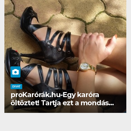
DIVAT
SZÉPSÉG
Gél lakk otthon? Naná, a
Brillbirddel simán!