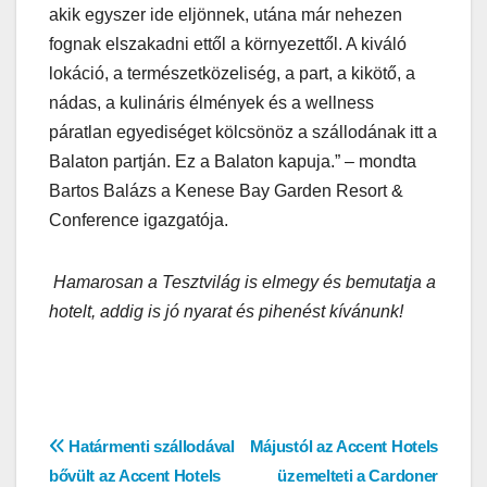
akik egyszer ide eljönnek, utána már nehezen
fognak elszakadni ettől a környezettől. A kiváló
lokáció, a természetközeliség, a part, a kikötő, a
nádas, a kulináris élmények és a wellness
páratlan egyediséget kölcsönöz a szállodának itt a
Balaton partján. Ez a Balaton kapuja.” – mondta
Bartos Balázs a Kenese Bay Garden Resort &
Conference igazgatója.
Hamarosan a Tesztvilág is elmegy és bemutatja a
hotelt, addig is jó nyarat és pihenést kívánunk!
Bejegyzés
Határmenti szállodával
Májustól az Accent Hotels
bővült az Accent Hotels
üzemelteti a Cardoner