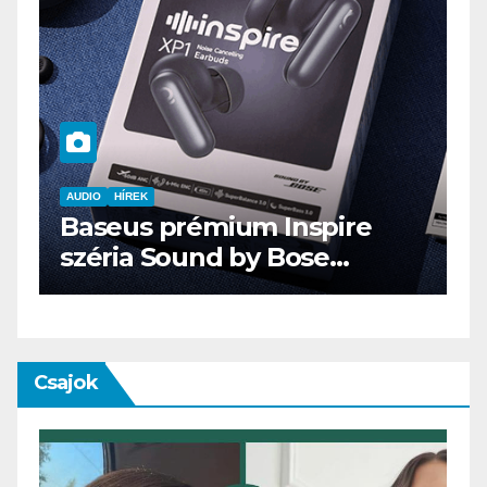
AUDIO
IT
MŰSZAKI
ENDORFY VIRO Plus USB
Csajok