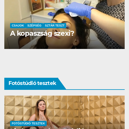
AUTÓ-MOTOR
SZTÁR TESZT
DS3 és Zanzibár Rita
Fotóstúdió tesztek
FOTÓSTÚDIÓ TESZTEK