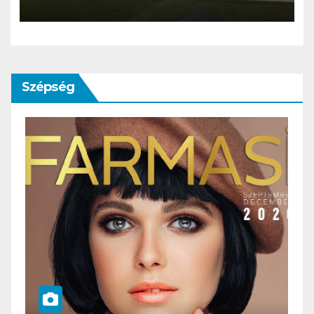
Budapest–Philadelphia
járatát
Szépség