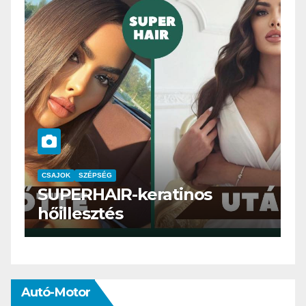
CSAJOK
SMINK
SZÉPSÉG
Szemöldök laminálás-az
meg mi?
Autó-Motor