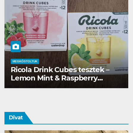
MEGKÓSTOLTUK
Waterdrop üdítő kapszula teszt
Divat