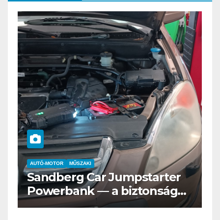
AUTÓ-MOTOR
ELEKTROMOS
Az új Nissan LEAF csak a
s
Tesztvilágra vár!