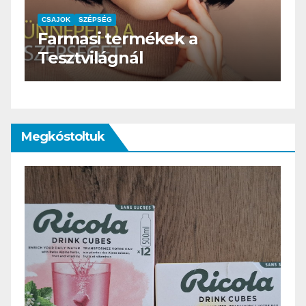
CSAJOK
SZÉPSÉG
HERBioticum
Megkóstoltuk