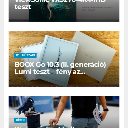
teszt
IT
MŰSZAKI
BOOX Go 10.3 (II. generáció)
Lumi teszt – fény az
éjszakában, fél könyvtár a
családi csomagban
HÍREK