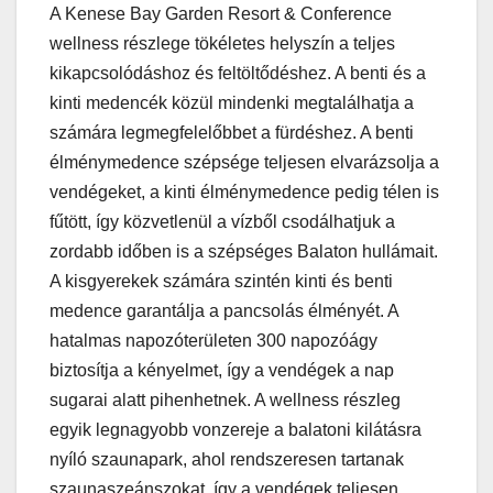
A Kenese Bay Garden Resort & Conference
wellness részlege tökéletes helyszín a teljes
kikapcsolódáshoz és feltöltődéshez. A benti és a
kinti medencék közül mindenki megtalálhatja a
számára legmegfelelőbbet a fürdéshez. A benti
élménymedence szépsége teljesen elvarázsolja a
vendégeket, a kinti élménymedence pedig télen is
fűtött, így közvetlenül a vízből csodálhatjuk a
zordabb időben is a szépséges Balaton hullámait.
A kisgyerekek számára szintén kinti és benti
medence garantálja a pancsolás élményét. A
hatalmas napozóterületen 300 napozóágy
biztosítja a kényelmet, így a vendégek a nap
sugarai alatt pihenhetnek. A wellness részleg
egyik legnagyobb vonzereje a balatoni kilátásra
nyíló szaunapark, ahol rendszeresen tartanak
szaunaszeánszokat, így a vendégek teljesen