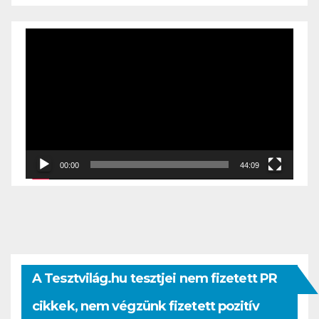
Videólejátszó
00:00
44:09
A Tesztvilág.hu tesztjei nem fizetett PR
cikkek, nem végzünk fizetett pozitív