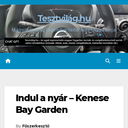
Skip
to
Tesztvilág.hu
content
Magyarország legkedveltebb tesztmagazinja
Indul a nyár – Kenese
Bay Garden
By
Főszerkesztő