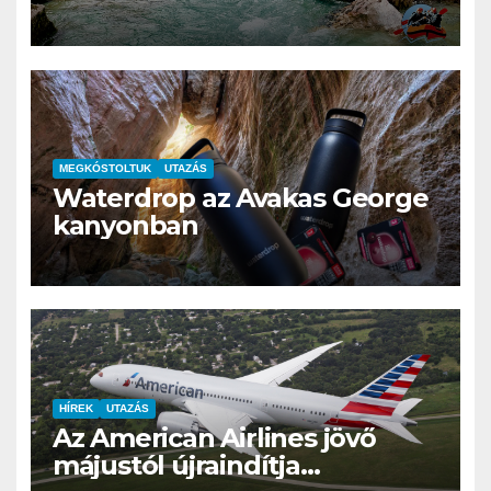
kértek volna még egy kört
MEGKÓSTOLTUK
UTAZÁS
Waterdrop az Avakas George
kanyonban
HÍREK
UTAZÁS
Az American Airlines jövő
májustól újraindítja