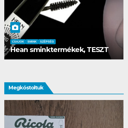
CSAJOK
SMINK
SZÉPSÉG
Szemöldök laminálás-az meg
mi?
Megkóstoltuk