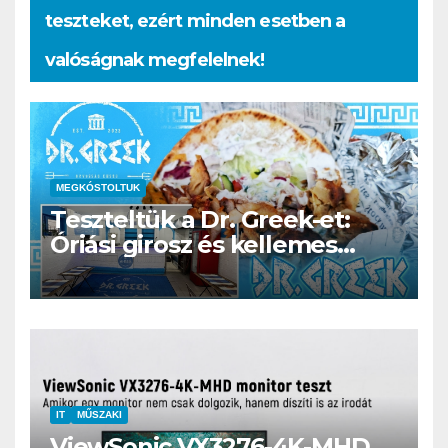
teszteket, ezért minden esetben a
valóságnak megfelelnek!
MEGKÓSTOLTUK
Teszteltük a Dr. Greek-et:
Óriási girosz és kellemes
kerthelyiség Csepel szívében
IT
MŰSZAKI
ViewSonic VX3276-4K-MHD