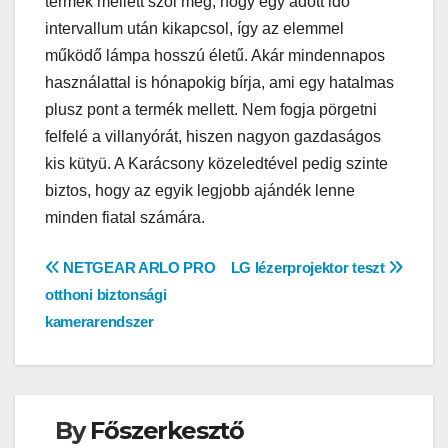
termék mellett szól még, hogy egy adott idő
intervallum után kikapcsol, így az elemmel
működő lámpa hosszú életű. Akár mindennapos
használattal is hónapokig bírja, ami egy hatalmas
plusz pont a termék mellett. Nem fogja pörgetni
felfelé a villanyórát, hiszen nagyon gazdaságos
kis kütyü. A Karácsony közeledtével pedig szinte
biztos, hogy az egyik legjobb ajándék lenne
minden fiatal számára.
Bejegyzés
NETGEAR ARLO PRO
LG lézerprojektor teszt
otthoni biztonsági
navigáció
kamerarendszer
By
Főszerkesztő