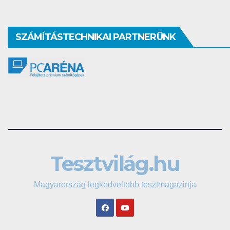
SZÁMÍTÁSTECHNIKAI PARTNERÜNK
Tesztvilág.hu
Magyarország legkedveltebb tesztmagazinja