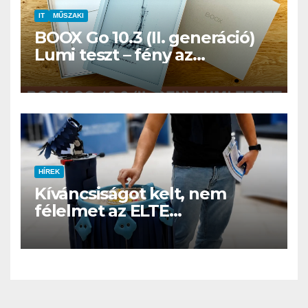
IT
MŰSZAKI
BOOX Go 10.3 (II. generáció)
Lumi teszt – fény az
éjszakában, fél könyvtár a
családi csomagban
HÍREK
Kíváncsiságot kelt, nem
félelmet az ELTE
etológusainak felszolgáló
robotja