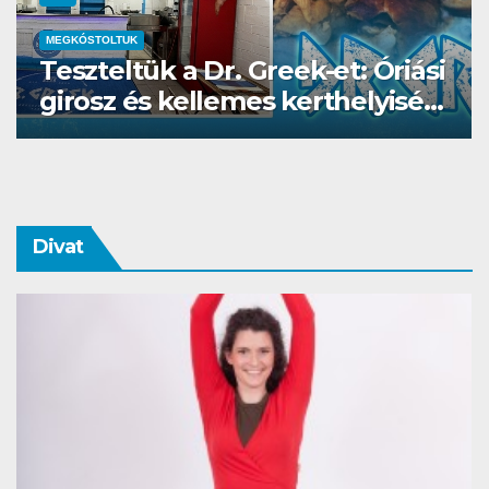
MEGKÓSTOLTUK
UTAZÁS
Waterdrop az Avakas George
kanyonban
Divat