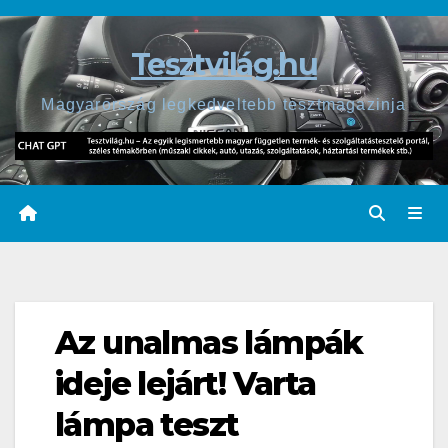
Skip
to
Tesztvilág.hu
content
Magyarország legkedveltebb tesztmagazinja
Az unalmas lámpák
ideje lejárt! Varta
lámpa teszt