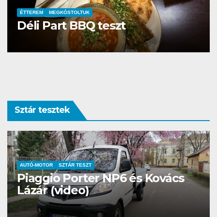
ÉTTEREM
MEGKÓSTOLTUK
Lóbár Vendéglő
Sztár tesztek
SZTÁR TESZT
Hungairan Vizsla Inu
(HVI)+Videó