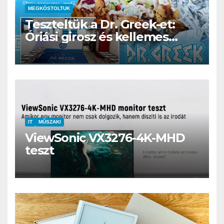
MEGKÓSTOLTUK
Teszteltük a Dr. Greek-et:
Óriási girosz és kellemes
kerthelyiség Csepel szívében
IT
MŰSZAKI
ViewSonic VX3276-4K-MHD
teszt