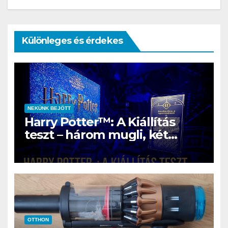
Különleges és érdekes
NEKÜNK BEJÖTT
Harry Potter™: A Kiállítás
teszt – három mugli, két
rajongó és egy varázslatos
nap Szentendrén
OTTHON