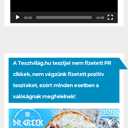
00:00
44:09
A Tesztvilág.hu tesztjei nem fizetett PR
cikkek, nem végzünk fizetett pozitív
teszteket, ezért minden esetben a
valóságnak megfelelnek!