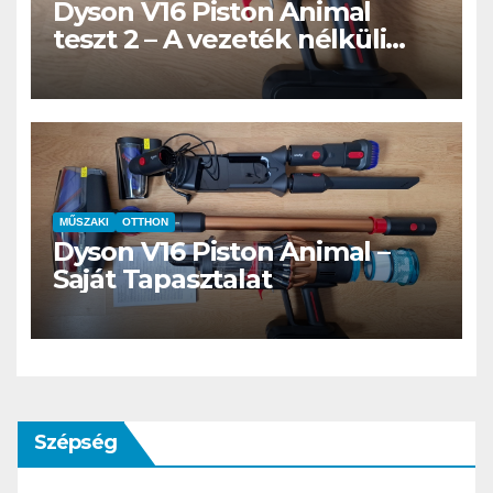
Dyson V16 Piston Animal
teszt 2 – A vezeték nélküli
porszívó, ami új szintre emeli
a kutyaszőr eltávolítást
MŰSZAKI
OTTHON
Dyson V16 Piston Animal –
Saját Tapasztalat
Szépség