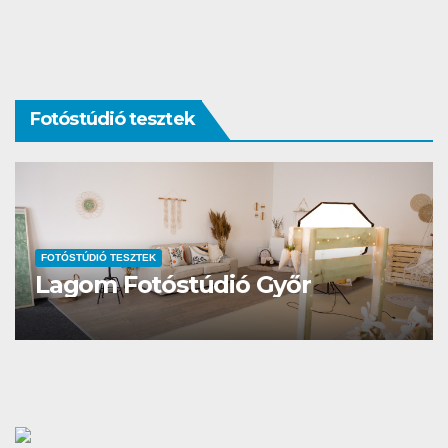
Fotóstúdió tesztek
FOTÓSTÚDIÓ TESZTEK
NDustrial Stúdió