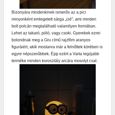
Bizonyára mindenkinek ismerős az a pici
minyonként emlegetett sárga „izé”, ami minden
bolt polcán megtalálható valamilyen formában.
Lehet az takaró, póló, vagy csoki. Gyerekek ezrei
bolondnak meg a Gru című rajzfilm aranyos
figuráiért, akik mostanra már a felnőttek körében is
egyre népszerűbbek. Épp ezért a Varta legújabb
terméke minden korosztály arcára mosolyt csal.