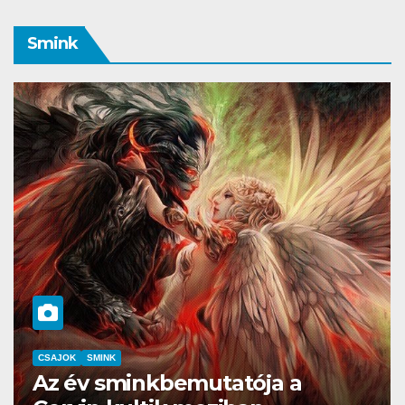
Smink
SMINK
SZÉPSÉG
Pierre René, ha luxus sminkre