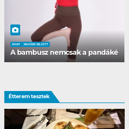
DIVAT
BLING Ékszer- A bizsu
birodalom
Étterem tesztek