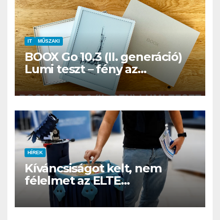
IT
MŰSZAKI
BOOX Go 10.3 (II. generáció)
Lumi teszt – fény az
éjszakában, fél könyvtár a
családi csomagban
HÍREK
Kíváncsiságot kelt, nem
félelmet az ELTE
etológusainak felszolgáló
robotja