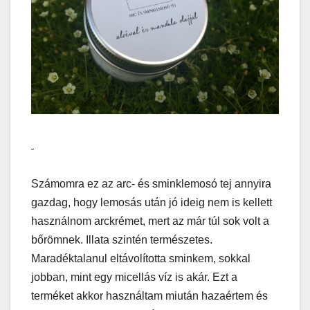
Számomra ez az arc- és sminklemosó tej annyira
gazdag, hogy lemosás után jó ideig nem is kellett
használnom arckrémet, mert az már túl sok volt a
bőrömnek. Illata szintén természetes.
Maradéktalanul eltávolította sminkem, sokkal
jobban, mint egy micellás víz is akár. Ezt a
terméket akkor használtam miután hazaértem és