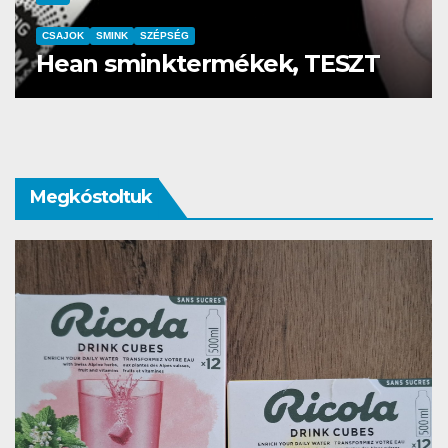
CSAJOK
SMINK
SZÉPSÉG
Hean sminktermékek, TESZT
Megkóstoltuk