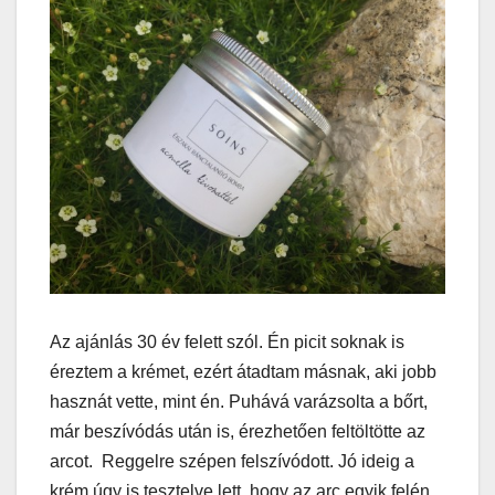
Az ajánlás 30 év felett szól. Én picit soknak is
éreztem a krémet, ezért átadtam másnak, aki jobb
hasznát vette, mint én. Puhává varázsolta a bőrt,
már beszívódás után is, érezhetően feltöltötte az
arcot. Reggelre szépen felszívódott. Jó ideig a
krém úgy is tesztelve lett, hogy az arc egyik felén