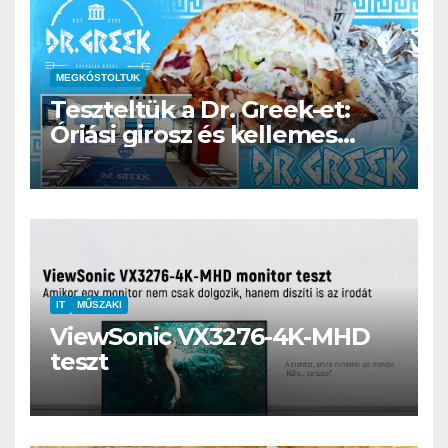
MEGKÓSTOLTUK
Teszteltük a Dr. Greek-et:
Óriási girosz és kellemes
kerthelyiség Csepel szívében
IT
MŰSZAKI
ViewSonic VX3276-4K-MHD
teszt