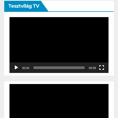
Tesztvilág TV
Videólejátszó
00:00
09:09
Videólejátszó