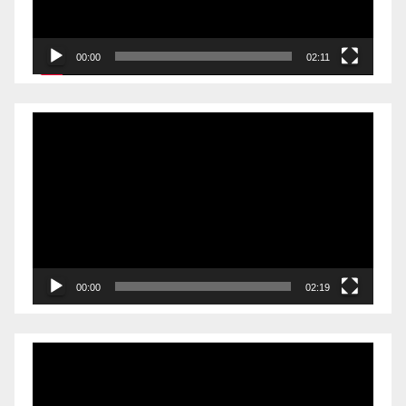
00:00
02:11
Videólejátszó
00:00
02:19
Videólejátszó