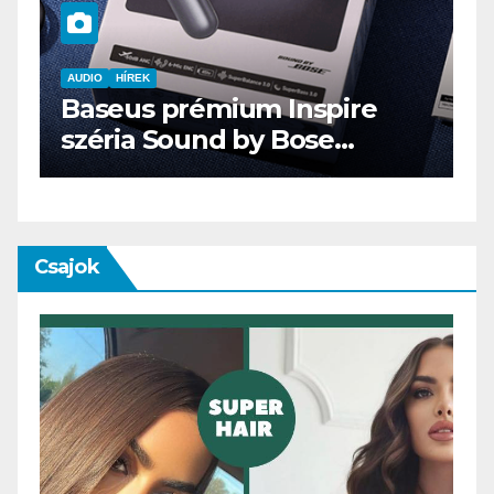
AUDIO
HÍREK
Baseus prémium Inspire
A
széria Sound by Bose
E
technológiával
Csajok