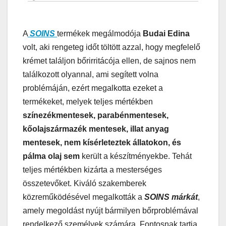
A
SOINS
termékek megálmodója
Budai Edina
volt, aki rengeteg időt töltött azzal, hogy megfelelő
krémet találjon bőrirritácója ellen, de sajnos nem
találkozott olyannal, ami segített volna
problémáján, ezért megalkotta ezeket a
termékeket, melyek teljes mértékben
színezékmentesek, parabénmentesek,
kőolajszármazék mentesek, illat anyag
mentesek, nem kísérleteztek állatokon, és
pálma olaj sem
került a készítményekbe. Tehát
teljes mértékben kizárta a mesterséges
összetevőket. Kiváló szakemberek
közreműködésével megalkották a
SOINS márkát
,
amely megoldást nyújt bármilyen bőrproblémával
rendelkező személyek számára. Fontosnak tartja,