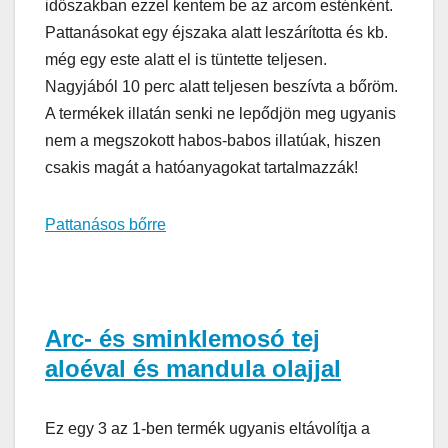
időszakban ezzel kentem be az arcom esténként.
Pattanásokat egy éjszaka alatt leszárította és kb.
még egy este alatt el is tüntette teljesen.
Nagyjából 10 perc alatt teljesen beszívta a bőröm.
A termékek illatán senki ne lepődjön meg ugyanis
nem a megszokott habos-babos illatúak, hiszen
csakis magát a hatóanyagokat tartalmazzák!
Pattanásos bőrre
Arc- és sminklemosó tej
aloéval és mandula olajjal
Ez egy 3 az 1-ben termék ugyanis eltávolítja a