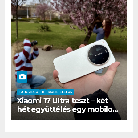
FOTÓ-VIDEÓ
IT
MOBILTELEFON
IT
Xiaomi 17 Ultra teszt – két
B
hét együttélés egy mobilos
a
„fényképezőgéppel”
ö