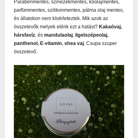
Parabénmentes, színezékmentes, kőolajmentes,
parfümmentes, szilikonmentes, pálma olaj mentes,
és állatokon nem kísérleteztek. Mik azok az
összetevők melyek elérik ezt a hatást?
Kakaóvaj,
hársfavíz
, és
mandulaolaj
,
ligetszépeolaj,
panthenol, E-vitamin, shea vaj
. Csupa szuper
összetevő.