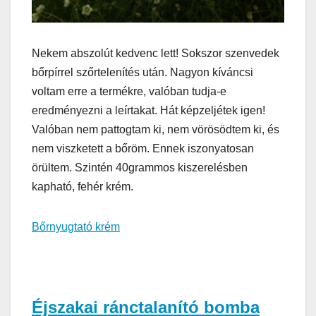
Nekem abszolút kedvenc lett! Sokszor szenvedek
bőrpírrel szőrtelenítés után. Nagyon kíváncsi
voltam erre a termékre, valóban tudja-e
eredményezni a leírtakat. Hát képzeljétek igen!
Valóban nem pattogtam ki, nem vörösödtem ki, és
nem viszketett a bőröm. Ennek iszonyatosan
örültem. Szintén 40grammos kiszerelésben
kapható, fehér krém.
Bőrnyugtató krém
Éjszakai ránctalanító bomba