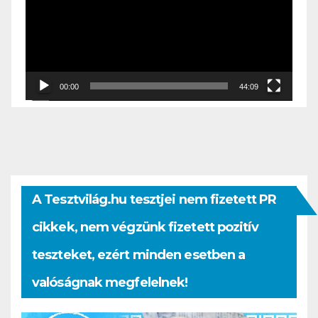
00:00
44:09
A Tesztvilág.hu tesztjei nem fizetett PR
cikkek, nem végzünk fizetett pozitív
teszteket, ezért minden esetben a
valóságnak megfelelnek!