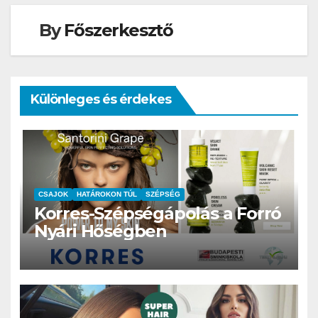
By
Főszerkesztő
Különleges és érdekes
CSAJOK
HATÁROKON TÚL
SZÉPSÉG
Korres-Szépségápolás a Forró
Nyári Hőségben