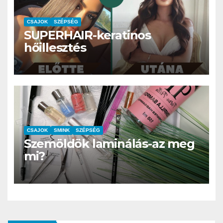
CSAJOK
SZÉPSÉG
SUPERHAIR-keratinos
hőillesztés
CSAJOK
SMINK
SZÉPSÉG
Szemöldök laminálás-az meg
mi?