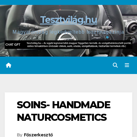
Skip
to
Tesztvilág.hu
content
Magyarország legkedveltebb tesztmagazinja
SOINS- HANDMADE
NATURCOSMETICS
By
Főszerkesztő