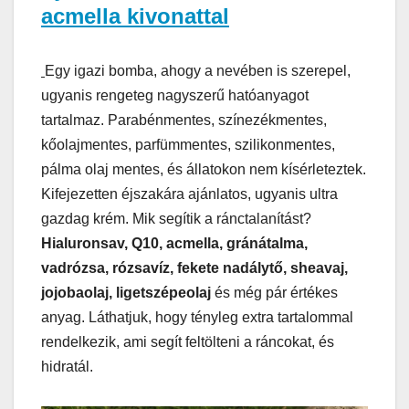
acmella kivonattal
Egy igazi bomba, ahogy a nevében is szerepel,
ugyanis rengeteg nagyszerű hatóanyagot
tartalmaz. Parabénmentes, színezékmentes,
kőolajmentes, parfümmentes, szilikonmentes,
pálma olaj mentes, és állatokon nem kísérleteztek.
Kifejezetten éjszakára ajánlatos, ugyanis ultra
gazdag krém. Mik segítik a ránctalanítást?
Hialuronsav, Q10, acmella, gránátalma,
vadrózsa, rózsavíz, fekete nadálytő, sheavaj,
jojobaolaj, ligetszépeolaj
és még pár értékes
anyag. Láthatjuk, hogy tényleg extra tartalommal
rendelkezik, ami segít feltölteni a ráncokat, és
hidratál.