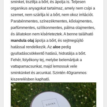
sminket, tisztítja a bőrt, és ápolja is. Teljesen
organikus anyagokat tartalmaz, amely nem csípi a
szemet, nem szárítja ki a bőrt, nem okoz irritációt.
Parabénmentes, színezékmentes, kőolajmentes,
parfümmentes, szilikonmentes, pálma olajmentes,
és állatokon nem kísérleteztek. A benne található
mandula olaj
ápolja a bőrt, és sejtmegújító
hatással rendelkezik. Az
aloe
pedig
gyulladáscsökkentő hatású, hidratálja a bőrt.
Fehér, folyékony tej, melybe belemártjuk a
vattapamacsunkat, majd lemossuk vele
sminkünket és arcunkat. Szintén 40grammos
kiszerelésben kapható.