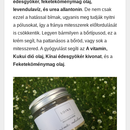
édesgyökér, feketeköménymag olaj,
levendulavíz, és urea allantonin
. De nem csak
ezzel a hatással bírnak, ugyanis meg tudják nyitni
a pólusokat, így a fránya mitesszerek előfordulását
is csökkentik. Legyen bármilyen a bőrtípusod, ez a
krém segít, ha pattanásos a bőröd, vagy sok a
mitesszered. A gyógyulást segíti az
A vitamin,
Kukui dió olaj, Kínai édesgyökér kivonat
, és a
Feketeköménymag olaj
.