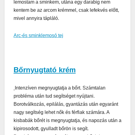
lemostam a sminkem, utána egy darabig nem
kentem be az arcom krémmel, csak lefekvés előtt,
mivel annyira tápláló.
Arc-és sminklemosó tej
Bőrnyugtató krém
Intenzíven megnyugtatja a bőrt. Számtalan
probléma után tud segítséget nyújtani.
Borotválkozás, epilálás, gyantázás után egyaránt
nagy segítség lehet nők és férfiak számára. A
kisbabák bőrét is megnyugtatja, és napozás után a
kipirosodott, gyulladt bőrön is segít.