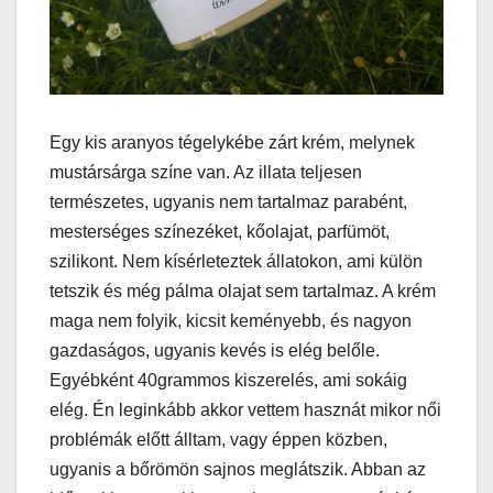
Egy kis aranyos tégelykébe zárt krém, melynek
mustársárga színe van. Az illata teljesen
természetes, ugyanis nem tartalmaz parabént,
mesterséges színezéket, kőolajat, parfümöt,
szilikont. Nem kísérleteztek állatokon, ami külön
tetszik és még pálma olajat sem tartalmaz. A krém
maga nem folyik, kicsit keményebb, és nagyon
gazdaságos, ugyanis kevés is elég belőle.
Egyébként 40grammos kiszerelés, ami sokáig
elég. Én leginkább akkor vettem hasznát mikor női
problémák előtt álltam, vagy éppen közben,
ugyanis a bőrömön sajnos meglátszik. Abban az