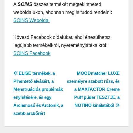
A
SOINS
összes termékét megtekintheted
weboldalukon, ahonnan meg is tudod rendelni:
SOINS Weboldal
Kövesd Facebook oldalukat, ahol értesülhetsz
legújabb termékeikről, nyereményjátékaikról:
SOINS Facebook
Bejegyzés
ELISE termékek, a
MOODmatcher LUXE
Pihentető alvásért, a
személyre szabott rúzs, és
navigáció
Menstruációs problémák
a MAXFACTOR Creme
enyhítésére, és egy
Puff púder TESZTJE, a
Arclemosó és Arctonik, a
NOTINO kínálatából
szebb arcbőrért