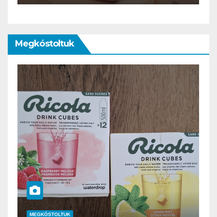
Megkóstoltuk
MEGKÓSTOLTUK
M