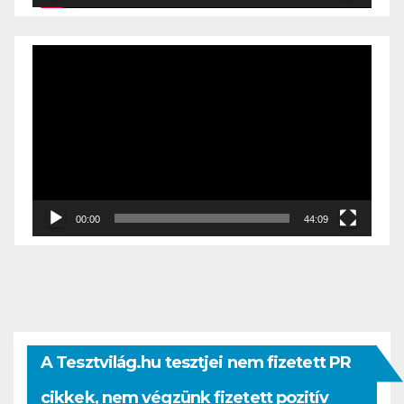
Videólejátszó
00:00
44:09
A Tesztvilág.hu tesztjei nem fizetett PR
cikkek, nem végzünk fizetett pozitív