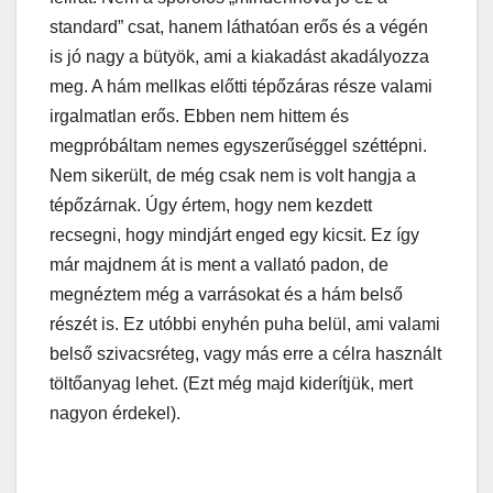
standard” csat, hanem láthatóan erős és a végén
is jó nagy a bütyök, ami a kiakadást akadályozza
meg. A hám mellkas előtti tépőzáras része valami
irgalmatlan erős. Ebben nem hittem és
megpróbáltam nemes egyszerűséggel széttépni.
Nem sikerült, de még csak nem is volt hangja a
tépőzárnak. Úgy értem, hogy nem kezdett
recsegni, hogy mindjárt enged egy kicsit. Ez így
már majdnem át is ment a vallató padon, de
megnéztem még a varrásokat és a hám belső
részét is. Ez utóbbi enyhén puha belül, ami valami
belső szivacsréteg, vagy más erre a célra használt
töltőanyag lehet. (Ezt még majd kiderítjük, mert
nagyon érdekel).