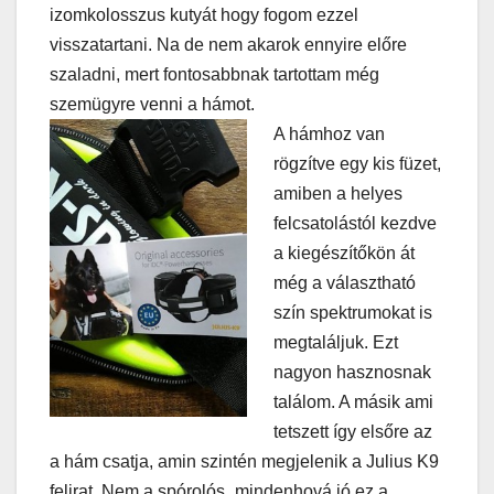
izomkolosszus kutyát hogy fogom ezzel
visszatartani. Na de nem akarok ennyire előre
szaladni, mert fontosabbnak tartottam még
szemügyre venni a hámot.
A hámhoz van
rögzítve egy kis füzet,
amiben a helyes
felcsatolástól kezdve
a kiegészítőkön át
még a választható
szín spektrumokat is
megtaláljuk. Ezt
nagyon hasznosnak
találom. A másik ami
tetszett így elsőre az
a hám csatja, amin szintén megjelenik a Julius K9
felirat. Nem a spórolós „mindenhová jó ez a