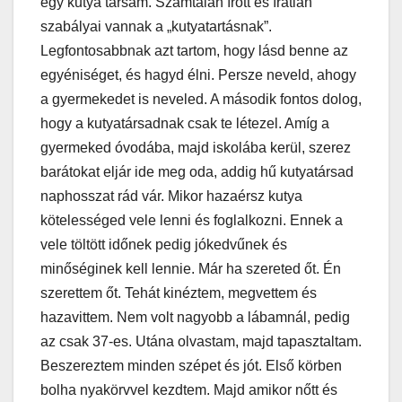
egy kutya társam. Számtalan írott és íratlan
szabályai vannak a „kutyatartásnak”.
Legfontosabbnak azt tartom, hogy lásd benne az
egyéniséget, és hagyd élni. Persze neveld, ahogy
a gyermekedet is neveled. A második fontos dolog,
hogy a kutyatársadnak csak te létezel. Amíg a
gyermeked óvodába, majd iskolába kerül, szerez
barátokat eljár ide meg oda, addig hű kutyatársad
naphosszat rád vár. Mikor hazaérsz kutya
kötelességed vele lenni és foglalkozni. Ennek a
vele töltött időnek pedig jókedvűnek és
minőséginek kell lennie. Már ha szereted őt. Én
szerettem őt. Tehát kinéztem, megvettem és
hazavittem. Nem volt nagyobb a lábamnál, pedig
az csak 37-es. Utána olvastam, majd tapasztaltam.
Beszereztem minden szépet és jót. Első körben
bolha nyakörvvel kezdtem. Majd amikor nőtt és