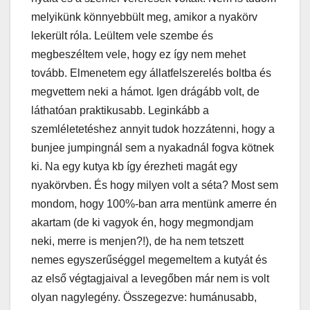
melyikünk könnyebbült meg, amikor a nyakörv
lekerült róla. Leültem vele szembe és
megbeszéltem vele, hogy ez így nem mehet
tovább. Elmenetem egy állatfelszerelés boltba és
megvettem neki a hámot. Igen drágább volt, de
láthatóan praktikusabb. Leginkább a
szemléletetéshez annyit tudok hozzátenni, hogy a
bunjee jumpingnál sem a nyakadnál fogva kötnek
ki. Na egy kutya kb így érezheti magát egy
nyakörvben. És hogy milyen volt a séta? Most sem
mondom, hogy 100%-ban arra mentünk amerre én
akartam (de ki vagyok én, hogy megmondjam
neki, merre is menjen?!), de ha nem tetszett
nemes egyszerűséggel megemeltem a kutyát és
az első végtagjaival a levegőben már nem is volt
olyan nagylegény. Összegezve: humánusabb,