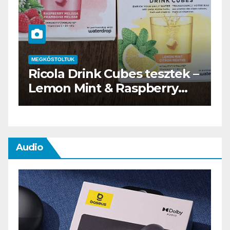
MEGKÓSTOLTUK
–
Waterdrop üdítő kapszula
teszt
Audio