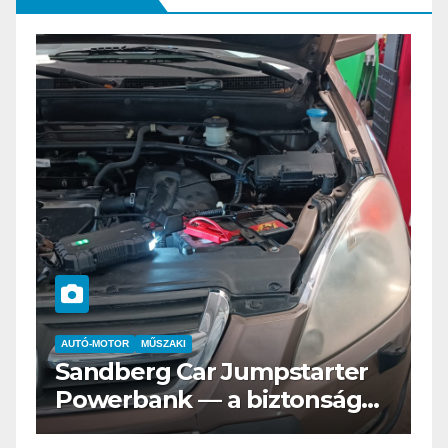
AUTÓ-MOTOR
ELEKTROMOS
Az új Nissan LEAF csak a
s
Tesztvilágra vár!