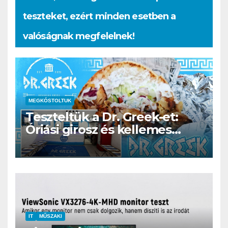
teszteket, ezért minden esetben a
valóságnak megfelelnek!
MEGKÓSTOLTUK
Teszteltük a Dr. Greek-et:
Óriási girosz és kellemes
kerthelyiség Csepel szívében
IT
MŰSZAKI