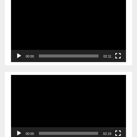
Videólejátszó
00:00
02:11
Videólejátszó
00:00
02:19