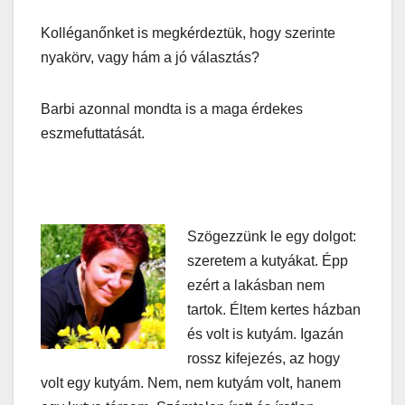
Kolléganőnket is megkérdeztük, hogy szerinte
nyakörv, vagy hám a jó választás?
Barbi azonnal mondta is a maga érdekes
eszmefuttatását.
Szögezzünk le egy dolgot:
szeretem a kutyákat. Épp
ezért a lakásban nem
tartok. Éltem kertes házban
és volt is kutyám. Igazán
rossz kifejezés, az hogy
volt egy kutyám. Nem, nem kutyám volt, hanem