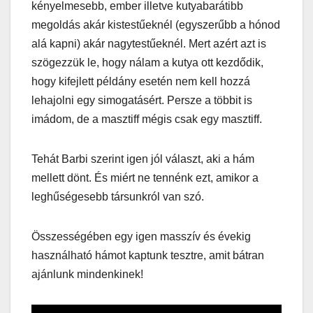
kényelmesebb, ember illetve kutyabarátibb
megoldás akár kistestűeknél (egyszerűbb a hónod
alá kapni) akár nagytestűeknél. Mert azért azt is
szögezzük le, hogy nálam a kutya ott kezdődik,
hogy kifejlett példány esetén nem kell hozzá
lehajolni egy simogatásért. Persze a többit is
imádom, de a masztiff mégis csak egy masztiff.
Tehát Barbi szerint igen jól választ, aki a hám
mellett dönt. És miért ne tennénk ezt, amikor a
leghűségesebb társunkról van szó.
Összességében egy igen masszív és évekig
használható hámot kaptunk tesztre, amit bátran
ajánlunk mindenkinek!