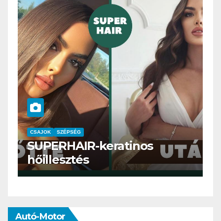
CSAJOK
SMINK
SZÉPSÉG
Szemöldök laminálás-az
meg mi?
Autó-Motor