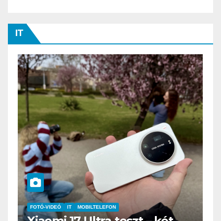
IT
IT
MŰSZAKI
BOOX Go 10.3 teszt – Amikor