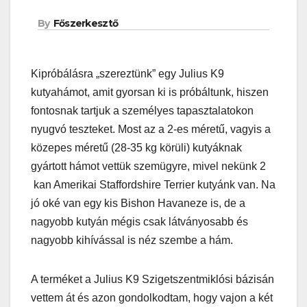
By
Főszerkesztő
Kipróbálásra „szereztünk” egy Julius K9
kutyahámot, amit gyorsan ki is próbáltunk, hiszen
fontosnak tartjuk a személyes tapasztalatokon
nyugvó teszteket. Most az a 2-es méretű, vagyis a
közepes méretű (28-35 kg körüli) kutyáknak
gyártott hámot vettük szemügyre, mivel nekünk 2
kan Amerikai Staffordshire Terrier kutyánk van. Na
jó oké van egy kis Bishon Havaneze is, de a
nagyobb kutyán mégis csak látványosabb és
nagyobb kihívással is néz szembe a hám.
A terméket a Julius K9 Szigetszentmiklósi bázisán
vettem át és azon gondolkodtam, hogy vajon a két