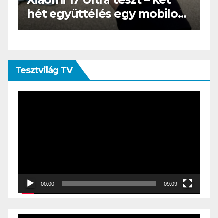
s
az e-book olvasó felnő, és
öltönyt húz
Tesztvilág TV
Videólejátszó
00:00
09:09