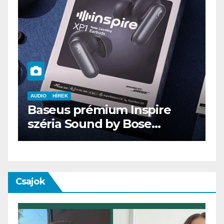
AUDIO
IT
MŰSZAKI
ENDORFY VIRO Plus USB
Csajok