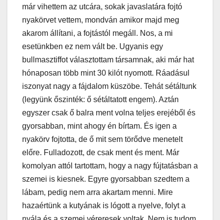
már vihettem az utcára, sokak javaslatára fojtó
nyakörvet vettem, mondván amikor majd meg
akarom állítani, a fojtástól megáll. Nos, a mi
esetünkben ez nem vált be. Ugyanis egy
bullmasztiffot választottam társamnak, aki már hat
hónaposan több mint 30 kilót nyomott. Ráadásul
iszonyat nagy a fájdalom küszöbe. Tehát sétáltunk
(legyünk őszinték: ő sétáltatott engem). Aztán
egyszer csak ő balra ment volna teljes erejéből és
gyorsabban, mint ahogy én bírtam. És igen a
nyakörv fojtotta, de ő mit sem törődve menetelt
előre. Fulladozott, de csak ment és ment. Már
komolyan attól tartottam, hogy a nagy fújtatásban a
szemei is kiesnek. Egyre gyorsabban szedtem a
lábam, pedig nem arra akartam menni. Mire
hazaértünk a kutyának is lógott a nyelve, folyt a
nyála és a szemei véreresek voltak. Nem is tudom