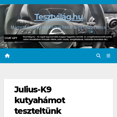
Skip
to
Tesztvilág.hu
content
Magyarország legkedveltebb tesztmagazinja
Julius-K9
kutyahámot
teszteltünk