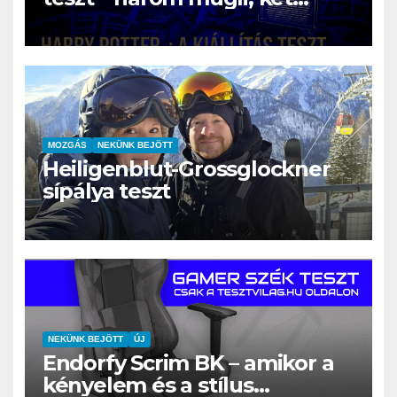
rajongó és egy varázslatos
nap Szentendrén
MOZGÁS
NEKÜNK BEJÖTT
Heiligenblut-Grossglockner
sípálya teszt
NEKÜNK BEJÖTT
ÚJ
Endorfy Scrim BK – amikor a
kényelem és a stílus