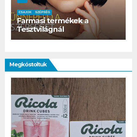
CSAJOK
SZÉPSÉG
HERBioticum
Megkóstoltuk