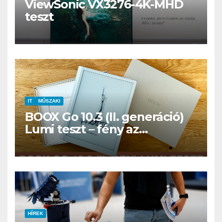
ViewSonic VX3276-4K-MHD
teszt
IT
MŰSZAKI
BOOX Go 10.3 (II. generáció)
Lumi teszt – fény az
éjszakában, fél könyvtár a
családi csomagban
HÍREK