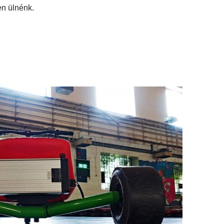
yleg
en ülnénk.
l
EGÉSZSÉG
ÉNIDŐ
NEKÜNK BEJÖTT
CSAJOK
HATÁRO
öd új
Te tudsz
Korres
újraéleszteni?
Széps
s a For
Hőség