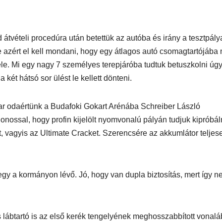
 átvételi procedúra után betettük az autóba és irány a tesztpály
e azért el kell mondani, hogy egy átlagos autó csomagtartójába
ele. Mi egy nagy 7 személyes terepjáróba tudtuk betuszkolni úgy
a két hátsó sor ülést le kellett dönteni.
AUDIO
MŰSZAKI
AUDIO
MŰSZAKI
ake
Sony WH-
Endorf
r odaértünk a Budafoki Gokart Arénába
Schreiber László
H5
1000XM6 teszt
Solum
donossal
, hogy profin kijelölt nyomvonalú pályán tudjuk kipróbál
– amikor a zaj
Strea
, vagyis az Ultimate Cracket. Szerencsére az akkumlátor teljese
egyszerűen
Onyx t
eltűnik
egy a kormányon lévő. Jó, hogy van dupla biztosítás, mert így 
eszt
a
 lábtartó is az első kerék tengelyének meghosszabbított vonalá