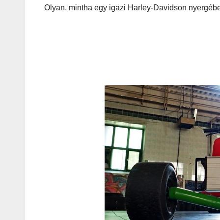
játék tén
Olyan, mintha egy igazi Harley-Davidson nyergéb
megszóla
CSAJOK
HÍREK
A bőrönd
sztárja