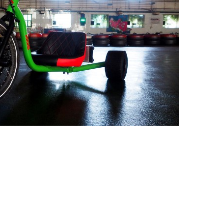
SUPERHAIR-
Szemö
polá
keratinos
laminá
Nyári
hőillesztés
meg m
n