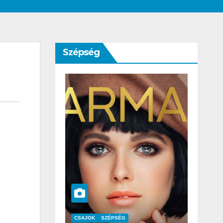
Szépség
SZÉPSÉG
CSAJOK
SZÉPSÉG