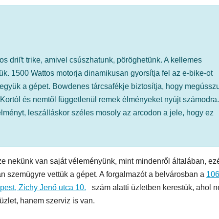
MEGKÓSTOLTUK
UTAZÁS
ÉTTEREM
MEGKÓ
k a
Waterdrop az
Déli P
 driﬅ trike, amivel csúszhatunk, pöröghetünk. A kellemes
et:
Avakas
teszt
k. 1500 Wattos motorja dinamikusan gyorsítja fel az e-bike-ot
osz
George
együk a gépet. Bowdenes tárcsafékje biztosítja, hogy megússz
t. Kortól és nemtől függetlenül remek élményeket nyújt számodra.
es
kanyonban
lményt, leszálláskor széles mosoly az arcodon a jele, hogy ez
ség
e nekünk van saját véleményünk, mint mindenről általában, ezé
n szemügyre vettük a gépet. A forgalmazót a belvárosban a
10
est, Zichy Jenő utca 10.
szám alatti üzletben kerestük, ahol 
üzlet, hanem szerviz is van.