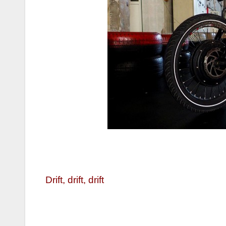
Korres-
Szépségá
s a Forró 
Hőségbe
Drift, drift, drift