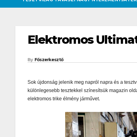
Elektromos Ultimat
By
Főszerkesztő
Sok újdonság jelenik meg napról napra és a teszt
különlegesebb tesztekkel színesítsük magazin olda
elektromos trike élmény járművet.
CSAJOK
HATÁROKON TÚL