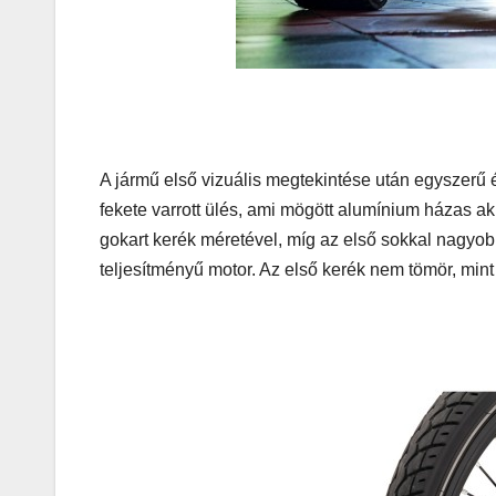
A jármű első vizuális megtekintése után egyszerű é
fekete varrott ülés, ami mögött alumínium házas a
gokart kerék méretével, míg az első sokkal nagyob
teljesítményű motor. Az első kerék nem tömör, min
AUTÓ-MOTOR
KGt Muss
– Elektro
erő arany