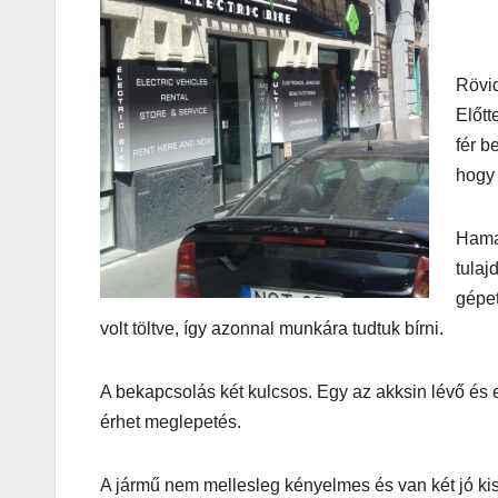
Rövid
Előtt
fér b
hogy 
AUDIO
MŰSZAKI
Thermalt
Hama
ARGENT 
tulaj
RGB 7.1
gépet
volt töltve, így azonnal munkára tudtuk bírni.
Surround
Gaming
A bekapcsolás két kulcsos. Egy az akksin lévő és 
Headset t
érhet meglepetés.
– amikor 
A jármű nem mellesleg kényelmes és van két jó kis