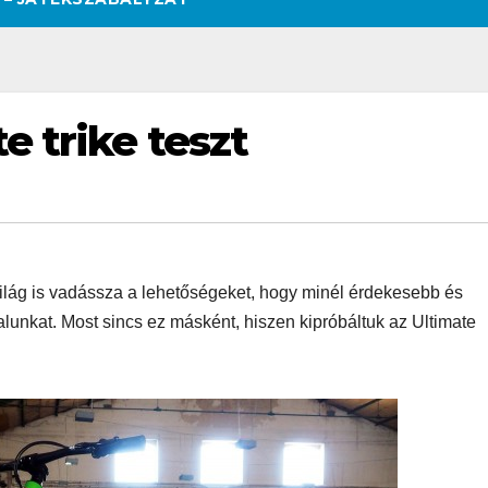
e trike teszt
világ is vadássza a lehetőségeket, hogy minél érdekesebb és
lunkat. Most sincs ez másként, hiszen kipróbáltuk az Ultimate
SZÉPSÉG
CSAJOK
SZÉPSÉG
CSAJOK
SMINK