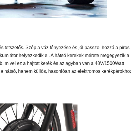
s tetszetős. Szép a váz fényezése és jól passzol hozzá a piros-
kkumlátor helyezkedik el. A hátsó kerekek mérete megegyezik a
b, mivel ez a hajtott kerék és az agyban van a 48V/1500Watt
t a hátsó, hanem küllős, hasonlóan az elektromos kerékpárokho
AUTÓ-MOTOR
AUTÓ-MOTOR
o EV
Harley-
BMW 
mos
Davidson®
1300GS
Pan America