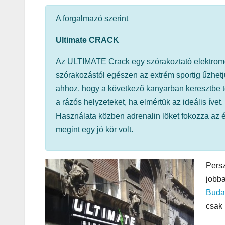
A forgalmazó szerint
MEGKÓSTOLTUK
Ultimate CRACK
Teszteltü
Az ULTIMATE Crack egy szórakoztató elektromos
Dr. Greek-
szórakozástól egészen az extrém sportig űzhetjü
Óriási gir
ahhoz, hogy a következő kanyarban keresztbe t
a rázós helyzeteket, ha elmértük az ideális íve
és kellem
Használata közben adrenalin löket fokozza az é
kerthelyi
megint egy jó kör volt.
Csepel
szívében
Persz
jobba
Budap
csak 