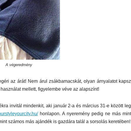
yleg
l
A végeredmény
EGÉSZSÉG
ÉNIDŐ
NEKÜNK BEJÖTT
CSAJOK
HATÁRO
öd új
Te tudsz
Korres
éri az árát! Nem árul zsákbamacskát, olyan árnyalatot kapsz
használat mellett, figyelembe véve az alapszínt!
újraéleszteni?
Széps
s a For
a invitál mindenkit, aki január 2-a és március 31-e között le
Hőség
ourstyleyourcity.hu/
honlapon. A nyeremény pedig ne más mint
int számos más ajándék is gazdára talál a sorsolás keretében!