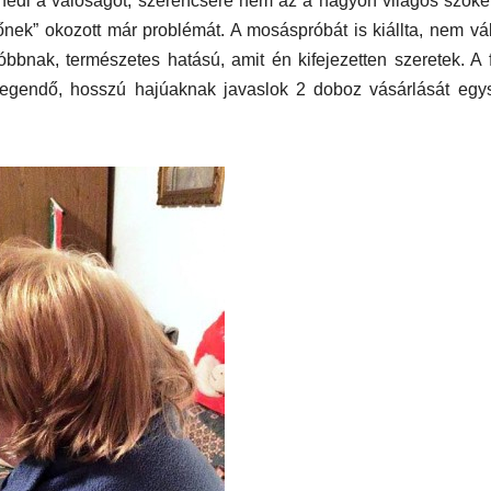
 fedi a valóságot, szerencsére nem az a nagyon világos szők
nek” okozott már problémát. A mosáspróbát is kiállta, nem vál
bnak, természetes hatású, amit én kifejezetten szeretek. A 
legendő, hosszú hajúaknak javaslok 2 doboz vásárlását egy
AUDIO
MŰSZAKI
AUDIO
MŰSZAKI
ake
Sony WH-
Endorf
H5
1000XM6 teszt
Solum
– amikor a zaj
Strea
egyszerűen
Onyx t
eltűnik
eszt
a