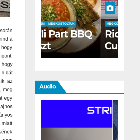
STOLTUK
MEGKÓSTOLTUK
MEGKÓST
art BBQ
Ricola Drink
Wat
során
mind a
Cubes tesztek
üdí
e hogy
– Lemon Mint
tes
mpont,
, hogy
& Raspberry
 hibát
Melissa
ik, az
Audio
t, meg
nt egy
sajnos
mányos
 miatt
ésének