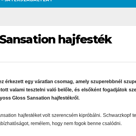
 Sansation hajfesték
éhez érkezett egy váratlan csomag, amely szuperebbnél szu
ott valami tesztelni való belőle, és elsőként fogadjátok sze
oss Gloss Sansation hajfestékről.
sation hajfestéket volt szerencsém kipróbálni. Schwarzkopf t
bízhatóságot, remélem, hogy nem fogok benne csalódni.
SZÉPSÉG
CSAJOK
SZÉPSÉG
CSAJOK
SMINK