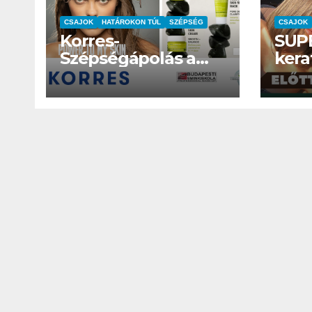
köntösbe
CSAJOK
HATÁROKON TÚL
SZÉPSÉG
CSAJOK
Korres-
SUP
Szépségápolás a
kera
Forró Nyári
hőil
Hőségben
IT
MŰSZAKI