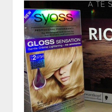
Korres-
Szépségá
s a Forró 
Hőségbe