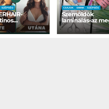
n
1250 ST teszt
SZÉPSÉG
CSAJOK
SMINK
SZÉPSÉG
ERHAIR-
Szemöldök
tinos
laminálás-az me
lesztés
mi?
IT
MŰSZAKI
IT
MŰSZAKI