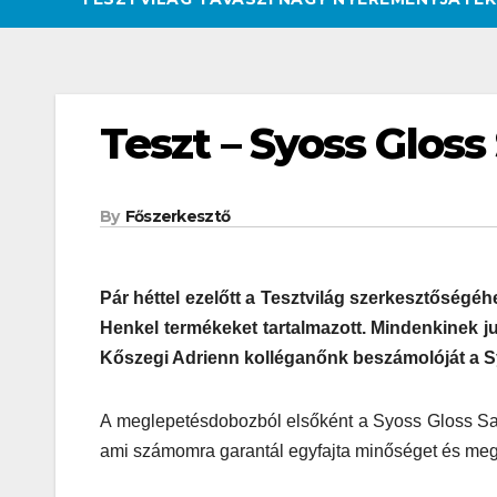
Teszt – Syoss Gloss
By
Főszerkesztő
Pár héttel ezelőtt a Tesztvilág szerkesztőség
Henkel termékeket tartalmazott. Mindenkinek jut
Kőszegi Adrienn kolléganőnk beszámolóját a Sy
A meglepetésdobozból elsőként a Syoss Gloss San
ami számomra garantál egyfajta minőséget és meg
CSAJOK
HATÁROKON TÚL