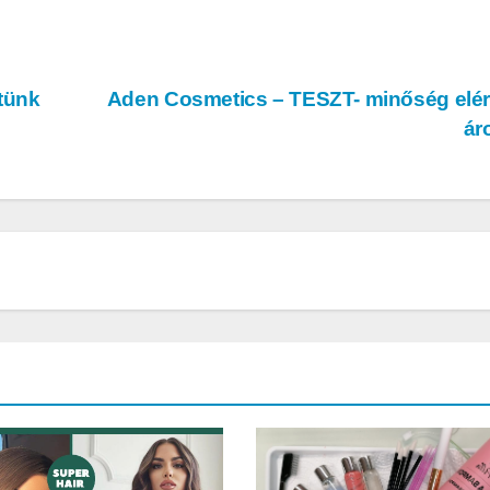
tünk
Aden Cosmetics – TESZT- minőség elé
ár
AUTÓ-MOTOR
AUTÓ-MOTOR
o EV
Harley-
BMW 
mos
Davidson®
1300GS
Pan America