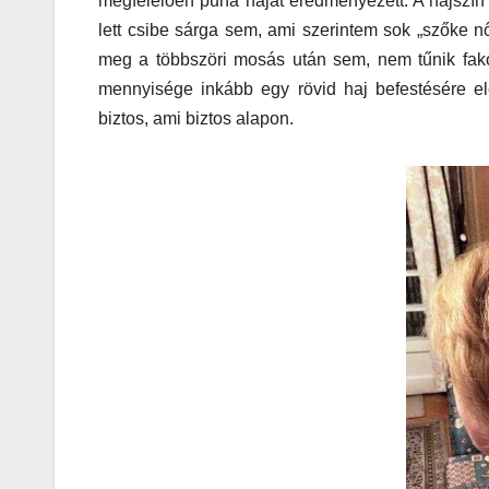
megfelelően puha hajat eredményezett. A hajszín
lett csibe sárga sem, ami szerintem sok „szőke nő
meg a többszöri mosás után sem, nem tűnik fakób
mennyisége inkább egy rövid haj befestésére e
biztos, ami biztos alapon.
AUDIO
MŰSZAKI
Thermalt
ARGENT 
RGB 7.1
Surround
Gaming
Headset t
– amikor 