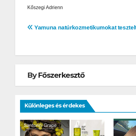
Kőszegi Adrienn
Bejegyzés
Yamuna natúrkozmetikumokat tesztel
navigáció
By
Főszerkesztő
AUTÓ-MOTOR
Különleges és érdekes
KGt Muss
– Elektro
erő arany