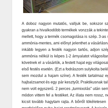
MEGKÓSTOLTUK
Teszteltü
A doboz nagyon mutatós, valljuk be, sokszor 
gyakran a hivalkodóbb termékek vonzzák a tekintet
Dr. Greek-
mellett, hogy a termék csomagolása is szép. 3-as 
Óriási gir
ammónia-mentes, ami előnyt jelenthet a vásárlá
inkább legyen a festék nagyon tartós, adjon szé
és kellem
ammónia nélkül is képes 1-2 árnyalatot világosítan
kerthelyi
követnek el a vásárlók, a festett hajat egy világos
első festés esetén. (Ezt a fodrászom sulykolta be
Csepel
sem mozdul a hajam színe). A festék tartalmaz eg
szívében
hajbalzsamot és egy pár kesztyűt. Praktikusnak ta
nem volt egyszerű. 2 perces „turmixolás” után se
módon vittem fel a festéket. Az illata nem rossz, 
kicsit tovább hagytam rajta. A bőrről tökéletesen