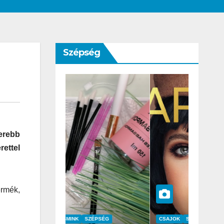
Szépség
perebb
rettel
ermék,
SZÉPSÉG
CSAJOK
SZÉPSÉG