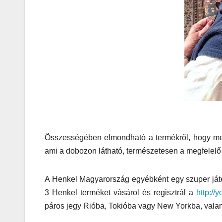
játék tén
megszóla
CSAJOK
HÍREK
A bőrönd
Összességében elmondható a termékről, hogy meg
ami a dobozon látható, természetesen a megfelelő 
sztárja
A Henkel Magyarország egyébként egy szuper játékr
3 Henkel terméket vásárol és regisztrál a
http://y
páros jegy Rióba, Tokióba vagy New Yorkba, valam