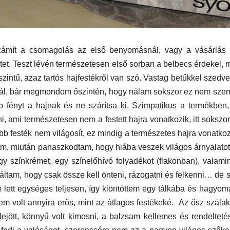
MEGKÓSTOLTUK
UTAZÁS
ÉTTEREM
MEGKÓ
k a
Waterdrop az
Déli P
számít a csomagolás az első benyomásnál, vagy a vásárlás 
et. Teszt lévén természetesen első sorban a belbecs érdekel, 
et:
Avakas
teszt
szintű, azaz tartós hajfestékről van szó. Vastag betűkkel szedv
osz
George
snál, bár megmondom őszintén, hogy nálam sokszor ez nem sze
p fényt a hajnak és ne szárítsa ki. Szimpatikus a termékben
es
kanyonban
i, ami természetesen nem a festett hajra vonatkozik, itt sokszor
ség
abb festék nem világosít, ez mindig a természetes hajra vonatkoz
lém, miután panaszkodtam, hogy hiába veszek világos árnyalato
y színkrémet, egy színelőhívó folyadékot (flakonban), valami
láltam, hogy csak össze kell önteni, rázogatni és felkenni… de 
m lett egységes teljesen, így kiöntöttem egy tálkába és hagyo
nem volt annyira erős, mint az átlagos festékeké. Az ősz szálak
 lejött, könnyű volt kimosni, a balzsam kellemes és rendeltet