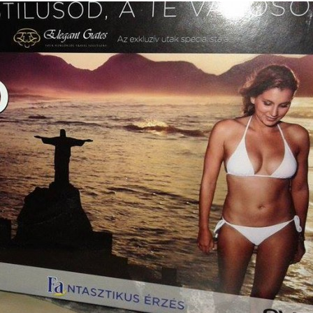
SUPERHAIR-
Szemö
polá
keratinos
laminá
Nyári
hőillesztés
meg m
n