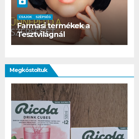
CSAJOK
SZÉPSÉG
HERBioticum
Megkóstoltuk