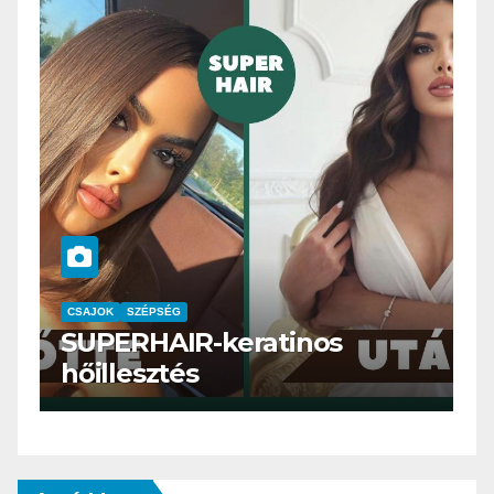
CSAJOK
SMINK
SZÉPSÉG
Szemöldök laminálás-az
meg mi?