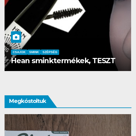
CSAJOK
SMINK
SZÉPSÉG
Szemöldök laminálás-az meg
mi?
Megkóstoltuk