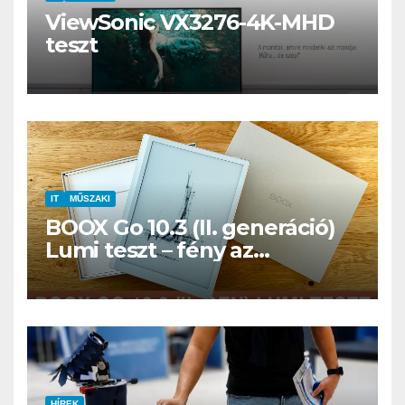
ViewSonic VX3276-4K-MHD
teszt
IT
MŰSZAKI
BOOX Go 10.3 (II. generáció)
Lumi teszt – fény az
éjszakában, fél könyvtár a
családi csomagban
HÍREK