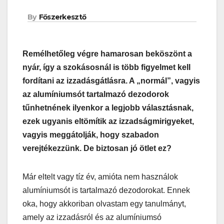
By
Főszerkesztő
Remélhetőleg végre hamarosan beköszönt a
nyár, így a szokásosnál is több figyelmet kell
fordítani az izzadásgátlásra. A „normál”, vagyis
az alumíniumsót tartalmazó dezodorok
tűnhetnének ilyenkor a legjobb választásnak,
ezek ugyanis eltömítik az izzadságmirigyeket,
vagyis meggátolják, hogy szabadon
verejtékezzünk. De biztosan jó ötlet ez?
Már eltelt vagy tíz év, amióta nem használok
alumíniumsót is tartalmazó dezodorokat. Ennek
oka, hogy akkoriban olvastam egy tanulmányt,
amely az izzadásról és az alumíniumsó