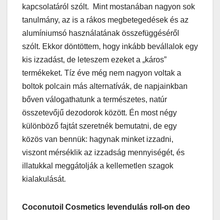
kapcsolatáról szólt. Mint mostanában nagyon sok
tanulmány, az is a rákos megbetegedések és az
alumíniumsó használatának összefüggéséről
szólt. Ekkor döntöttem, hogy inkább bevállalok egy
kis izzadást, de leteszem ezeket a „káros”
termékeket. Tíz éve még nem nagyon voltak a
boltok polcain más alternatívák, de napjainkban
bőven válogathatunk a természetes, natúr
összetevőjű dezodorok között. Én most négy
különböző fajtát szeretnék bemutatni, de egy
közös van bennük: hagynak minket izzadni,
viszont mérséklik az izzadság mennyiségét, és
illatukkal meggátolják a kellemetlen szagok
kialakulását.
Coconutoil Cosmetics levendulás roll-on deo