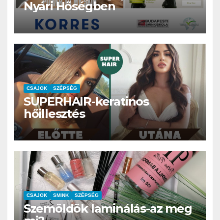
Nyári Hőségben
CSAJOK
SZÉPSÉG
SUPERHAIR-keratinos
hőillesztés
CSAJOK
SMINK
SZÉPSÉG
Szemöldök laminálás-az meg