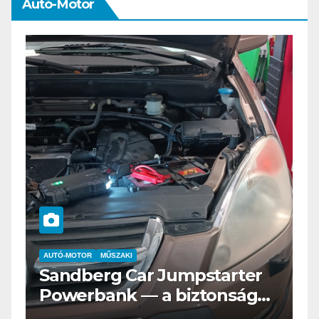
Autó-Motor
AUTÓ-MOTOR
ELEKTROMOS
Az új Nissan LEAF csak a
s
Tesztvilágra vár!