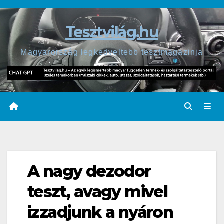
Skip
to
Tesztvilág.hu
content
Magyarország legkedveltebb tesztmagazinja
A nagy dezodor
teszt, avagy mivel
izzadjunk a nyáron