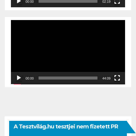
00:00
02:19
Videólejátszó
00:00
44:09
A Tesztvilág.hu tesztjei nem fizetett PR