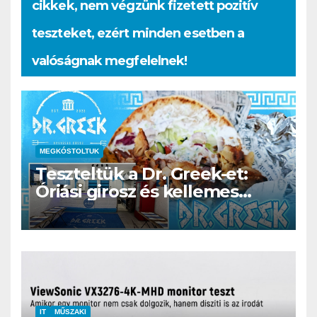
cikkek, nem végzünk fizetett pozitív
teszteket, ezért minden esetben a
valóságnak megfelelnek!
MEGKÓSTOLTUK
Teszteltük a Dr. Greek-et:
Óriási girosz és kellemes
kerthelyiség Csepel szívében
IT
MŰSZAKI