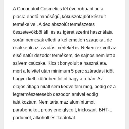
A Coconutoil Cosmetics fél éve robbant be a
piacra ehető minőségű, kókuszolajból készült
termékeivel. A deo abszolút természetes
összetevőkből áll, és az ígéret szerint használata
során nemcsak elfedi a kellemetlen szagokat, de
csökkenti az izzadás mértékét is. Nekem ez volt az
első natúr dezodor termékem, de sajnos nem lett a
szívem csücske. Kicsit bonyolult a használata,
mert a felvitel után minimum 5 perc száradási időt
hagyni kell, különben foltot hagy a ruhán. Az
olajos állaga miatt sem kedveltem meg, pedig ez a
legtermészetesebb dezodor, amivel eddig
találkoztam. Nem tartalmaz alumíniumot,
parabéneket, propylene glycolt, triclosant, BHT-t,
parfümöt, alkoholt és ftalátokat.