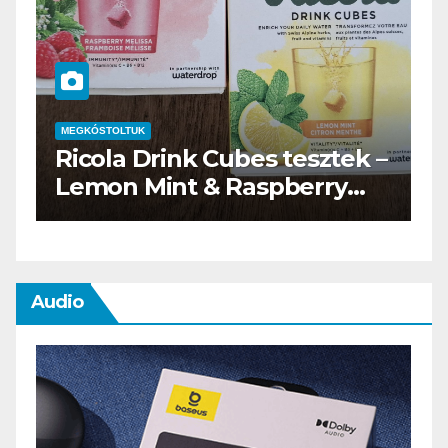
MEGKÓSTOLTUK
–
Waterdrop üdítő kapszula
teszt
Audio