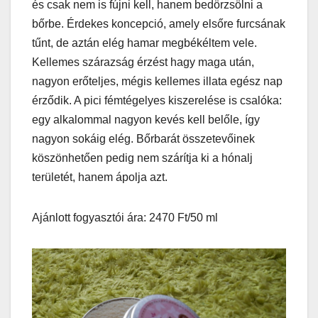
és csak nem is fújni kell, hanem bedörzsölni a
bőrbe. Érdekes koncepció, amely elsőre furcsának
tűnt, de aztán elég hamar megbékéltem vele.
Kellemes szárazság érzést hagy maga után,
nagyon erőteljes, mégis kellemes illata egész nap
érződik. A pici fémtégelyes kiszerelése is csalóka:
egy alkalommal nagyon kevés kell belőle, így
nagyon sokáig elég. Bőrbarát összetevőinek
köszönhetően pedig nem szárítja ki a hónalj
területét, hanem ápolja azt.
Ajánlott fogyasztói ára: 2470 Ft/50 ml