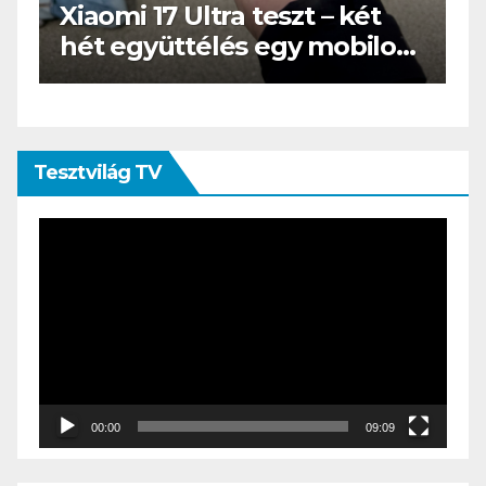
BOOX Go 10.3 teszt – Amikor
s
az e-book olvasó felnő, és
öltönyt húz
Tesztvilág TV
Videólejátszó
00:00
09:09