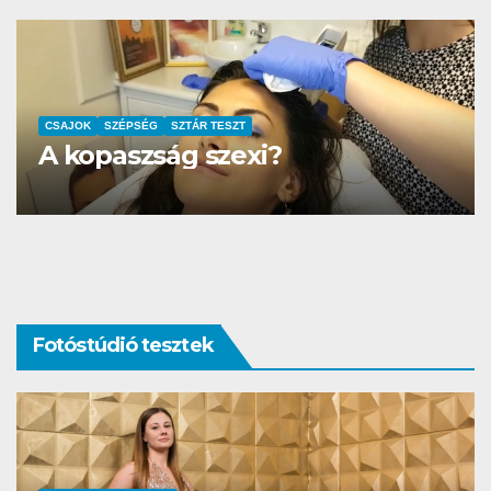
AUTÓ-MOTOR
SZTÁR TESZT
DS3 és Zanzibár Rita
Fotóstúdió tesztek