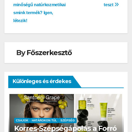
minőségű natúrkozmetikai
teszt
navigáció
smink termék? Igen,
létezik!
By
Főszerkesztő
Különleges és érdekes
CSAJOK
HATÁROKON TÚL
SZÉPSÉG
Korres-Szépségápolás a Forró