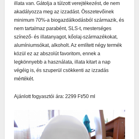
illata van. Gátolja a túlzott verejtékezést, de nem
akadályozza meg az izzadást. Összetevőinek
minimum 70%-a biogazdálkodásból származik, és
nem tartalmaz parabént, SLS-t, mesterséges
színező- és illatanyagot, kőolaj-származékokat,
alumíniumsókat, alkoholt. Az említett négy termék
közül ez az abszolút favoritom, ennek a
legkönnyebb a használata, illata kitart a nap
végéig is, és szuperül csökkenti az izzadás
mértékét.
Ajánlott fogyasztói ára: 2299 Ft/50 ml