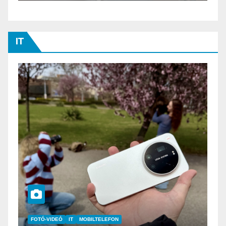
IT
IT
MŰSZAKI