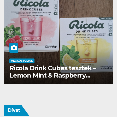
MEGKÓSTOLTUK
Waterdrop üdítő kapszula teszt
Divat