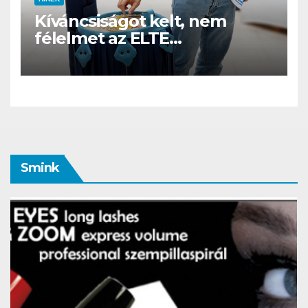
Kíváncsiságot kelt, nem
félelmet az ELTE
etológusainak felszolgáló
robotja
Smink