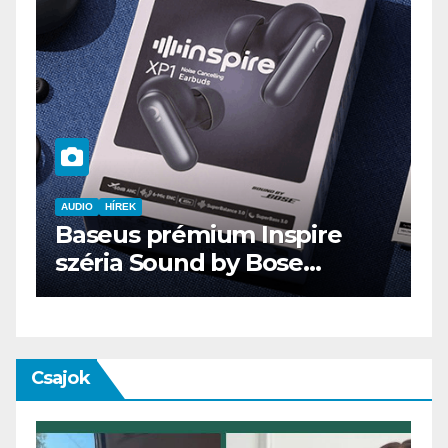
AUDIO
IT
MŰSZAKI
ENDORFY VIRO Plus USB
Csajok