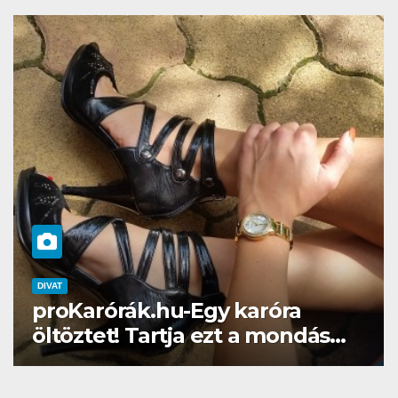
DIVAT
SZÉPSÉG
Gél lakk otthon? Naná, a
Brillbirddel simán!