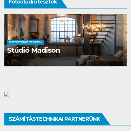
Fotóstúdió tesztek
FOTÓSTÚDIÓ TESZTEK
Little Grandma Stúdió
SZÁMÍTÁSTECHNIKAI PARTNERÜNK