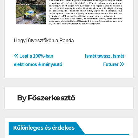
Hegyi útvesztőkön a Panda
Bejegyzés
Leaf a 100%-ban
Ismét tavasz, ismét
elektromos élményautó
Futurer
navigáció
By
Főszerkesztő
Különleges és érdekes