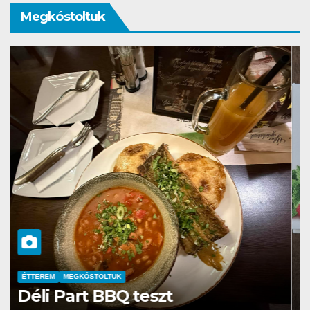
Megkóstoltuk
MEGKÓSTOLTUK
Ricola Drink Cubes tesztek –
Lemon Mint & Raspberry