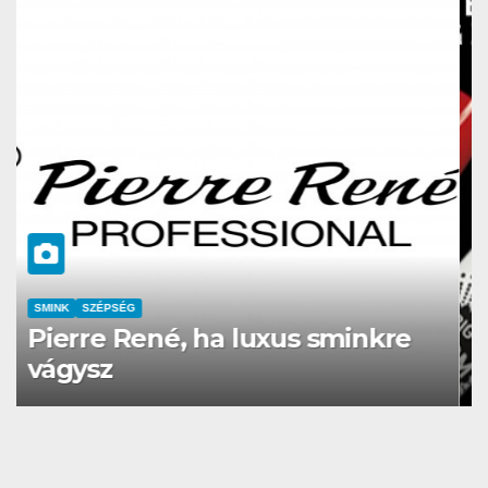
CSAJOK
SMINK
SZÉPSÉG
Hean sminktermékek, TESZT