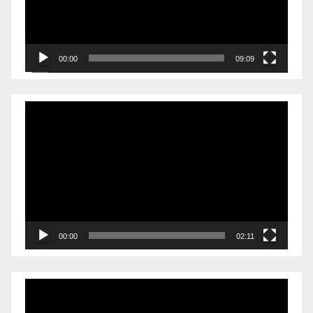
00:00
09:09
Videólejátszó
00:00
02:11
Videólejátszó