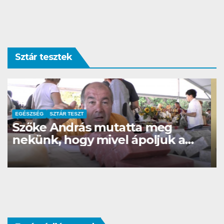
Sztár tesztek
CSAJOK
SZÉPSÉG
SZTÁR TESZT
A kopaszság szexi?