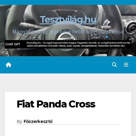
Skip
to
Tesztvilág.hu
content
Magyarország legkedveltebb tesztmagazinja
Fiat Panda Cross
By
Főszerkesztő