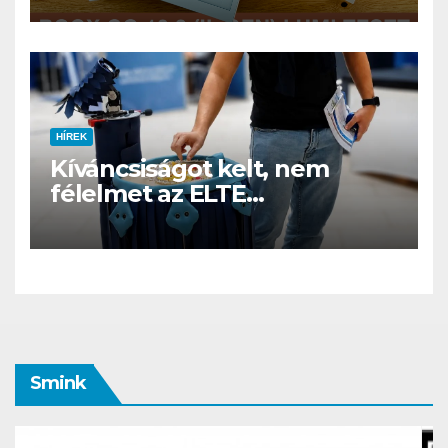
családi csomagban
HÍREK
Kíváncsiságot kelt, nem
félelmet az ELTE
etológusainak felszolgáló
robotja
Smink