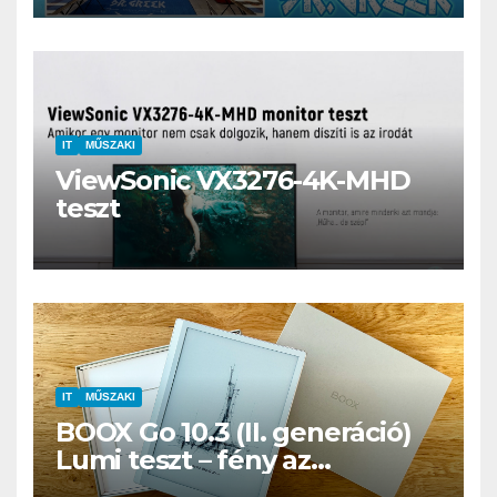
IT
MŰSZAKI
ViewSonic VX3276-4K-MHD
teszt
IT
MŰSZAKI
BOOX Go 10.3 (II. generáció)
Lumi teszt – fény az
éjszakában, fél könyvtár a