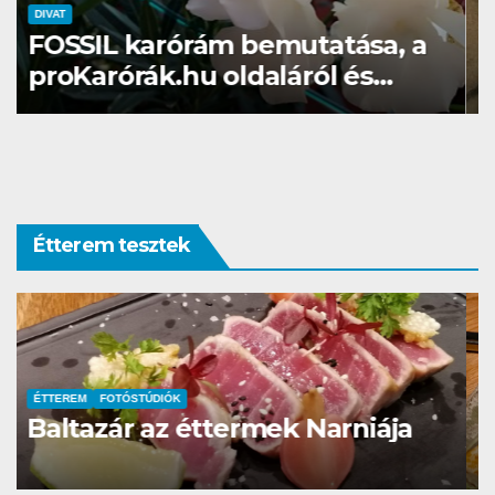
DIVAT
proKarórák.hu-Egy karóra
öltöztet! Tartja ezt a mondás…
Étterem tesztek
ÉTKEZÉS
ÉTTEREM
VEGÁN
TATI – Farm to table étterem