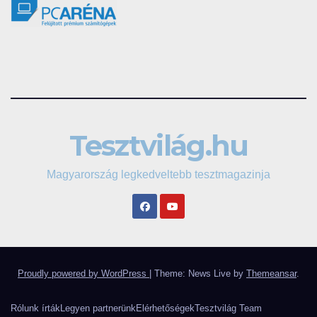
Tesztvilág.hu
Magyarország legkedveltebb tesztmagazinja
Proudly powered by WordPress
|
Theme: News Live by
Themeansar
.
Rólunk írták
Legyen partnerünk
Elérhetőségek
Tesztvilág Team