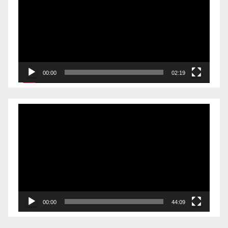
00:00
02:19
Videólejátszó
00:00
44:09