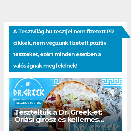
A Tesztvilág.hu tesztjei nem fizetett PR
cikkek, nem végzünk fizetett pozitív
teszteket, ezért minden esetben a
valóságnak megfelelnek!
MEGKÓSTOLTUK
Teszteltük a Dr. Greek-et:
Óriási girosz és kellemes
kerthelyiség Csepel szívében