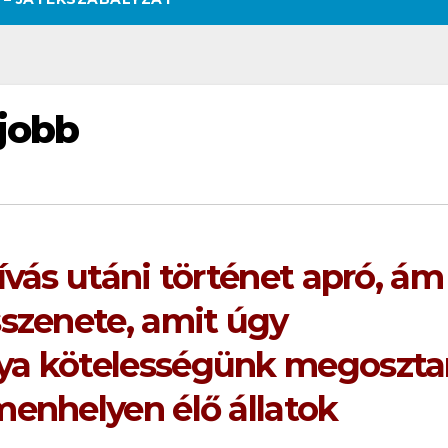
 jobb
ívás utáni történet apró, ám
sszenete, amit úgy
ya kötelességünk megoszta
menhelyen élő állatok
SZÉPSÉG
CSAJOK
SZÉPSÉG
CSAJOK
SMINK