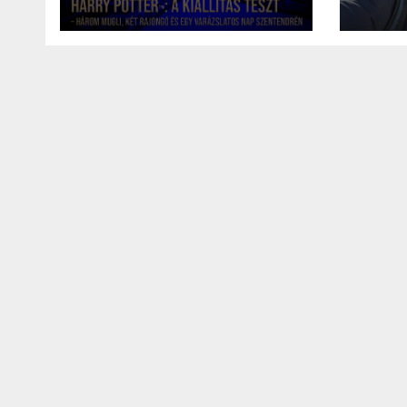
három mugli, két
sípá
köntösbe
rajongó és egy
varázslatos nap
Szentendrén
IT
MŰSZAKI