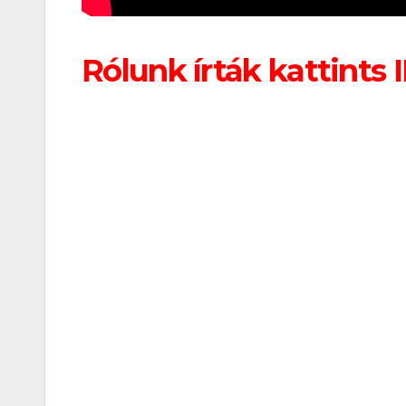
játék tén
megszóla
Rólunk írták kattints 
CSAJOK
HÍREK
A bőrönd
sztárja