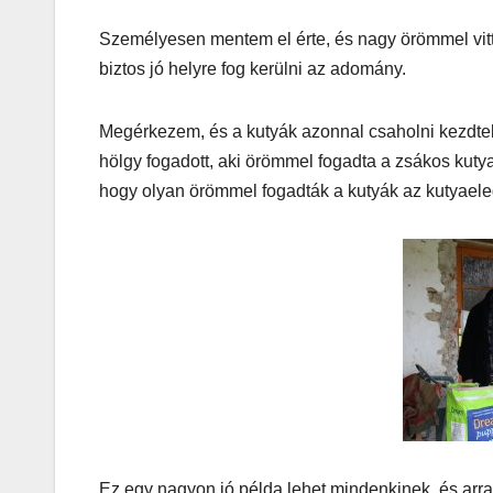
Személyesen mentem el érte, és nagy örömmel vit
biztos jó helyre fog kerülni az adomány.
MEGKÓSTOLTUK
Teszteltü
Megérkezem, és a kutyák azonnal csaholni kezdtek
Dr. Greek-
hölgy fogadott, aki örömmel fogadta a zsákos kutyae
hogy olyan örömmel fogadták a kutyák az kutyaelede
Óriási gir
és kellem
kerthelyi
Csepel
szívében
Ez egy nagyon jó példa lehet mindenkinek, és arra