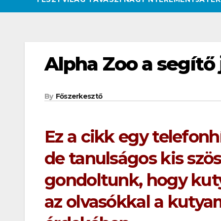
Alpha Zoo a segítő
By
Főszerkesztő
Ez a cikk egy telefonh
de tanulságos kis szö
gondoltunk, hogy kut
az olvasókkal a kutya
CSAJOK
HATÁROKON TÚL