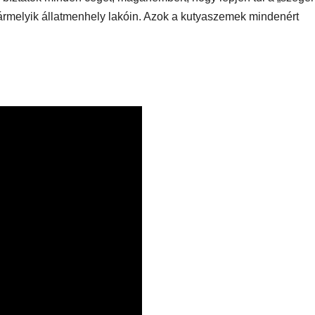
ármelyik állatmenhely lakóin. Azok a kutyaszemek mindenért
!
AUDIO
MŰSZAKI
AUDIO
MŰSZAKI
ake
Sony WH-
Endorf
H5
1000XM6 teszt
Solum
– amikor a zaj
Strea
egyszerűen
Onyx t
eltűnik
eszt
a