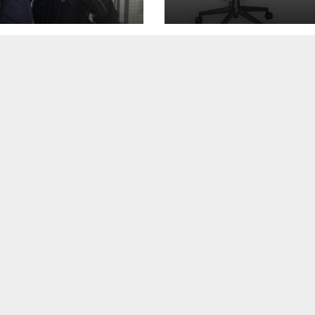
lya teszt
és a stílus találk
n
1250 ST teszt
a gamer világga
IT
MŰSZAKI
IT
MŰSZAKI