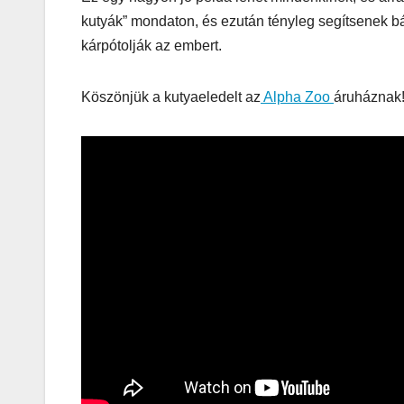
kutyák” mondaton, és ezután tényleg segítsenek b
kárpótolják az embert.
Köszönjük a kutyaeledelt az
Alpha Zoo
áruháznak
AUDIO
MŰSZAKI
Thermalt
ARGENT 
RGB 7.1
Surround
Gaming
Headset t
– amikor 