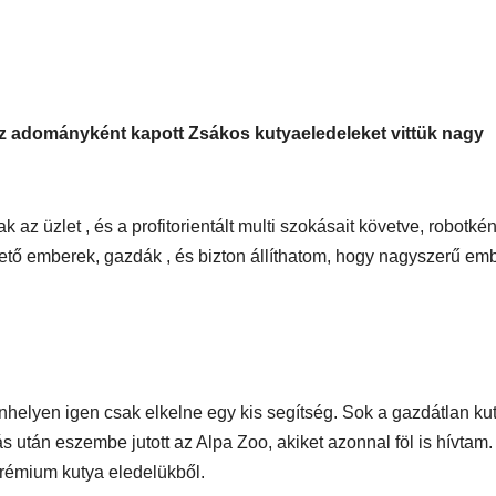
SUPERHAIR-
Szemö
polá
keratinos
laminá
Nyári
hőillesztés
meg m
az adományként kapott Zsákos kutyaeledeleket vittük nagy
n
az üzlet , és a profitorientált multi szokásait követve, robotkén
ető emberek, gazdák , és bizton állíthatom, hogy nagyszerű em
nhelyen igen csak elkelne egy kis segítség. Sok a gazdátlan ku
ás után eszembe jutott az Alpa Zoo, akiket azonnal föl is hívtam
prémium kutya eledelükből.