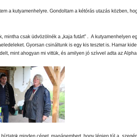
tem a kutyamenhelyre. Gondoltam a kétórás utazás közben, ho
MEGKÓSTOLTUK
UTAZÁS
ÉTTEREM
MEGKÓ
k a
Waterdrop az
Déli P
, mintha csak üdvözölnék a „kaja futárt” . A kutyamenhelyen e
et:
Avakas
teszt
ledeleket. Gyorsan csináltunk is egy kis tesztet is. Hamar kider
lt, mint ahogyan mi vittük, és amilyen jó szívvel adta az Alpha
osz
George
es
kanyonban
ség
 bíztatok minden céget, magánembert, hogy lépjen túl a „szegé