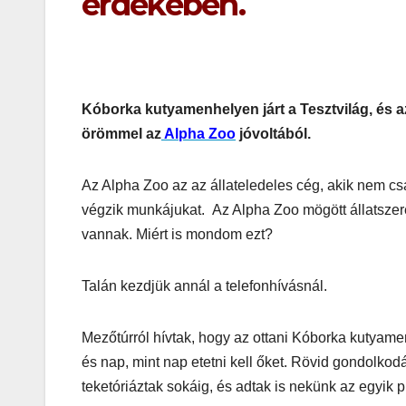
érdekében.
Korres-
Szépségá
s a Forró 
Kóborka kutyamenhelyen járt a Tesztvilág, és 
Hőségbe
örömmel az
Alpha Zoo
jóvoltából.
Az Alpha Zoo az az állateledeles cég, akik nem csak 
végzik munkájukat. Az Alpha Zoo mögött állatszer
vannak. Miért is mondom ezt?
Talán kezdjük annál a telefonhívásnál.
Mezőtúrról hívtak, hogy az ottani Kóborka kutyame
és nap, mint nap etetni kell őket. Rövid gondolkod
teketóriáztak sokáig, és adtak is nekünk az egyik 