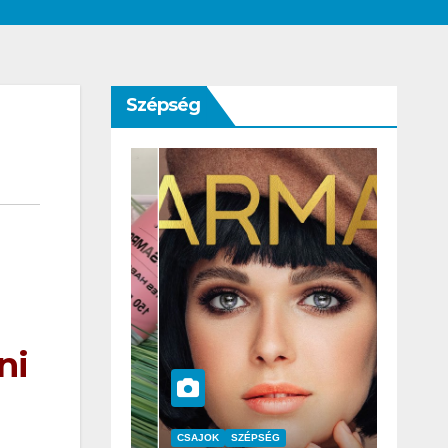
Szépség
ni
SZÉPSÉG
CSAJOK
SZÉPSÉG