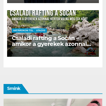
robotja
HATÁROKON TÚL
UTAZÁS
Családi rafting a Sočán –
amikor a gyerekek azonnal
kértek volna még egy kört
Smink