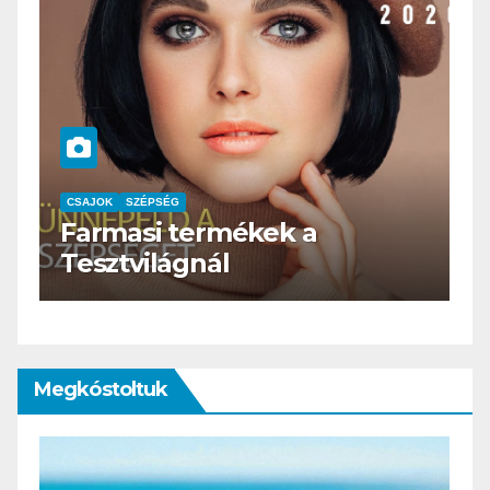
CSAJOK
SZÉPSÉG
HERBioticum
Megkóstoltuk