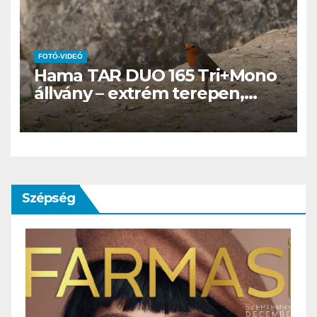
FOTÓ-VIDEÓ
Hama TAR DUO 165 Tri+Mono
állvány – extrém terepen,
Cipruson próbálva
Szépség