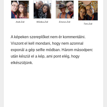
Andi-Zoli
Mónika-Zoli
Emese-Zoli
Timi-Zoli
A képeken szereplőket nem ér kommentálni.
Viszont el kell mondani, hogy nem azonnal
exponál a gép selfie módban. Három másodperc
után készül el a kép, ami pont elég, hogy
elkészüljünk.