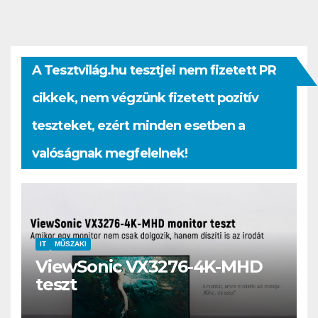
A Tesztvilág.hu tesztjei nem fizetett PR
cikkek, nem végzünk fizetett pozitív
teszteket, ezért minden esetben a
valóságnak megfelelnek!
IT
MŰSZAKI
ViewSonic VX3276-4K-MHD
teszt