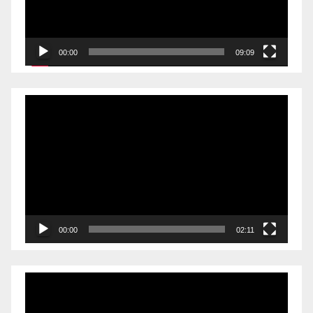
00:00
09:09
Videólejátszó
00:00
02:11
Videólejátszó