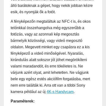
álló barátoknak a gépet, hogy nekik jobban kézre
esik, és nyomják ők a fotót.
A fényképezőn megtaláltuk az NFC-t is, és okos
telónkkal összehangolva még egyszerűbb a
fotózás, vagy az azonnali kép megosztás
bármelyik közösségi, vagy videó megosztó
oldalon. Megevett minket egy csapásra ez a kis
fényképező a videó minőségével. Nyaralás,
kirándulás alatt sokszor jól jöhet megörökíteni
valami maradandót, és erre tökéletes is. Ne
várjunk azért olyat, amit lehetetlen. Ne vágjunk
bele egy egész estés akciófilm forgatásba, mert
nem erre találták ki. Arra ott van a többi Sony
kamera például az új
4K-s Handycam
.
Paraméterek: