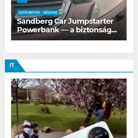
AUTÓ-MOTOR
ELEKTROMOS
Az új Nissan LEAF csak a
s
Tesztvilágra vár!
IT