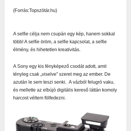
(Forrás:Topszótár.hu)
A selfie célja nem csupán egy kép, hanem sokkal
több! A selfie öröm, a selfie kapcsolat, a selfie
élmény, és hihetetlen kreativitás.
A Sony egy kis fényképező csodát adott, amit
tényleg csak „viselve” szeret meg az ember. De
azután le sem teszi senki. A vázból felugró vaku,
és mellette az elbújó digitális kereső láttán komoly
harcost véltem fölfedezni.