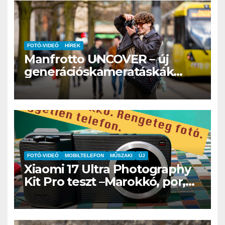
FOTÓ-VIDEÓ
HÍREK
Manfrotto UNCOVER – új
generációskameratáskák
érkeznek a
hibridtartalomkészítőknek
FOTÓ-VIDEÓ
MOBILTELEFON
MŰSZAKI
ÚJ
Xiaomi 17 Ultra Photography
Kit Pro teszt –Marokkó, por,
hegyek és az a
bizonyospillanat, amikor nem
hiányzik afényképezőgép