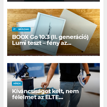
IT
MŰSZAKI
BOOX Go 10.3 (II. generáció)
Lumi teszt – fény az
éjszakában, fél könyvtár a
családi csomagban
HÍREK
Kíváncsiságot kelt, nem
félelmet az ELTE
etológusainak felszolgáló