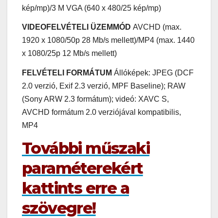
kép/mp)/3 M VGA (640 x 480/25 kép/mp)
VIDEOFELVÉTELI ÜZEMMÓD
AVCHD (max.
1920 x 1080/50p 28 Mb/s mellett)/MP4 (max. 1440
x 1080/25p 12 Mb/s mellett)
FELVÉTELI FORMÁTUM
Állóképek: JPEG (DCF
2.0 verzió, Exif 2.3 verzió, MPF Baseline); RAW
(Sony ARW 2.3 formátum); videó: XAVC S,
AVCHD formátum 2.0 verziójával kompatibilis,
MP4
További műszaki
paraméterekért
kattints erre a
szövegre!