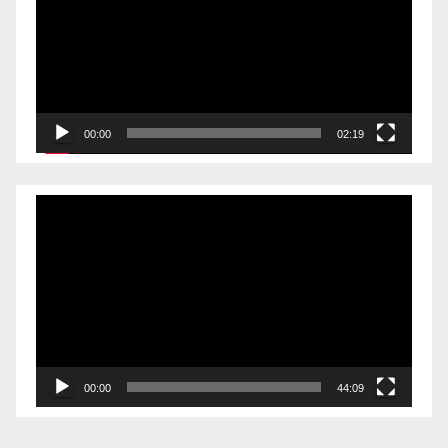
00:00
02:19
Videólejátszó
00:00
44:09