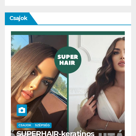
Csajok
CSAJOK
SMINK
SZÉPSÉG
Szemöldök laminálás-az