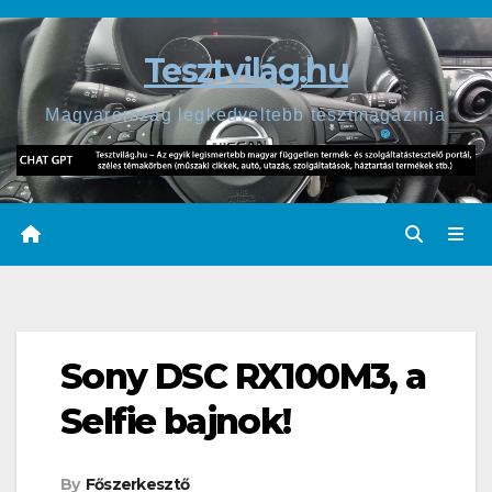
Skip
to
Tesztvilág.hu
content
Magyarország legkedveltebb tesztmagazinja
Sony DSC RX100M3, a
Selfie bajnok!
By
Főszerkesztő