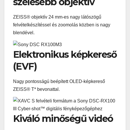
szélesebb objektív
ZEISS® objektív 24 mm-es nagy látószögű
felvételkészítéssel és zoomolás közben is nagy
blendével.
Elektronikus képkereső
(EVF)
Nagy pontosságú beépített OLED-képkereső
ZEISS® T* bevonattal.
Kiváló minőségű videó