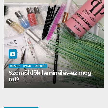
CSAJOK
SMINK
Az év sminkbemutatója a
Corvin kultik moziban