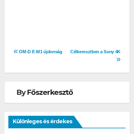
Bejegyzés
OM-D E-M1 újdonság
Célkeresztben a Sony 4K
navigáció
By
Főszerkesztő
Különleges és érdekes