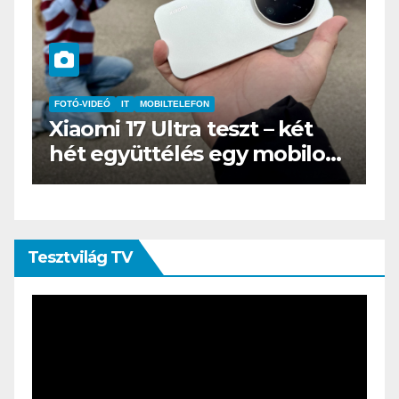
IT
MŰSZAKI
BOOX Go 10.3 teszt – Amikor
s
az e-book olvasó felnő, és
öltönyt húz
Tesztvilág TV
Videólejátszó