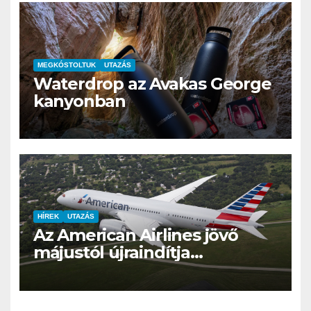
MEGKÓSTOLTUK
UTAZÁS
Waterdrop az Avakas George
kanyonban
HÍREK
UTAZÁS
Az American Airlines jövő
májustól újraindítja
Budapest–Philadelphia
járatát