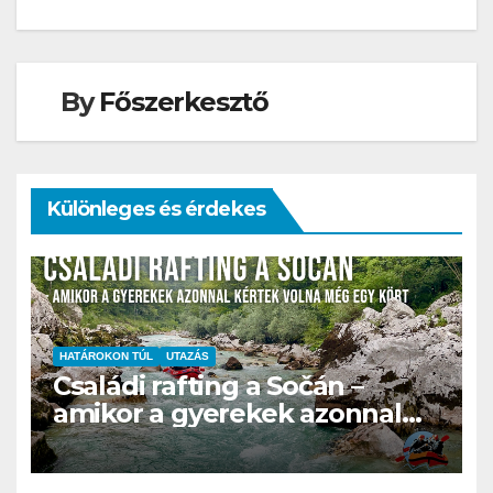
navigáció
By
Főszerkesztő
Különleges és érdekes
HATÁROKON TÚL
UTAZÁS
Családi rafting a Sočán –
amikor a gyerekek azonnal
kértek volna még egy kört