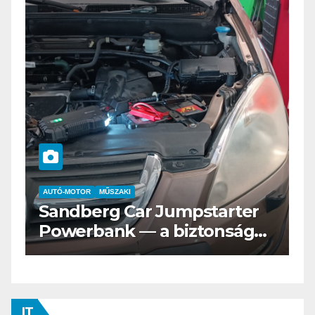
AUTÓ-MOTOR
ELEKTROMOS
Az új Nissan LEAF csak a
s
Tesztvilágra vár!
IT