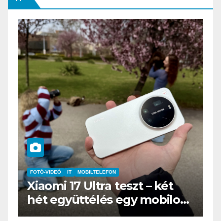
IT
MŰSZAKI
BOOX Go 10.3 teszt – Amikor
s
az e-book olvasó felnő, és
öltönyt húz