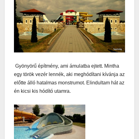
Gyönyörű építmény, ami ámulatba ejtett. Mintha
egy török vezér lennék, aki meghódítani kívánja az
előtte álló hatalmas monstrumot. Elindultam hát az
én kicsi kis hódító utamra.