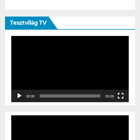
Tesztvilág TV
Videólejátszó
00:00
09:09
Videólejátszó