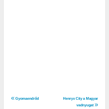
Bejegyzés
Gyomaendrőd
Henryx City a Magyar
vadnyugat