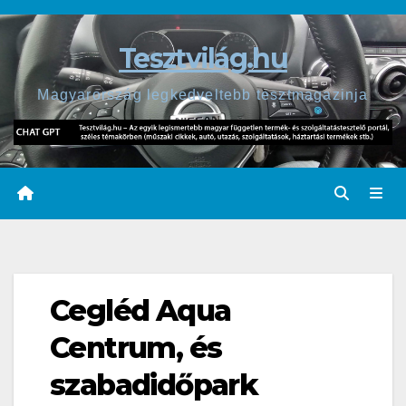
Skip
to
Tesztvilág.hu
content
Magyarország legkedveltebb tesztmagazinja
Cegléd Aqua
Centrum, és
szabadidőpark