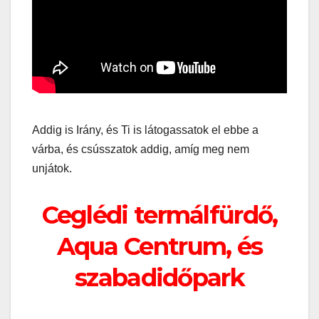
Addig is Irány, és Ti is látogassatok el ebbe a
várba, és csússzatok addig, amíg meg nem
unjátok.
Ceglédi termálfürdő,
Aqua Centrum, és
szabadidőpark