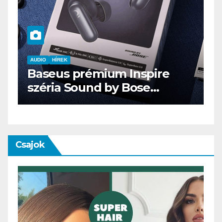
AUDIO
IT
MŰSZAKI
ENDORFY VIRO Plus USB
Csajok