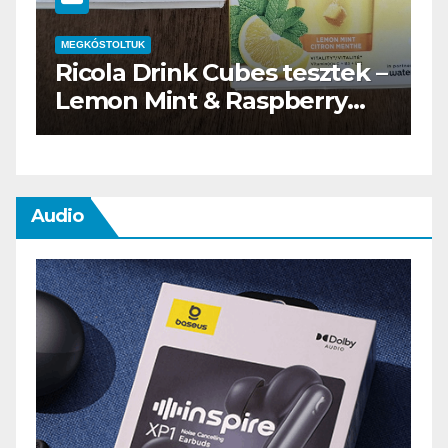
MEGKÓSTOLTUK
–
Waterdrop üdítő kapszula
teszt
Audio