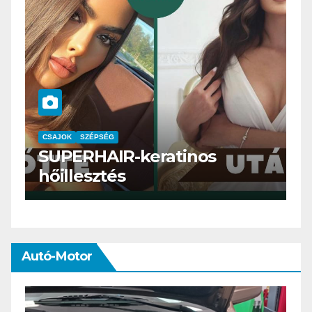
CSAJOK
SMINK
SZÉPSÉG
Szemöldök laminálás-az
meg mi?
Autó-Motor