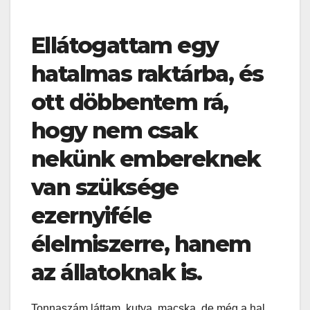
Ellátogattam egy
hatalmas raktárba, és
ott döbbentem rá,
hogy nem csak
nekünk embereknek
van szüksége
ezernyiféle
élelmiszerre, hanem
az állatoknak is.
Tonnaszám láttam kutya, macska, de még a hal