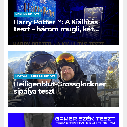
NEKÜNK BEJÖTT
Harry Potter™: A Kiállítás
teszt – három mugli, két
rajongó és egy varázslatos
nap Szentendrén
MOZGÁS
NEKÜNK BEJÖTT
Heiligenblut-Grossglockner
sípálya teszt