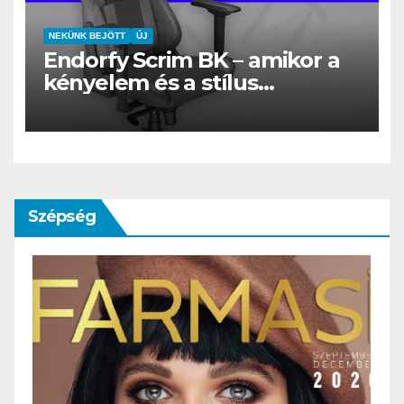
NEKÜNK BEJÖTT
ÚJ
Endorfy Scrim BK – amikor a
kényelem és a stílus
találkozik a gamer világgal
Szépség