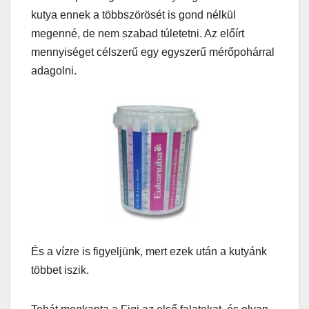
kutya ennek a többszörösét is gond nélkül
megenné, de nem szabad túletetni. Az előírt
mennyiséget célszerű egy egyszerű mérőpohárral
adagolni.
És a vízre is figyeljünk, mert ezek után a kutyánk
többet iszik.