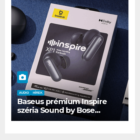
prémium Inspire
AUDIO
IT
MŰSZAKI
Sound by Bose
ENDORFY VIRO
ógiával