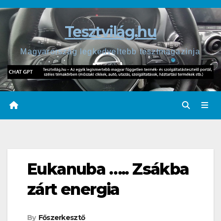
Skip
to
Tesztvilág.hu
content
Magyarország legkedveltebb tesztmagazinja
Eukanuba ….. Zsákba
zárt energia
By
Főszerkesztő