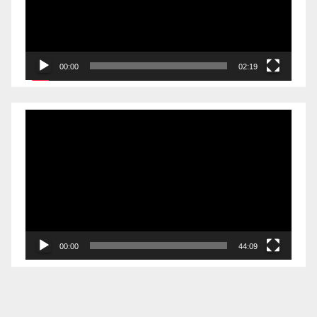
00:00
02:19
Videólejátszó
00:00
44:09