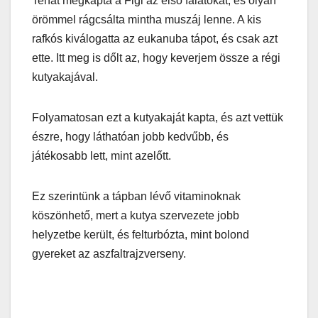
Tehát megkapta a Figi az első falatokat, és olyan
örömmel rágcsálta mintha muszáj lenne. A kis
rafkós kiválogatta az eukanuba tápot, és csak azt
ette. Itt meg is dőlt az, hogy keverjem össze a régi
kutyakajával.
Folyamatosan ezt a kutyakaját kapta, és azt vettük
észre, hogy láthatóan jobb kedvűbb, és
játékosabb lett, mint azelőtt.
Ez szerintünk a tápban lévő vitaminoknak
köszönhető, mert a kutya szervezete jobb
helyzetbe került, és felturbózta, mint bolond
gyereket az aszfaltrajzverseny.