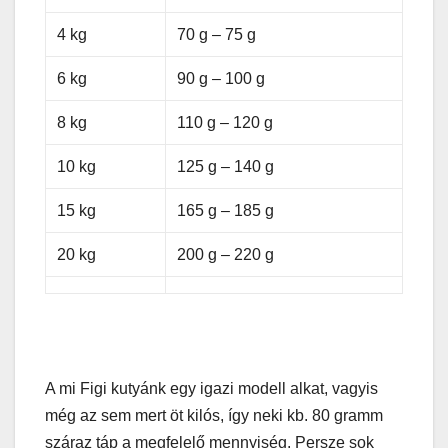
4 kg
70 g – 75 g
6 kg
90 g – 100 g
8 kg
110 g – 120 g
10 kg
125 g – 140 g
15 kg
165 g – 185 g
20 kg
200 g – 220 g
A mi Figi kutyánk egy igazi modell alkat, vagyis
még az sem mert öt kilós, így neki kb. 80 gramm
száraz táp a megfelelő mennyiség. Persze sok