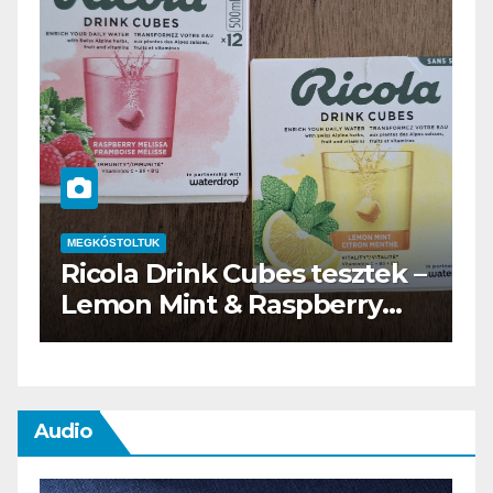
MEGKÓSTOLTUK
rink Cubes tesztek –
Waterdrop üdí
int & Raspberry
teszt
Audio