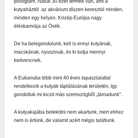
pislogtam. Náluk 30 ezer termék van, ami a
kutyaháztól az akvárium díszen keresztül minden,
minden egy helyen. Közép-Európa nagy
éléskamrája az Övék.
De ha belegondolunk, kell is ennyi kutyának,
macskának, nyuszinak, és ki tudja mennyi
kedvencnek.
A Eukanuba több mint 40 éves tapasztalattal
rendelkezik a kutyák táplálásának területén, így
gondoltuk mi kicsit más szemszögből „támadunk”.
A kutyakajába belekötni nem akartunk, mert ehhez
nem is értünk, de valamit azért mégis találtunk.