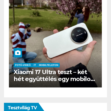
IT
MŰSZAKI
BOOX Go 10.3 teszt – Amikor
s
az e-book olvasó felnő, és
öltönyt húz
Tesztvilág TV