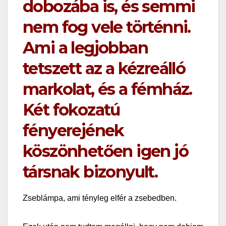
dobozába is, és semmi
nem fog vele történni.
Ami a legjobban
tetszett az a kézreálló
markolat, és a fémház.
Két fokozatú
fényerejének
köszönhetően igen jó
társnak bizonyult.
Zseblámpa, ami tényleg elfér a zsebedben.