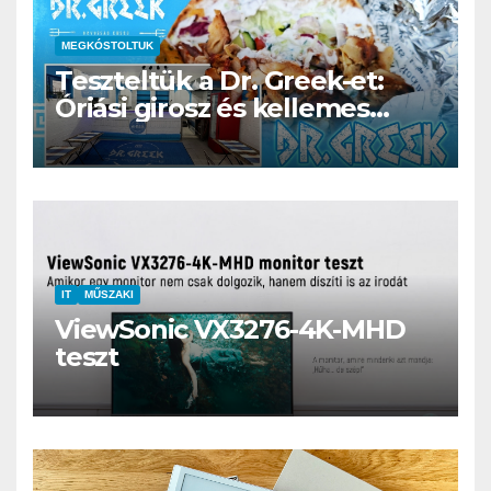
MEGKÓSTOLTUK
Teszteltük a Dr. Greek-et:
Óriási girosz és kellemes
kerthelyiség Csepel szívében
IT
MŰSZAKI
ViewSonic VX3276-4K-MHD
teszt