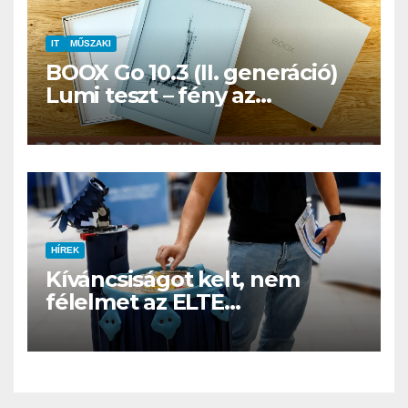
IT
MŰSZAKI
BOOX Go 10.3 (II. generáció)
Lumi teszt – fény az
éjszakában, fél könyvtár a
családi csomagban
HÍREK
Kíváncsiságot kelt, nem
félelmet az ELTE
etológusainak felszolgáló
robotja