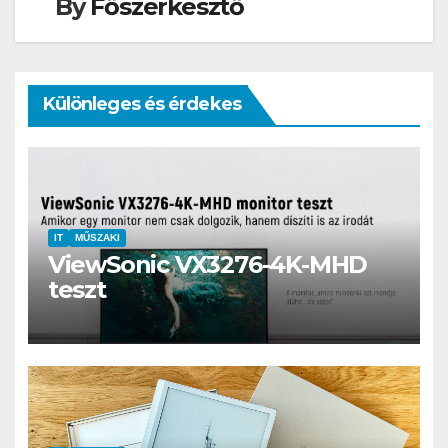
By
Főszerkesztő
Különleges és érdekes
IT
MŰSZAKI
ViewSonic VX3276-4K-MHD
teszt