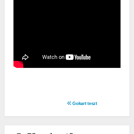
Bejegyzés
Gokart teszt
navigáció