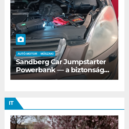
AUTÓ-MOTOR
ELEKTROMOS
Az új Nissan LEAF csak a
s
Tesztvilágra vár!
IT