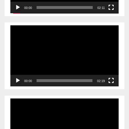
00:00
02:11
Videólejátszó
00:00
02:19
Videólejátszó