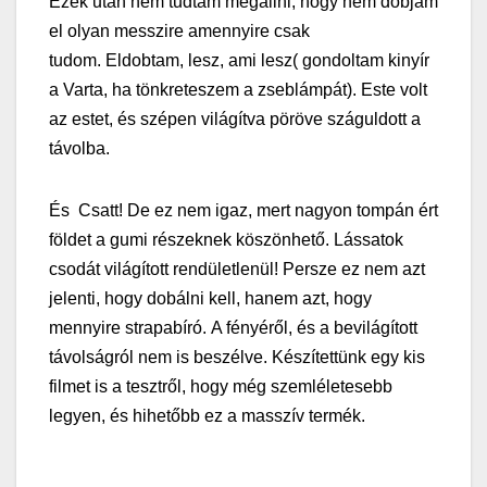
Ezek után nem tudtam megállni, hogy nem dobjam
el olyan messzire amennyire csak
tudom.
Eldobtam, lesz, ami lesz( gondoltam kinyír
a Varta, ha tönkreteszem a zseblámpát).
Este volt
az estet, és szépen világítva pöröve száguldott a
távolba.
És Csatt! De ez nem igaz, mert nagyon tompán ért
földet a gumi részeknek köszönhető.
Lássatok
csodát világított rendületlenül!
Persze ez nem azt
jelenti, hogy dobálni kell, hanem azt, hogy
mennyire strapabíró.
A fényéről, és a bevilágított
távolságról nem is beszélve.
Készítettünk egy kis
filmet is a tesztről, hogy még szemléletesebb
legyen, és hihetőbb ez a masszív termék.