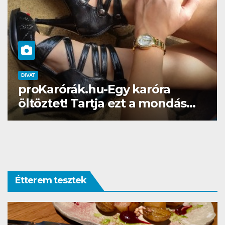
DIVAT
SZÉPSÉG
Gél lakk otthon? Naná, a
Brillbirddel simán!
Étterem tesztek