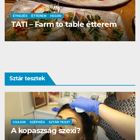
ÉTTEREM
La Villa Étterem és Pizzéria
Sztár tesztek
AUTÓ-MOTOR
SZTÁR TESZT
DS3 és Zanzibár Rita