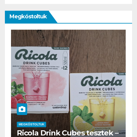
Megkóstoltuk
MEGKÓSTOLTUK
–
Waterdrop üdítő kapszula