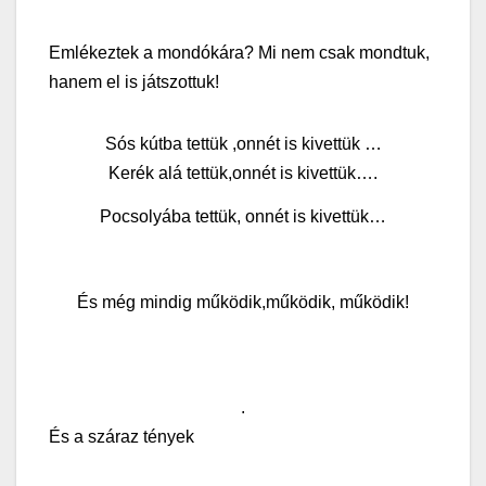
Emlékeztek a mondókára?
Mi nem csak mondtuk,
hanem el is játszottuk!
Sós kútba tettük ,onnét is kivettük …
Kerék alá tettük,onnét is kivettük….
Pocsolyába tettük, onnét is kivettük…
És még mindig működik,működik, működik!
.
És a száraz tények