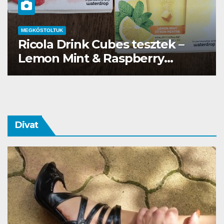
MEGKÓSTOLTUK
Waterdrop üdítő kapszula teszt
Divat