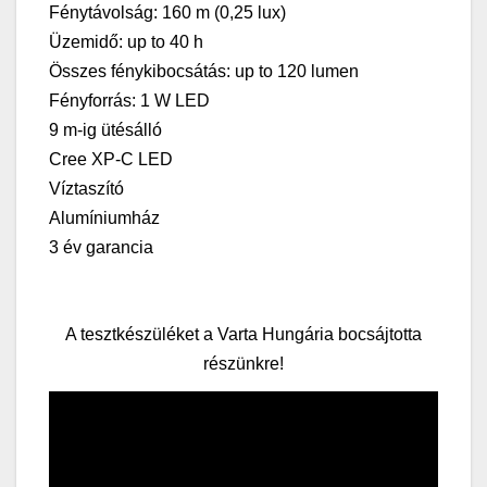
Fénytávolság: 160 m (0,25 lux)
Üzemidő: up to 40 h
Összes fénykibocsátás: up to 120 lumen
Fényforrás: 1 W LED
9 m-ig ütésálló
Cree XP-C LED
Víztaszító
Alumíniumház
3 év garancia
A tesztkészüléket a Varta Hungária bocsájtotta
részünkre!