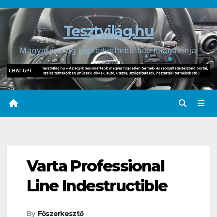
Skip
to
Tesztvilág.hu
content
Magyarország legkedveltebb tesztmagazinja
Varta Professional
Line Indestructible
By
Főszerkesztő