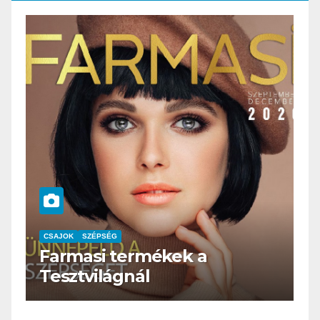
CSAJOK
SZÉPSÉG
HERBioticum