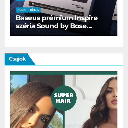
AUDIO
IT
MŰSZAKI
ENDORFY VIRO Plus USB
Csajok