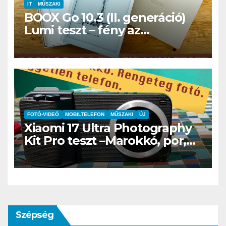
IT
MŰSZAKI
BOOX Go 10.3 (II. generáció)
Lumi teszt – fény az
éjszakában, fél könyvtár a
családi csomagban
FOTÓ-VIDEÓ
MOBILTELEFON
MŰSZAKI
ÚJ
Xiaomi 17 Ultra Photography
Kit Pro teszt –Marokkó, por,
hegyek és az a
bizonyospillanat, amikor nem
hiányzik afényképezőgép
Szépség