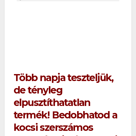
Varta Professional Line
Indestructible,Varta
Professional Line
Indestructible
Több napja teszteljük,
de tényleg
elpusztíthatatlan
termék! Bedobhatod a
kocsi szerszámos