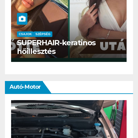
CSAJOK
SMINK
SZÉPSÉG
Szemöldök laminálás-az
meg mi?
Autó-Motor