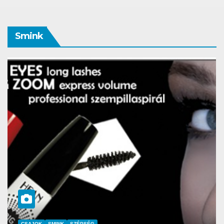
Smink
CSAJOK
SMINK
SZÉPSÉG
Szemöldök laminálás-az meg