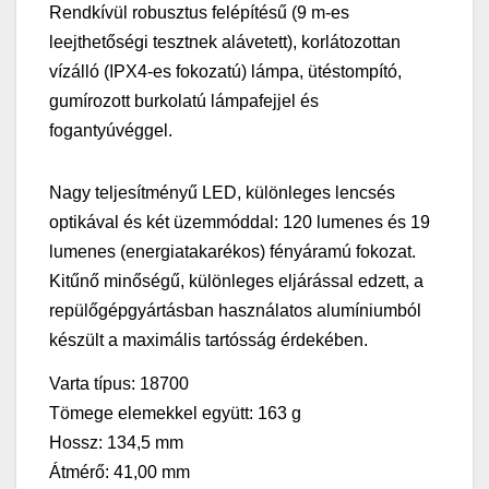
Rendkívül robusztus felépítésű (9 m-es
leejthetőségi tesztnek alávetett), korlátozottan
vízálló (IPX4-es fokozatú) lámpa, ütéstompító,
gumírozott burkolatú lámpafejjel és
fogantyúvéggel.
Nagy teljesítményű LED, különleges lencsés
optikával és két üzemmóddal: 120 lumenes és 19
lumenes (energiatakarékos) fényáramú fokozat.
Kitűnő minőségű, különleges eljárással edzett, a
repülőgépgyártásban használatos alumíniumból
készült a maximális tartósság érdekében.
Varta típus: 18700
Tömege elemekkel együtt: 163 g
Hossz: 134,5 mm
Átmérő: 41,00 mm