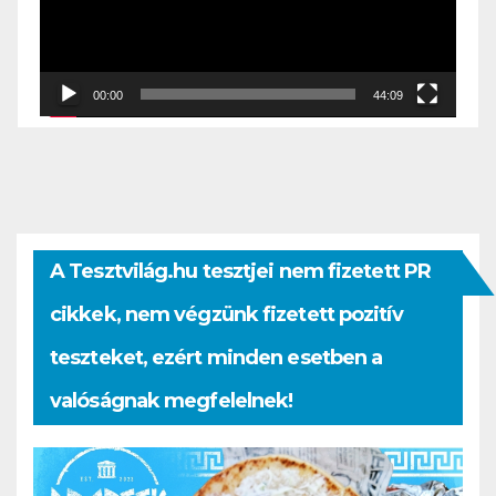
00:00
44:09
A Tesztvilág.hu tesztjei nem fizetett PR
cikkek, nem végzünk fizetett pozitív
teszteket, ezért minden esetben a
valóságnak megfelelnek!