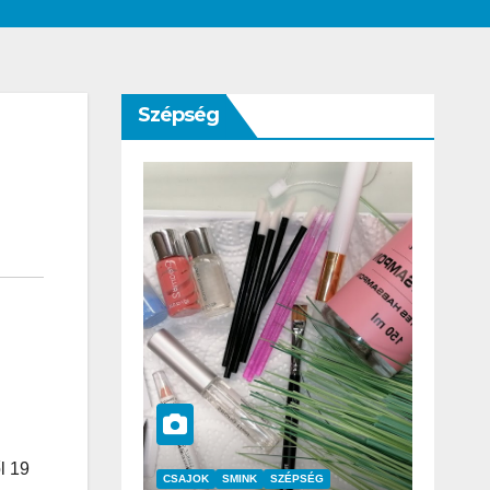
Szépség
l 19
SZÉPSÉG
CSAJOK
SZÉPSÉG