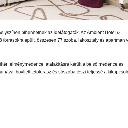
yleg
l
v helyszínen pihenhetnek az idelátogatók. Az Ambient Hotel &
forrásokra épült, összesen 77 szoba, lakosztály és apartman v
téri élménymedence, átalakításra került a belső medence és
EGÉSZSÉG
ÉNIDŐ
NEKÜNK BEJÖTT
CSAJOK
HATÁRO
aunával bővített tetőterasz és sószoba teszi teljessé a kikapcsol
öd új
Te tudsz
Korres
újraéleszteni?
Széps
s a For
Hőség