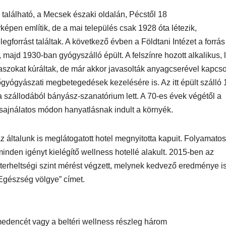
 található, a Mecsek északi oldalán, Pécstől 18
képen említik, de a mai település csak 1928 óta létezik,
forrást találtak. A következő évben a Földtani Intézet a forrás 
majd 1930-ban gyógyszálló épült. A felszínre hozott alkalikus, l
aszokat kúráltak, de már akkor javasolták anyagcserével kapcso
gyógyászati megbetegedések kezelésére is. Az itt épült szálló 
 szállodából bányász-szanatórium lett. A 70-es évek végétől a
sajnálatos módon hanyatlásnak indult a környék.
 általunk is meglátogatott hotel megnyitotta kapuit. Folyamatos
nden igényt kielégítő wellness hotellé alakult. 2015-ben az
 terheltségi szint mérést végzett, melynek kedvező eredménye i
AUTÓ-MOTOR
AUTÓ-MOTOR
o EV
Harley-
BMW 
„Egészség völgye” címet.
mos
Davidson®
1300GS
Pan America
ymedencét vagy a beltéri wellness részleg három