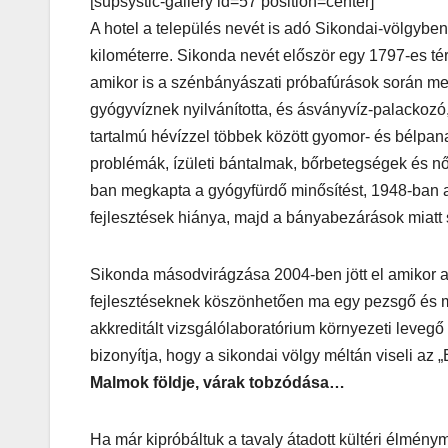
[supsystic-gallery id=57 position=center]
A hotel a település nevét is adó Sikondai-völgyben
kilométerre. Sikonda nevét először egy 1797-es tér
amikor is a szénbányászati próbafúrások során meleg
gyógyvíznek nyilvánította, és ásványvíz-palackozó, 
tartalmú hévízzel többek között gyomor- és bélpan
problémák, ízületi bántalmak, bőrbetegségek és nő
ban megkapta a gyógyfürdő minősítést, 1948-ban a
fejlesztések hiánya, majd a bányabezárások miatt 
Sikonda másodvirágzása 2004-ben jött el amikor az
fejlesztéseknek köszönhetően ma egy pezsgő és mi
akkreditált vizsgálólaboratórium környezeti levegő
AUTÓ-MOTOR
KGt Muss
bizonyítja, hogy a sikondai völgy méltán viseli az 
Malmok földje, várak tobzódása…
– Elektro
erő arany
Ha már kipróbáltuk a tavaly átadott kültéri élmén