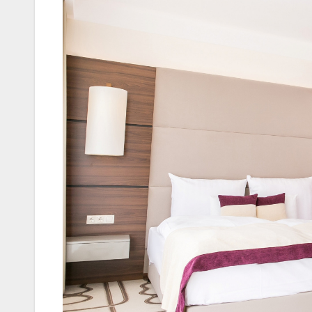
AUDIO
MŰSZAKI
Thermalt
ARGENT 
RGB 7.1
Surround
Gaming
Headset t
– amikor 