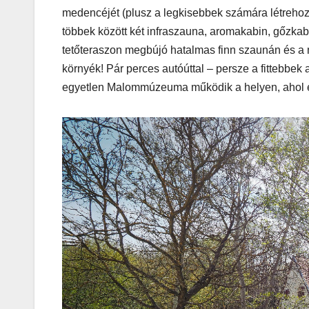
medencéjét (plusz a legkisebbek számára létrehozo
köntösbe
többek között két infraszauna, aromakabin, gőzka
tetőteraszon megbújó hatalmas finn szaunán és a m
környék! Pár perces autóúttal – persze a fittebbek
egyetlen Malommúzeuma működik a helyen, ahol e
IT
MŰSZAKI