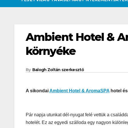
Ambient Hotel & A
környéke
By
Balogh Zoltán szerkesztő
A sikondai
Ambient Hotel & AromaSPA
hotel é
Pár napja utunkat dél-nyugat felé vettük a családd
hotelét. Ez az egyedi szálloda egy nagyon különle
CSAJOK
HATÁROKON TÚL