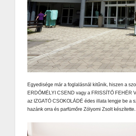
MEGKÓSTOLTUK
Teszteltü
Dr. Greek-
Óriási gir
és kellem
kerthelyi
Egyedisége már a foglalásnál kitűnik, hiszen a sz
Csepel
ERDŐMÉLYI CSEND vagy a FRISSÍTŐ FEHÉR VI
szívében
az IZGATÓ CSOKOLÁDÉ édes illata lengje be a szob
hazánk orra és parfümőre Zólyomi Zsolt készítette.