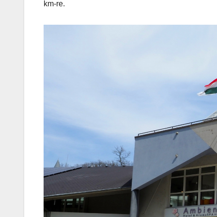
km-re.
Korres-
Szépségá
s a Forró 
Hőségbe