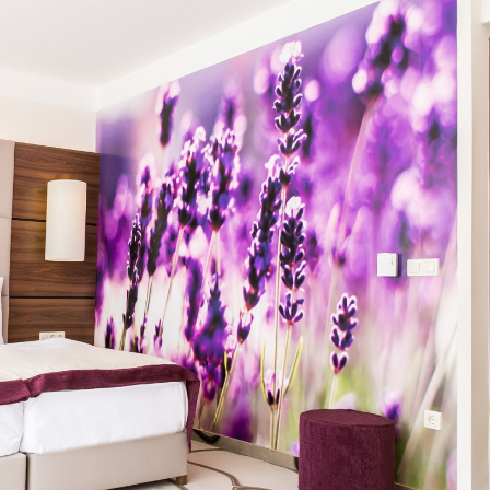
AUDIO
MŰSZAKI
AUDIO
MŰSZAKI
ake
Sony WH-
Endorf
H5
1000XM6 teszt
Solum
– amikor a zaj
Strea
egyszerűen
Onyx t
eltűnik
eszt
a