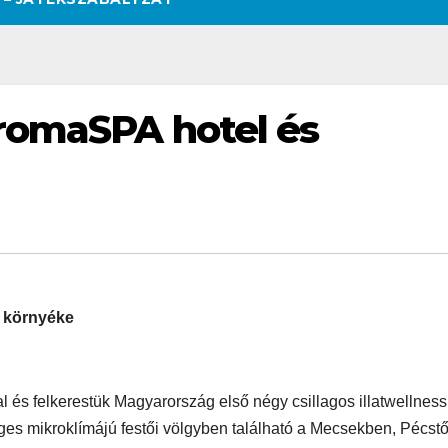
romaSPA hotel és
s környéke
al és felkerestük Magyarország első négy csillagos illatwellness
ges mikroklímájú festői völgyben található a Mecsekben, Pécstő
SZÉPSÉG
CSAJOK
SZÉPSÉG
CSAJOK
SMINK