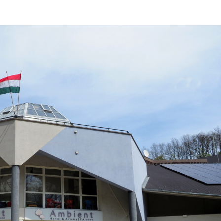
SUPERHAIR-
Szemö
polá
keratinos
laminá
Nyári
hőillesztés
meg m
n