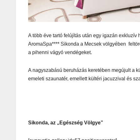
játék tén
megszóla
A több éve tartó felújítás után egy igazán exkluzí
AromaSpa**** Sikonda a Mecsek völgyében feltörő 
a pihenni vágyó vendégeket.
A nagyszabású beruházás keretében megújult a kül
CSAJOK
HÍREK
emeleti szaunatér, emellett kültéri jacuzzival és sz
A bőrönd
sztárja
Sikonda, az „Egészség Völgye”