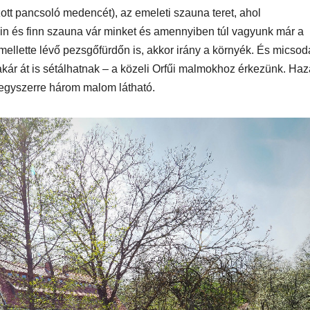
tt pancsoló medencét), az emeleti szauna teret, ahol
n
1250 ST teszt
bin és finn szauna vár minket és amennyiben túl vagyunk már a
ellette lévő pezsgőfürdőn is, akkor irány a környék. És micsod
 akár át is sétálhatnak – a közeli Orfűi malmokhoz érkezünk. Ha
gyszerre három malom látható.
IT
MŰSZAKI
IT
MŰSZAKI