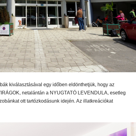
MEGKÓSTOLTUK
UTAZÁS
ÉTTEREM
MEGKÓ
k a
Waterdrop az
Déli P
et:
Avakas
teszt
osz
George
es
kanyonban
ség
obák kiválasztásával egy időben eldönthetjük, hogy az
RÁGOK, netalántán a NYUGTATÓ LEVENDULA, esetleg
ánkat ott tartózkodásunk idején. Az illatkreációkat