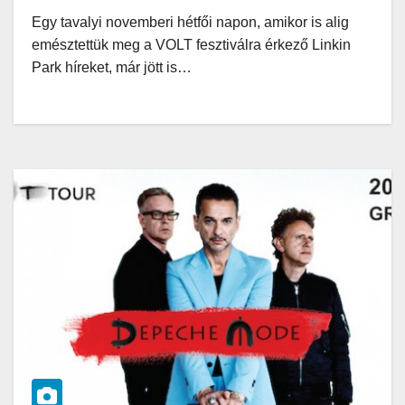
Egy tavalyi novemberi hétfői napon, amikor is alig
emésztettük meg a VOLT fesztiválra érkező Linkin
Park híreket, már jött is…