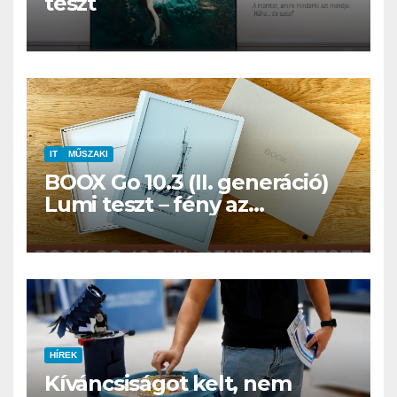
teszt
IT
MŰSZAKI
BOOX Go 10.3 (II. generáció)
Lumi teszt – fény az
éjszakában, fél könyvtár a
családi csomagban
HÍREK
Kíváncsiságot kelt, nem