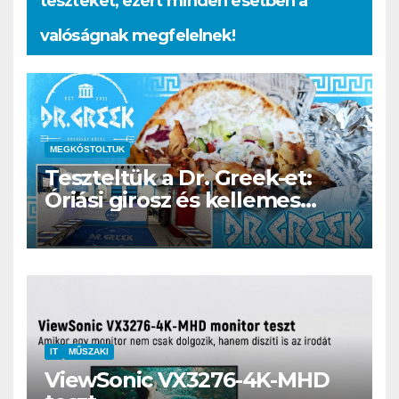
teszteket, ezért minden esetben a
valóságnak megfelelnek!
MEGKÓSTOLTUK
Teszteltük a Dr. Greek-et:
Óriási girosz és kellemes
kerthelyiség Csepel szívében
IT
MŰSZAKI
ViewSonic VX3276-4K-MHD