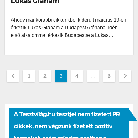
Lukas Graham
Ahogy már korábbi cikkünkből kiderült március 19-én
érkezik Lukas Graham a Budapest Arénába. Idén
első alkalommal érkezik Budapestre a Lukas…
Bejegyzések
1
2
3
4
…
6
lapozása
A Tesztvilág.hu tesztjei nem fizetett PR
cikkek, nem végzünk fizetett pozitív