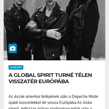
KONCERT
A GLOBAL SPIRIT TURNÉ TÉLEN
VISSZATÉR EURÓPÁBA
Az észak-amerikai fellépések után a Depeche Mode
újabb koncertekkel tér vissza Európába Az óriási
sikerű, teltházas májusi stadionkoncertjük után a…