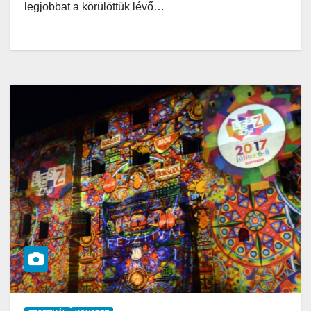
legjobbat a körülöttük lévő…