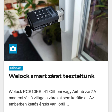
MŰSZAKI
Welock smart zárat teszteltünk
Welock PCB10EBL41 Otthoni vagy Airbnb zár? A
modernizáció világa a zárakat sem kerülte el. Az
emberben kettős érzés van, örül…