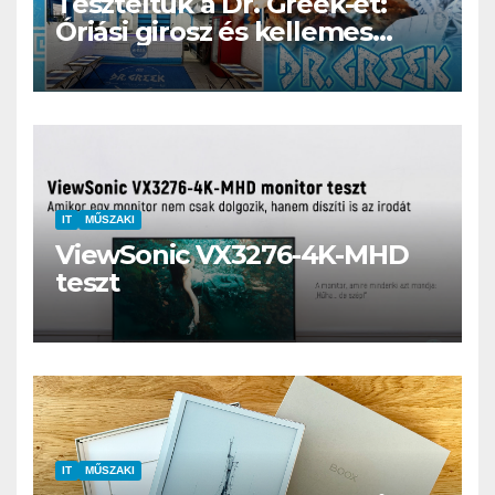
Teszteltük a Dr. Greek-et:
Óriási girosz és kellemes
kerthelyiség Csepel szívében
IT
MŰSZAKI
ViewSonic VX3276-4K-MHD
teszt
IT
MŰSZAKI