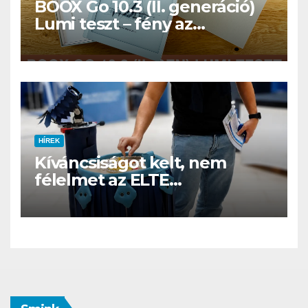
BOOX Go 10.3 (II. generáció)
Lumi teszt – fény az
éjszakában, fél könyvtár a
családi csomagban
HÍREK
Kíváncsiságot kelt, nem
félelmet az ELTE
etológusainak felszolgáló
robotja