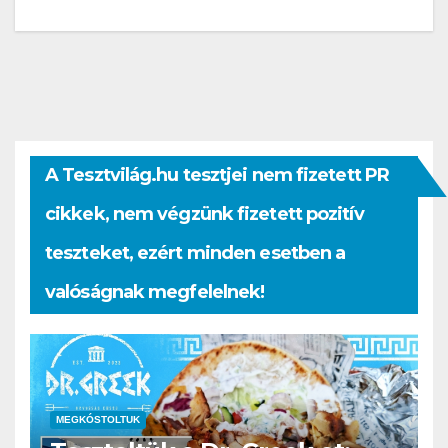
A Tesztvilág.hu tesztjei nem fizetett PR
cikkek, nem végzünk fizetett pozitív
teszteket, ezért minden esetben a
valóságnak megfelelnek!
MEGKÓSTOLTUK