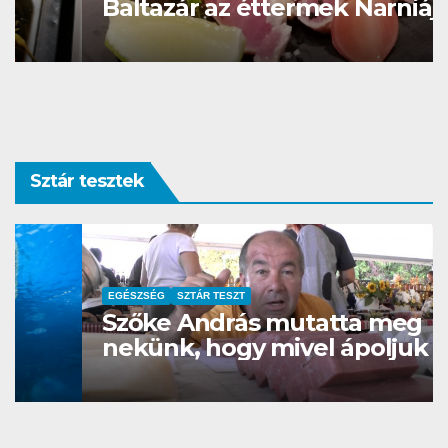
Baltazár az éttermek Narniája
Sztár tesztek
EGÉSZSÉG
SZTÁR TESZT
Szőke András mutatta meg
nekünk, hogy mivel ápoljuk a
bőrünket