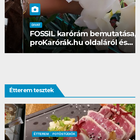
DIVAT
FOSSIL karórám bemutatása, a
proKarórák.hu oldaláról és
ajánlásaim
Étterem tesztek
ÉTTEREM
FOTÓSTÚDIÓK