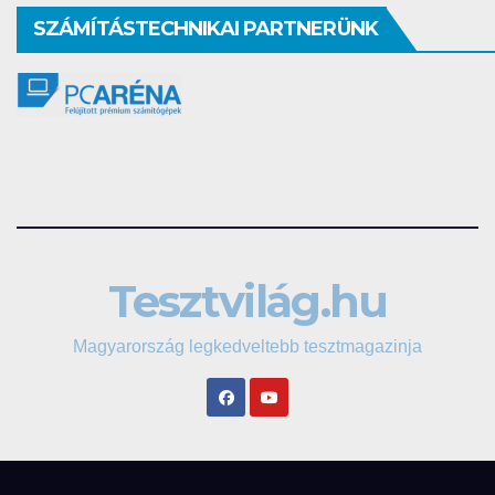
SZÁMÍTÁSTECHNIKAI PARTNERÜNK
Tesztvilág.hu
Magyarország legkedveltebb tesztmagazinja