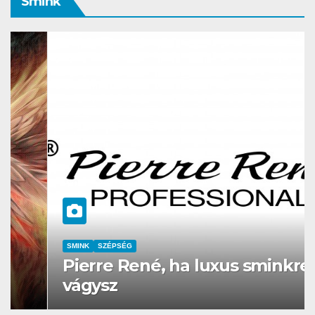
Smink
SMINK
SZÉPSÉG
Pierre René, ha luxus sminkre
vágysz