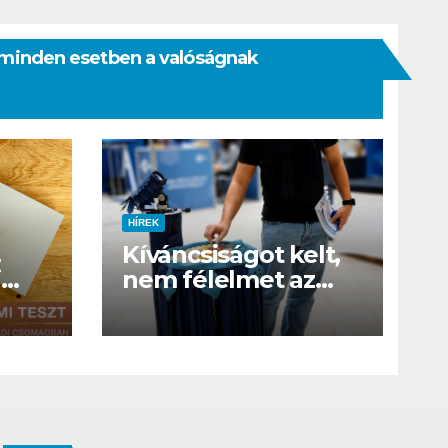
rt minden esetben a valóságnak
HÍREK
.
Kíváncsiságot kelt,
i
nem félelmet az
ELTE etológusainak
felszolgáló robotja
di