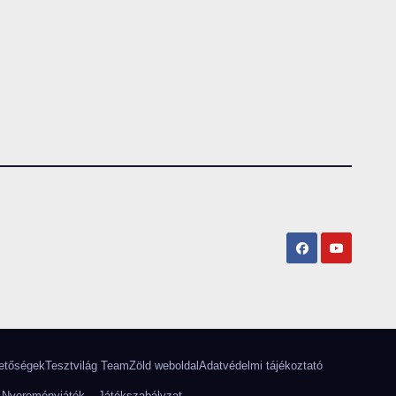
etőségek
Tesztvilág Team
Zöld weboldal
Adatvédelmi tájékoztató
 Nyereményjáték – Játékszabályzat