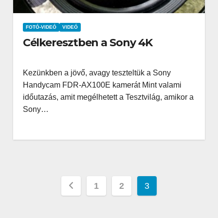
FOTÓ-VIDEÓ
VIDEÓ
Célkeresztben a Sony 4K
Kezünkben a jövő, avagy teszteltük a Sony
Handycam FDR-AX100E kamerát Mint valami
időutazás, amit megélhetett a Tesztvilág, amikor a
Sony…
Bejegyzések
1
2
3
lapozása