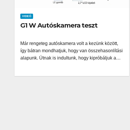
VIDEÓ
G1 W Autóskamera teszt
Már rengeteg autóskamera volt a kezünk között,
így bátran mondhatjuk, hogy van összehasonlítási
alapunk. Útnak is indultunk, hogy kipróbáljuk a…