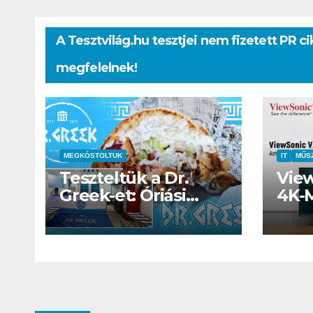
A Tesztvilág.hu tesztjei nem fizetett PR 
megfelelnek!
MEGKÓSTOLTUK
IT
MŰS
Teszteltük a Dr.
Vie
Greek-et: Óriási
4K-
girosz és kellemes
kerthelyiség Csepel
szívében