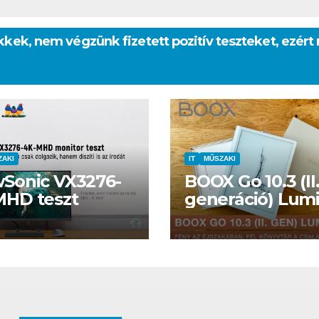
cikkek, nem végzünk fizetett pozitív teszteket, ezé
ZAKI
IT
MŰSZAKI
wSonic VX3276-
BOOX Go 10.3 (II
MHD teszt
generáció) Lum
teszt – fény az
éjszakában, fél
könyvtár a csalá
csomagban