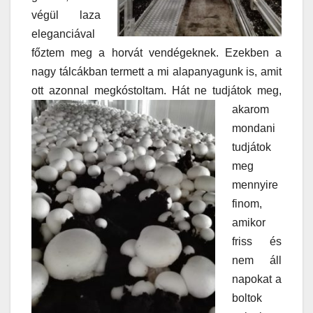
végül laza
eleganciával
főztem meg a horvát vendégeknek. Ezekben a
nagy tálcákban termett a mi alapanyagunk is, amit
ott azonnal megkóstoltam.
Hát ne tudjátok meg,
akarom
mondani
tudjátok
meg
mennyire
finom,
amikor
friss és
nem áll
napokat a
boltok