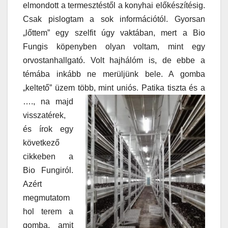
elmondott a termesztéstől a konyhai előkészítésig.
Csak pislogtam a sok információtól. Gyorsan
„lőttem” egy szelfit úgy vaktában, mert a Bio
Fungis köpenyben olyan voltam, mint egy
orvostanhallgató. Volt hajhálóm is, de ebbe a
témába inkább ne merüljünk bele. A gomba
„keltető” üzem több, mint uniós.
Patika tiszta és a
…., na majd
visszatérek,
és írok egy
következő
cikkeben a
Bio Fungiról.
Azért
megmutatom
hol terem a
gomba, amit