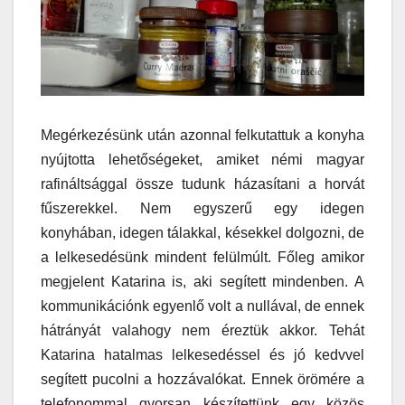
Megérkezésünk után azonnal felkutattuk a konyha
nyújtotta lehetőségeket, amiket némi magyar
rafináltsággal össze tudunk házasítani a horvát
fűszerekkel. Nem egyszerű egy idegen
konyhában, idegen tálakkal, késekkel dolgozni, de
a lelkesedésünk mindent felülmúlt. Főleg amikor
megjelent Katarina is, aki segített mindenben. A
kommunikációnk egyenlő volt a nullával, de ennek
hátrányát valahogy nem éreztük akkor. Tehát
Katarina hatalmas lelkesedéssel és jó kedvvel
segített pucolni a hozzávalókat. Ennek örömére a
telefonommal gyorsan készítettünk egy közös