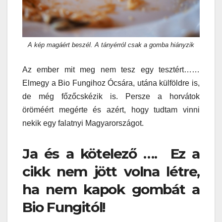
A kép magáért beszél. A tányérról csak a gomba hiányzik
Az ember mit meg nem tesz egy tesztért……
Elmegy a Bio Fungihoz Ócsára, utána külföldre is,
de még főzőcskézik is. Persze a horvátok
öröméért megérte és azért, hogy tudtam vinni
nekik egy falatnyi Magyarországot.
Ja és a kötelező …. Ez a
cikk nem jött volna létre,
ha nem kapok gombát a
Bio Fungitól!