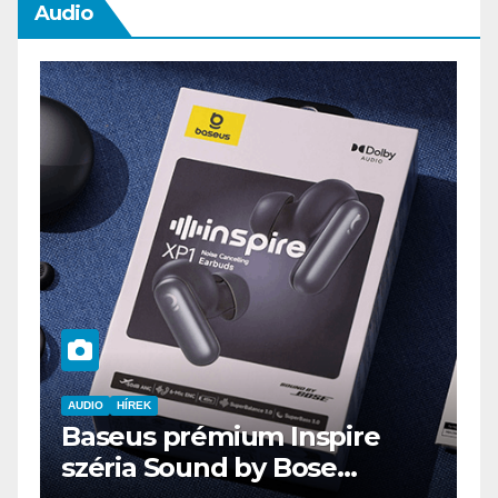
Audio
AUDIO
IT
MŰSZAKI
ENDORFY VIRO Plus USB