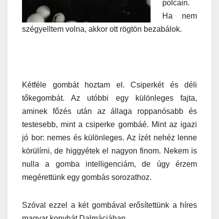
polcain.
Ha nem
szégyelltem volna, akkor ott rögtön bezabálok.
Kétféle gombát hoztam el. Csiperkét és déli
tőkegombát. Az utóbbi egy különleges fajta,
aminek főzés után az állaga roppanósabb és
testesebb, mint a csiperke gombáé. Mint az igazi
jó bor: nemes és különleges. Az ízét nehéz lenne
körülírni, de higgyétek el nagyon finom. Nekem is
nulla a gomba intelligenciám, de úgy érzem
megérettünk egy gombás sorozathoz.
Szóval ezzel a két gombával erősítettünk a híres
magyar konyhát Dalmáciában.