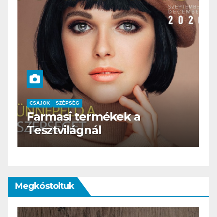
CSAJOK
SZÉPSÉG
HERBioticum
Megkóstoltuk