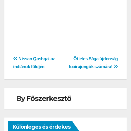
Bejegyzés
Nissan Qashqai az
Ötletes Sága újdonság
indiánok földjén
focirajongók számára!
navigáció
By
Főszerkesztő
Különleges és érdekes