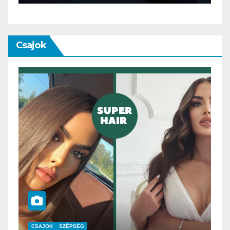
Csajok
CSAJOK
SMINK
SZÉPSÉG