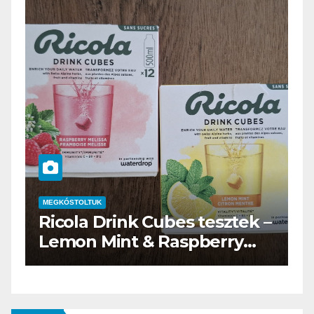
MEGKÓSTOLTUK
–
Waterdrop üdítő kapszula
teszt