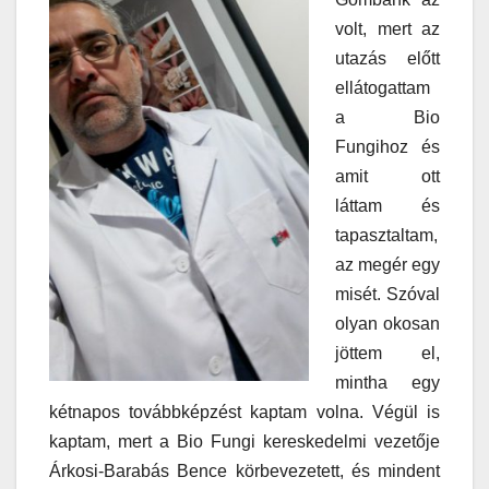
volt, mert az
utazás előtt
ellátogattam
a Bio
Fungihoz és
amit ott
láttam és
tapasztaltam,
az megér egy
misét. Szóval
olyan okosan
jöttem el,
mintha egy
kétnapos továbbképzést kaptam volna. Végül is
kaptam, mert a Bio Fungi kereskedelmi vezetője
Árkosi-Barabás Bence körbevezetett, és mindent