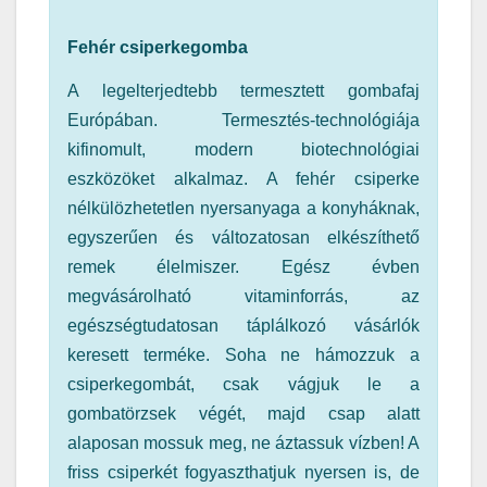
Fehér csiperkegomba
A legelterjedtebb termesztett gombafaj
Európában. Termesztés-technológiája
kifinomult, modern biotechnológiai
eszközöket alkalmaz. A fehér csiperke
nélkülözhetetlen nyersanyaga a konyháknak,
egyszerűen és változatosan elkészíthető
remek élelmiszer. Egész évben
megvásárolható vitaminforrás, az
egészségtudatosan táplálkozó vásárlók
keresett terméke. Soha ne hámozzuk a
csiperkegombát, csak vágjuk le a
gombatörzsek végét, majd csap alatt
alaposan mossuk meg, ne áztassuk vízben! A
friss csiperkét fogyaszthatjuk nyersen is, de