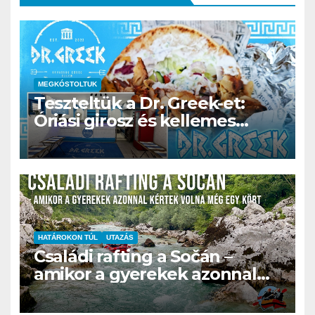
MEGKÓSTOLTUK
Teszteltük a Dr. Greek-et:
Óriási girosz és kellemes
kerthelyiség Csepel szívében
HATÁROKON TÚL
UTAZÁS
Családi rafting a Sočán –
amikor a gyerekek azonnal
kértek volna még egy kört