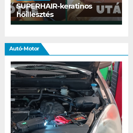
Szemöldök laminálás-az
meg mi?
Autó-Motor