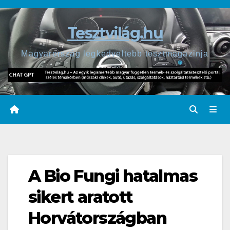
Skip
to
Tesztvilág.hu
content
Magyarország legkedveltebb tesztmagazinja
A Bio Fungi hatalmas
sikert aratott
Horvátországban