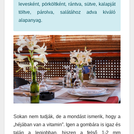
levesként, pörköltként, rántva, sütve, kalapját
töltve, párolva, salátához adva kiváló
alapanyag.
Sokan nem tudják, de a mondást ismerik, hogy a
„héjában van a vitamin”. Igen a gombára is igaz és
talán a legjobban, hiszen a felső 1-2 mm