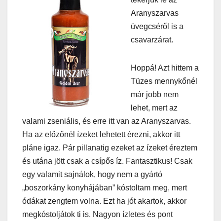
Aranyszarvas
üvegcséről is a
csavarzárat.
Hoppá! Azt hittem a
Tüzes mennykőnél
már jobb nem
lehet, mert az
valami zseniális, és erre itt van az Aranyszarvas.
Ha az előzőnél ízeket lehetett érezni, akkor itt
pláne igaz. Pár pillanatig ezeket az ízeket éreztem
és utána jött csak a csípős íz. Fantasztikus! Csak
egy valamit sajnálok, hogy nem a gyártó
„boszorkány konyhájában” kóstoltam meg, mert
ódákat zengtem volna. Ezt ha jót akartok, akkor
megkóstoljátok ti is. Nagyon ízletes és pont