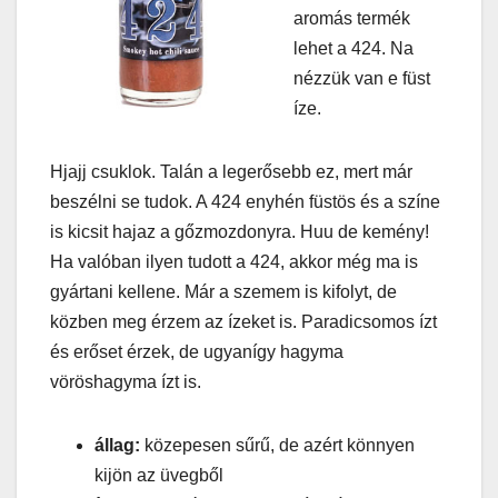
aromás termék
lehet a 424. Na
nézzük van e füst
íze.
Hjajj csuklok. Talán a legerősebb ez, mert már
beszélni se tudok. A 424 enyhén füstös és a színe
is kicsit hajaz a gőzmozdonyra. Huu de kemény!
Ha valóban ilyen tudott a 424, akkor még ma is
gyártani kellene. Már a szemem is kifolyt, de
közben meg érzem az ízeket is. Paradicsomos ízt
és erőset érzek, de ugyanígy hagyma
vöröshagyma ízt is.
állag:
közepesen sűrű, de azért könnyen
kijön az üvegből