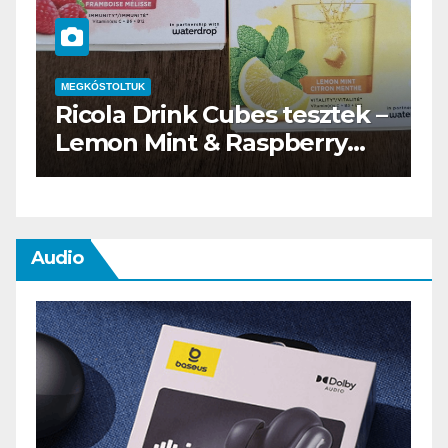
MEGKÓSTOLTUK
Cubes tesztek –
Waterdrop üdítő ka
 Raspberry
teszt
Audio