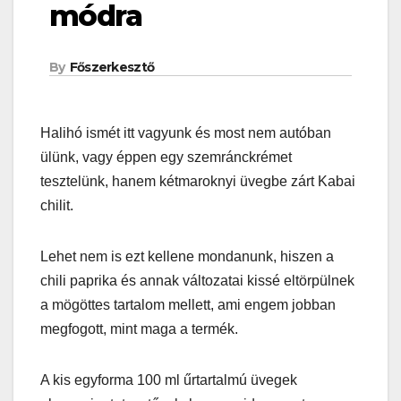
módra
By
Főszerkesztő
Halihó ismét itt vagyunk és most nem autóban
ülünk, vagy éppen egy szemránckrémet
tesztelünk, hanem kétmaroknyi üvegbe zárt Kabai
chilit.
Lehet nem is ezt kellene mondanunk, hiszen a
chili paprika és annak változatai kissé eltörpülnek
a mögöttes tartalom mellett, ami engem jobban
megfogott, mint maga a termék.
A kis egyforma 100 ml űrtartalmú üvegek