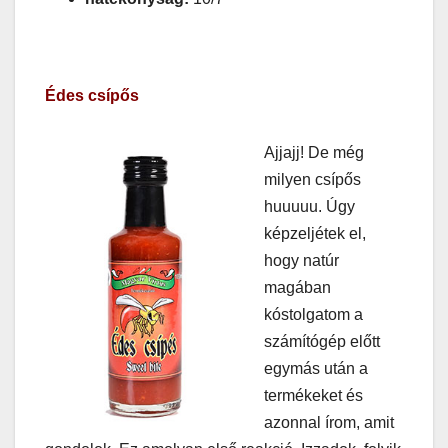
Édes csípős
Ajjajj! De még
milyen csípős
huuuuu. Úgy
képzeljétek el,
hogy natúr
magában
kóstolgatom a
számítógép előtt
egymás után a
termékeket és
azonnal írom, amit