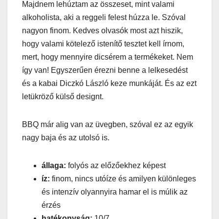
Majdnem lehúztam az összeset, mint valami
alkoholista, aki a reggeli felest húzza le. Szóval
nagyon finom. Kedves olvasók most azt hiszik,
hogy valami kötelező istenítő tesztet kell írnom,
mert, hogy mennyire dicsérem a termékeket. Nem
így van! Egyszerűen érezni benne a lelkesedést
és a kabai Diczkó László keze munkáját. És az ezt
letükröző külső designt.
BBQ már alig van az üvegben, szóval ez az egyik
nagy baja és az utolsó is.
állaga:
folyós az előzőekhez képest
íz:
finom, nincs utóíze és amilyen különleges
és intenzív olyannyira hamar el is múlik az
érzés
hatékonyság:
10/7