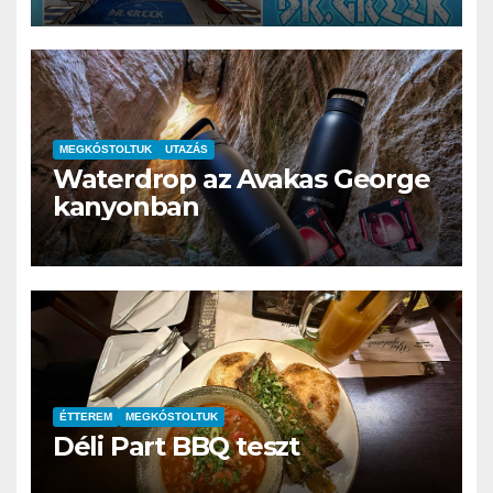
MEGKÓSTOLTUK
UTAZÁS
Waterdrop az Avakas George
kanyonban
ÉTTEREM
MEGKÓSTOLTUK
Déli Part BBQ teszt