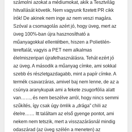
számolni azokat a médiumokat, akik a Tesztvilág
hitvallását követik. Nem vagyunk fizetett PR cikk
írók! De akinek nem inge az nem veszi magára.
Szóval a csomagolás azért jó, hogy üveg, mert az
üveg 100%-ban újra hasznosítható a
műanyagokkal ellentétben, hiszen a Polietilén-
tereftalát, vagyis a PET nem alkalmas
élelmiszeripari újrafelhasználásra. Tehát ezért jó
az üveg. A második a műanyag címke, ami sokkal
szebb és részletgazdagabb, mint a papír címke. A
termék csavarzáras, amivel baj nem lenne, de az a
csúnya aranykupak ami a fekete zsugorfólia alatt
van……, és nem beszélve arról, hogy nincs semmi
szűkítés, így csak úgy ömlik a „drága” chili az
ételre…… Itt találtam az első gyenge pontot, ami
nekem nem tetszik, mert a visszazárásnál mindig
odaszárad (az üveg szélén a meneten) az