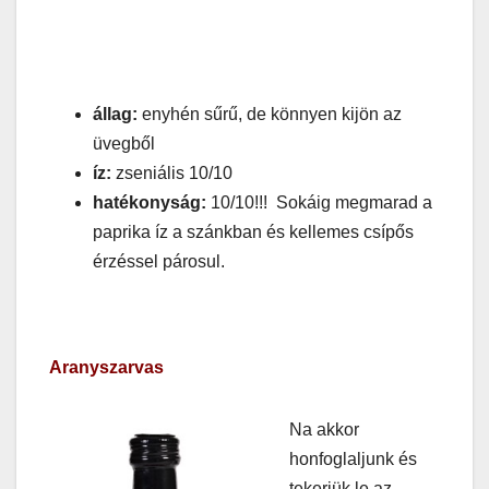
állag:
enyhén sűrű, de könnyen kijön az
üvegből
íz:
zseniális 10/10
hatékonyság:
10/10!!! Sokáig megmarad a
paprika íz a szánkban és kellemes csípős
érzéssel párosul.
Aranyszarvas
Na akkor
honfoglaljunk és
tekerjük le az