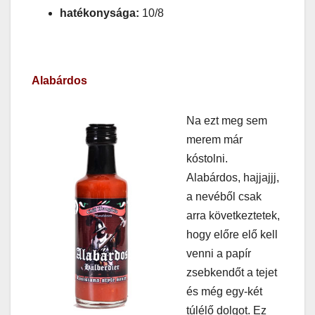
hatékonysága:
10/8
Alabárdos
Na ezt meg sem
merem már
kóstolni.
Alabárdos, hajjajjj,
a nevéből csak
arra következtetek,
hogy előre elő kell
venni a papír
zsebkendőt a tejet
és még egy-két
túlélő dolgot. Ez