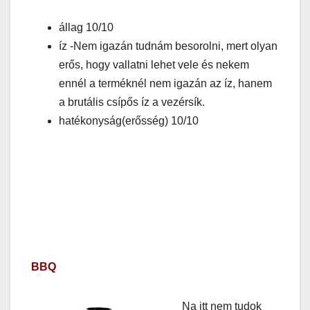
állag 10/10
íz -Nem igazán tudnám besorolni, mert olyan
erős, hogy vallatni lehet vele és nekem
ennél a terméknél nem igazán az íz, hanem
a brutális csípős íz a vezérsík.
hatékonyság(erősség) 10/10
BBQ
Na itt nem tudok