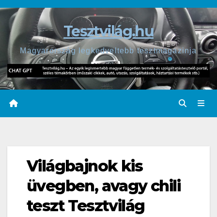
Skip
to
Tesztvilág.hu
content
Magyarország legkedveltebb tesztmagazinja
Világbajnok kis
üvegben, avagy chili
teszt Tesztvilág