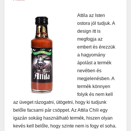
Attila az Isten
ostora jól tudjuk. A
design itt is
megfogja az
embert és érezzük
a hagyomány
ápolást a termék
nevében és
megjelenésben. A
termék könnyen
folyik és nem kell
az üveget rázogatni, ütögetni, hogy ki tudjunk
belőle facsarni pár csöppet. Az Attila Chili egy
igazán sokáig használható termék, hiszen olyan
kevés kell belőle, hogy szinte nem is fogy el soha.