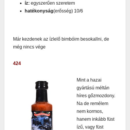
íz:
egyszerűen szeretem
hatékonyság
(erősség) 10/6
Már kezdenek az ízlelő bimbóim besokallni, de
még nincs vége
424
Mint a hazai
gyártású méltán
híres gőzmozdony.
Na de remélem
nem kormos,
hanem inkább füst
ízű, vagy füst