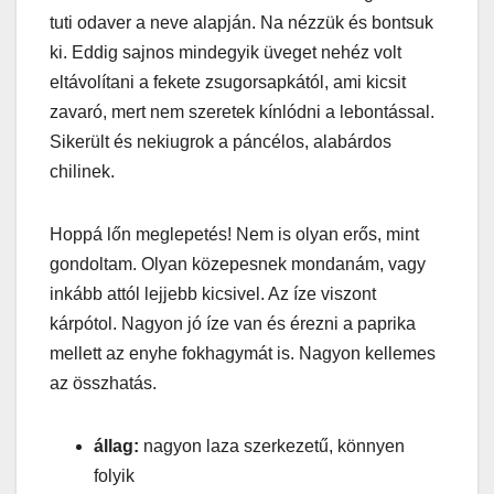
tuti odaver a neve alapján. Na nézzük és bontsuk
ki. Eddig sajnos mindegyik üveget nehéz volt
eltávolítani a fekete zsugorsapkától, ami kicsit
zavaró, mert nem szeretek kínlódni a lebontással.
Sikerült és nekiugrok a páncélos, alabárdos
chilinek.
Hoppá lőn meglepetés! Nem is olyan erős, mint
gondoltam. Olyan közepesnek mondanám, vagy
inkább attól lejjebb kicsivel. Az íze viszont
kárpótol. Nagyon jó íze van és érezni a paprika
mellett az enyhe fokhagymát is. Nagyon kellemes
az összhatás.
állag:
nagyon laza szerkezetű, könnyen
folyik