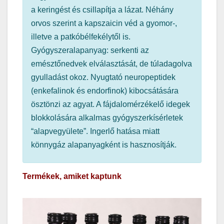
a keringést és csillapítja a lázat. Néhány
orvos szerint a kapszaicin véd a gyomor-,
illetve a patkóbélfekélytől is.
Gyógyszeralapanyag: serkenti az
emésztőnedvek elválasztását, de túladagolva
gyulladást okoz. Nyugtató neuropeptidek
(enkefalinok és endorfinok) kibocsátására
ösztönzi az agyat. A fájdalomérzékelő idegek
blokkolására alkalmas gyógyszerkísérletek
“alapvegyülete”. Ingerlő hatása miatt
könnygáz alapanyagként is hasznosítják.
Termékek, amiket kaptunk