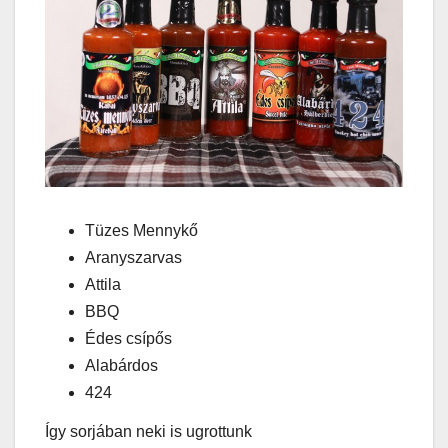
Tüzes Mennykő
Aranyszarvas
Attila
BBQ
Édes csípős
Alabárdos
424
Így sorjában neki is ugrottunk