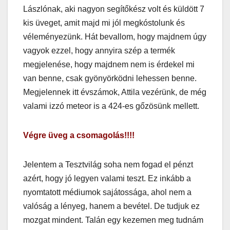
Lászlónak, aki nagyon segítőkész volt és küldött 7
kis üveget, amit majd mi jól megkóstolunk és
véleményezünk. Hát bevallom, hogy majdnem úgy
vagyok ezzel, hogy annyira szép a termék
megjelenése, hogy majdnem nem is érdekel mi
van benne, csak gyönyörködni lehessen benne.
Megjelennek itt évszámok, Attila vezérünk, de még
valami izzó meteor is a 424-es gőzösünk mellett.
Végre üveg a csomagolás!!!!
Jelentem a Tesztvilág soha nem fogad el pénzt
azért, hogy jó legyen valami teszt. Ez inkább a
nyomtatott médiumok sajátossága, ahol nem a
valóság a lényeg, hanem a bevétel. De tudjuk ez
mozgat mindent. Talán egy kezemen meg tudnám