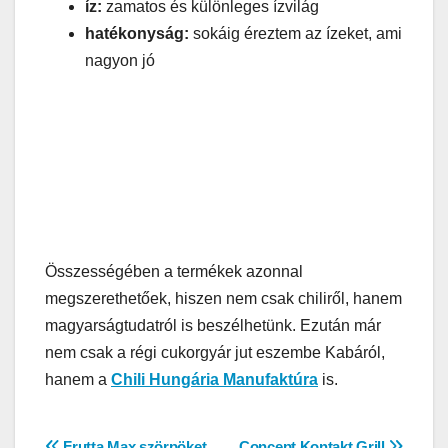
íz:
zamatos és különleges ízvilág
hatékonyság:
sokáig éreztem az ízeket, ami
nagyon jó
Összességében a termékek azonnal
megszerethetőek, hiszen nem csak chiliről, hanem
magyarságtudatról is beszélhetünk. Ezután már
nem csak a régi cukorgyár jut eszembe Kabáról,
hanem a
Chili Hungária Manufaktúra
is.
Frutta Max szörpöket
Concept Kontakt Grill