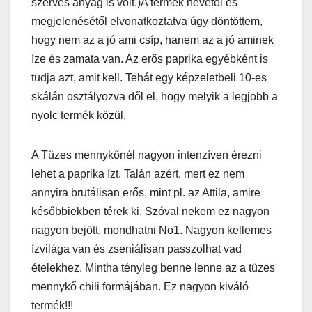
szerves anyag is volt.)A termék nevétől és
megjelenésétől elvonatkoztatva úgy döntöttem,
hogy nem az a jó ami csíp, hanem az a jó aminek
íze és zamata van. Az erős paprika egyébként is
tudja azt, amit kell. Tehát egy képzeletbeli 10-es
skálán osztályozva dől el, hogy melyik a legjobb a
nyolc termék közül.
A Tüzes mennykőnél nagyon intenzíven érezni
lehet a paprika ízt. Talán azért, mert ez nem
annyira brutálisan erős, mint pl. az Attila, amire
későbbiekben térek ki. Szóval nekem ez nagyon
nagyon bejött, mondhatni No1. Nagyon kellemes
ízvilága van és zseniálisan passzolhat vad
ételekhez. Mintha tényleg benne lenne az a tüzes
mennykő chili formájában. Ez nagyon kiváló
termék!!!