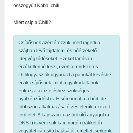
összegyűlt Kabai chili.
Miért csíp a Chili?
Csípősnek azért érezzük, mert ingerli a
szájban lévő fájdalom- és hőérzékelő
idegvégződéseket. Ezeket tartósan
érzéketlenné teszi, ezért a rendszeres
chilifogyasztók ugyanazt a paprikát kevésbé
érzik csípősnek, mint a gyakorlatlanok.
Fokozza az ízleléshez szükséges
nyálképződést is. Elsőre irritálja a bőrt, de
többszöri alkalmazása érzésteleníti a kezelt
területet. A kapszaicin az örökítő anyagot (a
DNS-t) is védi sok karcinogén (rákkeltő)
vegyület károsító hatásától, emellett serkenti