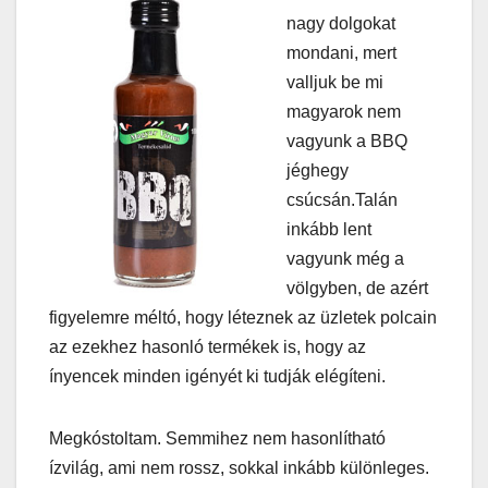
nagy dolgokat
mondani, mert
valljuk be mi
magyarok nem
vagyunk a BBQ
jéghegy
csúcsán.Talán
inkább lent
vagyunk még a
völgyben, de azért
figyelemre méltó, hogy léteznek az üzletek polcain
az ezekhez hasonló termékek is, hogy az
ínyencek minden igényét ki tudják elégíteni.
Megkóstoltam. Semmihez nem hasonlítható
ízvilág, ami nem rossz, sokkal inkább különleges.