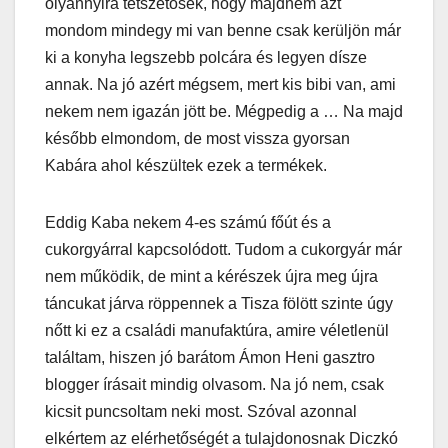
olyannyira tetszetősek, hogy majdnem azt
mondom mindegy mi van benne csak kerüljön már
ki a konyha legszebb polcára és legyen dísze
annak. Na jó azért mégsem, mert kis bibi van, ami
nekem nem igazán jött be. Mégpedig a … Na majd
később elmondom, de most vissza gyorsan
Kabára ahol készültek ezek a termékek.
Eddig Kaba nekem 4-es számú főút és a
cukorgyárral kapcsolódott. Tudom a cukorgyár már
nem működik, de mint a kérészek újra meg újra
táncukat járva röppennek a Tisza fölött szinte úgy
nőtt ki ez a családi manufaktúra, amire véletlenül
találtam, hiszen jó barátom Ámon Heni gasztro
blogger írásait mindig olvasom. Na jó nem, csak
kicsit puncsoltam neki most. Szóval azonnal
elkértem az elérhetőségét a tulajdonosnak Diczkó