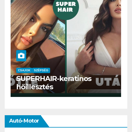
CSAJOK
SMINK
SZÉPSÉG
ratinos
Szemöldök laminálá
meg mi?
Autó-Motor