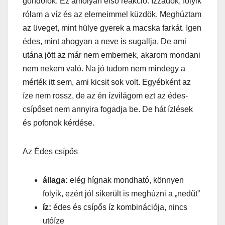
gondolok. Ez amolyan első reakció. Izzadok, folyik
rólam a víz és az elemeimmel küzdök. Meghúztam
az üveget, mint hülye gyerek a macska farkát. Igen
édes, mint ahogyan a neve is sugallja. De ami
utána jött az már nem embernek, akarom mondani
nem nekem való. Na jó tudom nem mindegy a
mérték itt sem, ami kicsit sok volt. Egyébként az
íze nem rossz, de az én ízvilágom ezt az édes-
csípőset nem annyira fogadja be. De hát ízlések
és pofonok kérdése.
Az Édes csípős
állaga:
elég hígnak mondható, könnyen
folyik, ezért jól sikerült is meghúzni a „nedűt”
íz:
édes és csípős íz kombinációja, nincs
utóíze