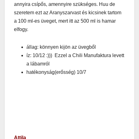
annyira csípős, amennyire szükséges. Huu de
szeretem ezt az Aranyszarvast és kicsinek tartom
a 100 ml-es üveget, mert itt az 500 ml is hamar
elfogy.
állag: könnyen kijön az üvegből
íz: 10/12 :))) Ezzel a Chili Manufaktura levett
a lábamról
hatékonyság(erősség) 10/7
Attila