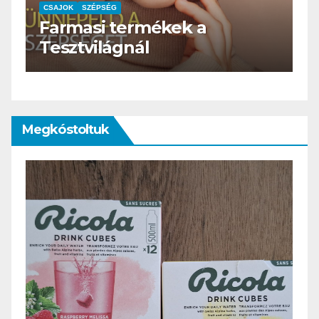
k a
CSAJOK
SZÉPSÉG
HERBioticum
Megkóstoltuk